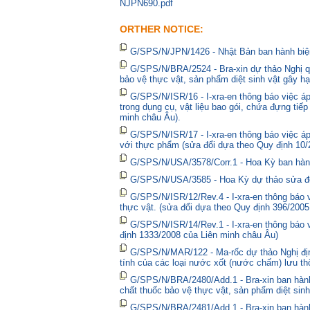
NJPN690.pdf
ORTHER NOTICE:
G/SPS/N/JPN/1426 - Nhật Bản ban hành biện
G/SPS/N/BRA/2524 - Bra-xin dự thảo Nghị qu
bảo vệ thực vật, sản phẩm diệt sinh vật gây hạ
G/SPS/N/ISR/16 - I-xra-en thông báo việc 
trong dụng cụ, vật liệu bao gói, chứa đựng tiế
minh châu Âu).
G/SPS/N/ISR/17 - I-xra-en thông báo việc á
với thực phẩm (sửa đổi dựa theo Quy định 10/
G/SPS/N/USA/3578/Corr.1 - Hoa Kỳ ban hành 
G/SPS/N/USA/3585 - Hoa Kỳ dự thảo sửa đổi 
G/SPS/N/ISR/12/Rev.4 - I-xra-en thông báo
thực vật. (sửa đổi dựa theo Quy định 396/2005
G/SPS/N/ISR/14/Rev.1 - I-xra-en thông báo
định 1333/2008 của Liên minh châu Âu)
G/SPS/N/MAR/122 - Ma-rốc dự thảo Nghị định
tính của các loại nước xốt (nước chấm) lưu thô
G/SPS/N/BRA/2480/Add.1 - Bra-xin ban hà
chất thuốc bảo vệ thực vật, sản phẩm diệt sinh
G/SPS/N/BRA/2481/Add.1 - Bra-xin ban hành