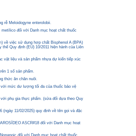
 rễ Meloidogyne enterolobii.
 metílico đối với Danh mục hoạt chất thuốc
) về việc sử dụng hợp chất Bisphenol A (BPA)
ay thế Quy định (EU) 10/2011 hiện hành của Liên
c vật liệu và sản phẩm nhựa dự kiến tiếp xúc
trên 1 số sản phẩm.
g thức ăn chăn nuôi.
 với mức dư lượng tối đa của thuốc bảo vệ
 với phụ gia thực phẩm. (sửa đổi dựa theo Quy
(ngày 11/02/2025) quy định về tên gọi và đặc
ASCAROSÍDEO ASCR#18 đối với Danh mục hoạt
Nonanoic đối với Danh mục hoạt chất thuốc