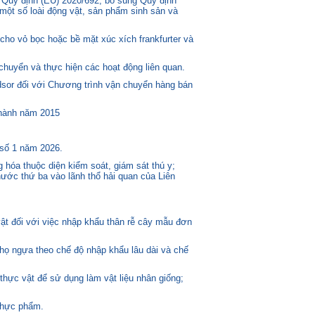
 Quy định (EU) 2020/692, bổ sung Quy định
một số loài động vật, sản phẩm sinh sản và
ho vỏ bọc hoặc bề mặt xúc xích frankfurter và
huyển và thực hiện các hoạt động liên quan.
or đối với Chương trình vận chuyển hàng bán
 hành năm 2015
 số 1 năm 2026.
 hóa thuộc diện kiểm soát, giám sát thú y;
ước thứ ba vào lãnh thổ hải quan của Liên
t đối với việc nhập khẩu thân rễ cây mẫu đơn
 họ ngựa theo chế độ nhập khẩu lâu dài và chế
thực vật để sử dụng làm vật liệu nhân giống;
thực phẩm.