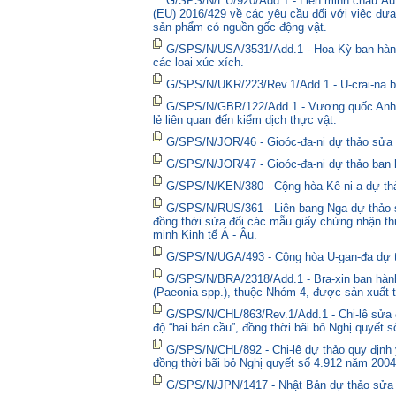
G/SPS/N/EU/920/Add.1 - Liên minh châu Âu 
(EU) 2016/429 về các yêu cầu đối với việc đưa
sản phẩm có nguồn gốc động vật.
G/SPS/N/USA/3531/Add.1 - Hoa Kỳ ban hành 
các loại xúc xích.
G/SPS/N/UKR/223/Rev.1/Add.1 - U-crai-na ba
G/SPS/N/GBR/122/Add.1 - Vương quốc Anh t
lẻ liên quan đến kiểm dịch thực vật.
G/SPS/N/JOR/46 - Gioóc-đa-ni dự thảo sửa đ
G/SPS/N/JOR/47 - Gioóc-đa-ni dự thảo ban 
G/SPS/N/KEN/380 - Cộng hòa Kê-ni-a dự thả
G/SPS/N/RUS/361 - Liên bang Nga dự thảo sửa
đồng thời sửa đổi các mẫu giấy chứng nhận thú
minh Kinh tế Á - Âu.
G/SPS/N/UGA/493 - Cộng hòa U-gan-đa dự t
G/SPS/N/BRA/2318/Add.1 - Bra-xin ban hành
(Paeonia spp.), thuộc Nhóm 4, được sản xuất t
G/SPS/N/CHL/863/Rev.1/Add.1 - Chi-lê sửa đổ
độ “hai bán cầu”, đồng thời bãi bỏ Nghị quyết 
G/SPS/N/CHL/892 - Chi-lê dự thảo quy định y
đồng thời bãi bỏ Nghị quyết số 4.912 năm 2004
G/SPS/N/JPN/1417 - Nhật Bản dự thảo sửa đổ