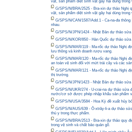
vật, sản phẩm diệt sinh vật gây hại dùng trong
G/SPS/N/BRA/2525 - Bra-xin dự thảo Nghị qu
vật, sản phẩm diệt sinh vật gây hại dùng trong
G/SPS/N/CAN/1587/Add.1 - Ca-na-đa thông bá
nhau.
G/SPS/N/JPN/1424 - Nhật Bản dự thảo sửa đổ
G/SPS/N/KOR/850 - Hàn Quốc dự thảo sửa đổ
G/SPS/N/MAR/119 - Ma-rốc dự thảo Nghị định
lưu thông và kinh doanh rượu vang.
G/SPS/N/MAR/120 - Ma-rốc dự thảo Nghị địn
an toàn vệ sinh đối với mứt trái cây và các sả
G/SPS/N/MAR/121 - Ma-rốc dự thảo Nghị định 
thị trường.
G/SPS/N/JPN/1423 - Nhật Bản dự thảo sửa đổ
G/SPS/N/UKR/274 - U-crai-na dự thảo sửa đổ
nước/cơ sở được phép nhập khẩu sản phẩm và
G/SPS/N/USA/3584 - Hoa Kỳ đề xuất hủy bỏ 
G/SPS/N/AUS/639 - Ô-xtrây-li-a dự thảo sửa
thú y trong thực phẩm.
G/SPS/N/BRA/2513 - Bra-xin dự thảo quy địn
trong vệ sinh và chất bảo quản gỗ.