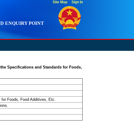
Site Map
Sign In
D ENQUIRY POINT
the Specifications and Standards for Foods,
for Foods, Food Additives, Etc.
ions.