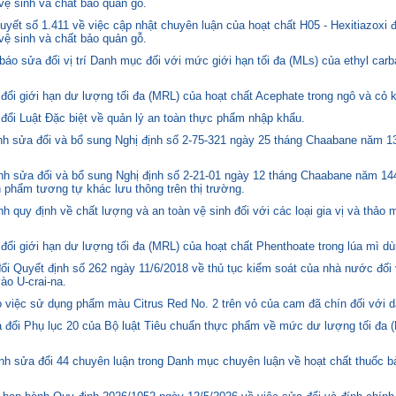
 vệ sinh và chất bảo quản gỗ.
yết số 1.411 về việc cập nhật chuyên luận của hoạt chất H05 - Hexitiazoxi 
 vệ sinh và chất bảo quản gỗ.
o sửa đổi vị trí Danh mục đối với mức giới hạn tối đa (MLs) của ethyl carb
i giới hạn dư lượng tối đa (MRL) của hoạt chất Acephate trong ngô và cỏ k
i Luật Đặc biệt về quản lý an toàn thực phẩm nhập khẩu.
 sửa đổi và bổ sung Nghị định số 2-75-321 ngày 25 tháng Chaabane năm 1397
h sửa đổi và bổ sung Nghị định số 2-21-01 ngày 12 tháng Chaabane năm 144
n phẩm tương tự khác lưu thông trên thị trường.
quy định về chất lượng và an toàn vệ sinh đối với các loại gia vị và thảo 
i giới hạn dư lượng tối đa (MRL) của hoạt chất Phenthoate trong lúa mì dù
i Quyết định số 262 ngày 11/6/2018 về thủ tục kiểm soát của nhà nước đối
o U-crai-na.
việc sử dụng phẩm màu Citrus Red No. 2 trên vỏ của cam đã chín đối với d
 đổi Phụ lục 20 của Bộ luật Tiêu chuẩn thực phẩm về mức dư lượng tối đa (
h sửa đổi 44 chuyên luận trong Danh mục chuyên luận về hoạt chất thuốc bả