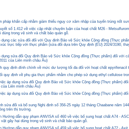
 pháp khẩn cấp nhằm giảm thiểu nguy cơ xâm nhập của tuyến trùng nốt sưng
yết số 1.412 về việc cập nhật chuyên luận của hoạt chất M26 - Metsulfurom
i dùng trong vệ sinh và chất bảo quản gỗ.
áp dụng các sửa đổi đối với Quy định Bảo vệ Sức khỏe Cộng đồng (Thực phẩm
p xúc trực tiếp với thực phẩm (sửa đổi dựa trên Quy định (EU) 2024/3190, th
p dụng sửa đổi Quy định Bảo vệ Sức khỏe Cộng đồng (Thực phẩm) đối với cá
2011 của Liên minh châu Âu)
quy định đính chính về mức dư lượng tối đa đối với hoạt chất epyrifenacil 
quy định về phụ gia thực phẩm nhằm cho phép sử dụng ethyl cellulose tron
 việc áp dụng sửa đổi Quy định Bảo vệ Sức khỏe Cộng đồng (Thực phẩm) đối
 của Liên minh châu Âu)
 việc áp dụng sửa đổi Quy định Bảo vệ Sức khỏe Cộng đồng (Thực phẩm) đối
 sửa đổi và bổ sung Nghị định số 356-25 ngày 12 tháng Chaabane năm 1446 
ng trên thị trường.
nh Hướng dẫn quy phạm ANVISA số 460 về việc bổ sung hoạt chất A74 - 
 vật gây hại dùng trong vệ sinh và chất bảo quản gỗ.
 Hướng dẫn quy phạm ANVISA số 459 về việc bổ sung hoạt chất A72 - Axit 