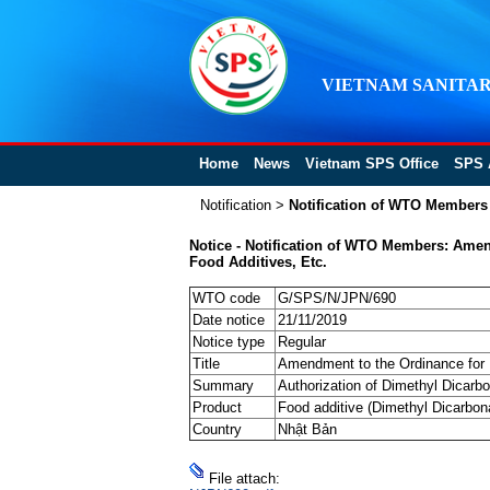
VIETNAM SANITAR
Home
News
Vietnam SPS Office
SPS 
Notification
>
Notification of WTO Members
Notice - Notification of WTO Members: Amen
Food Additives, Etc.
WTO code
G/SPS/N/JPN/690
Date notice
21/11/2019
Notice type
Regular
Title
Amendment to the Ordinance for E
Summary
Authorization of Dimethyl Dicarbo
Product
Food additive (Dimethyl Dicarbon
Country
Nhật Bản
File attach: