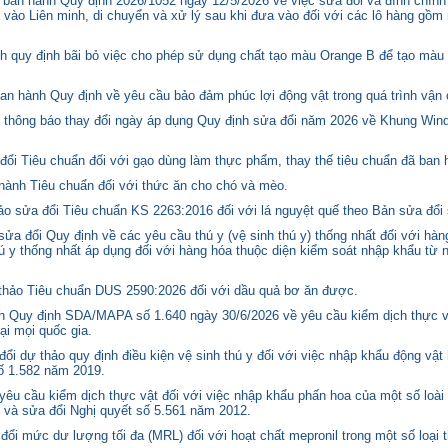
ban hành Quy định 2026/1052 ngày 12/5/2026 về việc sửa đổi và đính chính
 vào Liên minh, di chuyển và xử lý sau khi đưa vào đối với các lô hàng gồm 
quy định bãi bỏ việc cho phép sử dụng chất tạo màu Orange B để tạo màu c
n hành Quy định về yêu cầu bảo đảm phúc lợi động vật trong quá trình vận c
hông báo thay đổi ngày áp dụng Quy định sửa đổi năm 2026 về Khung Winds
ổi Tiêu chuẩn đối với gạo dùng làm thực phẩm, thay thế tiêu chuẩn đã ban
hành Tiêu chuẩn đối với thức ăn cho chó và mèo.
o sửa đổi Tiêu chuẩn KS 2263:2016 đối với lá nguyệt quế theo Bản sửa đổi
 đổi Quy định về các yêu cầu thú y (vệ sinh thú y) thống nhất đối với hàng
 y thống nhất áp dụng đối với hàng hóa thuộc diện kiểm soát nhập khẩu từ n
hảo Tiêu chuẩn DUS 2590:2026 đối với dầu quả bơ ăn được.
 Quy định SDA/MAPA số 1.640 ngày 30/6/2026 về yêu cầu kiểm dịch thực vậ
ại mọi quốc gia.
i dự thảo quy định điều kiện vệ sinh thú y đối với việc nhập khẩu động vật
số 1.582 năm 2019.
êu cầu kiểm dịch thực vật đối với việc nhập khẩu phấn hoa của một số loài 
 và sửa đổi Nghị quyết số 5.561 năm 2012.
i mức dư lượng tối đa (MRL) đối với hoạt chất mepronil trong một số loại 