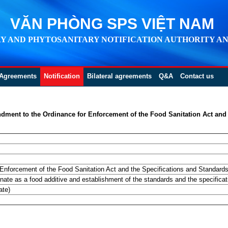
VĂN PHÒNG SPS VIỆT NAM
Y AND PHYTOSANITARY NOTIFICATION AUTHORITY AN
Agreements
Notification
Bilateral agreements
Q&A
Contact us
dment to the Ordinance for Enforcement of the Food Sanitation Act and 
nforcement of the Food Sanitation Act and the Specifications and Standards 
nate as a food additive and establishment of the standards and the specificat
ate)