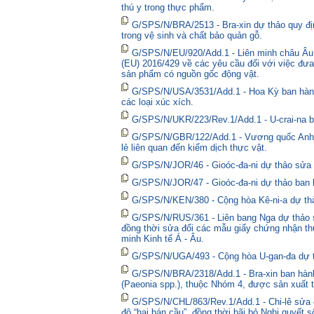
thú y trong thực phẩm.
G/SPS/N/BRA/2513 - Bra-xin dự thảo quy địn
trong vệ sinh và chất bảo quản gỗ.
G/SPS/N/EU/920/Add.1 - Liên minh châu Âu 
(EU) 2016/429 về các yêu cầu đối với việc đưa
sản phẩm có nguồn gốc động vật.
G/SPS/N/USA/3531/Add.1 - Hoa Kỳ ban hành 
các loại xúc xích.
G/SPS/N/UKR/223/Rev.1/Add.1 - U-crai-na ba
G/SPS/N/GBR/122/Add.1 - Vương quốc Anh t
lẻ liên quan đến kiểm dịch thực vật.
G/SPS/N/JOR/46 - Gioóc-đa-ni dự thảo sửa đ
G/SPS/N/JOR/47 - Gioóc-đa-ni dự thảo ban 
G/SPS/N/KEN/380 - Cộng hòa Kê-ni-a dự thả
G/SPS/N/RUS/361 - Liên bang Nga dự thảo sửa
đồng thời sửa đổi các mẫu giấy chứng nhận thú
minh Kinh tế Á - Âu.
G/SPS/N/UGA/493 - Cộng hòa U-gan-đa dự t
G/SPS/N/BRA/2318/Add.1 - Bra-xin ban hành
(Paeonia spp.), thuộc Nhóm 4, được sản xuất t
G/SPS/N/CHL/863/Rev.1/Add.1 - Chi-lê sửa đổ
độ “hai bán cầu”, đồng thời bãi bỏ Nghị quyết 