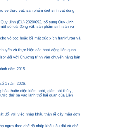
o vệ thực vật, sản phẩm diệt sinh vật dùng
 Quy định (EU) 2020/692, bổ sung Quy định
một số loài động vật, sản phẩm sinh sản và
ho vỏ bọc hoặc bề mặt xúc xích frankfurter và
huyển và thực hiện các hoạt động liên quan.
or đối với Chương trình vận chuyển hàng bán
 hành năm 2015
 số 1 năm 2026.
 hóa thuộc diện kiểm soát, giám sát thú y;
ước thứ ba vào lãnh thổ hải quan của Liên
t đối với việc nhập khẩu thân rễ cây mẫu đơn
 họ ngựa theo chế độ nhập khẩu lâu dài và chế