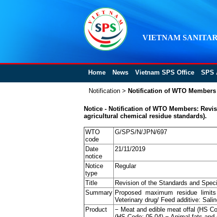
VIETNAM SANITAR
Home
News
Vietnam SPS Office
SPS 
Notification
>
Notification of WTO Members
Notice - Notification of WTO Members: Revis
agricultural chemical residue standards).
WTO
G/SPS/N/JPN/697
code
Date
21/11/2019
notice
Notice
Regular
type
Title
Revision of the Standards and Specif
Summary
Proposed maximum residue limits (
Veterinary drug/ Feed additive: Sali
Product
− Meat and edible meat offal (HS Co
(HS Code: 05.04) − Animal fats and 