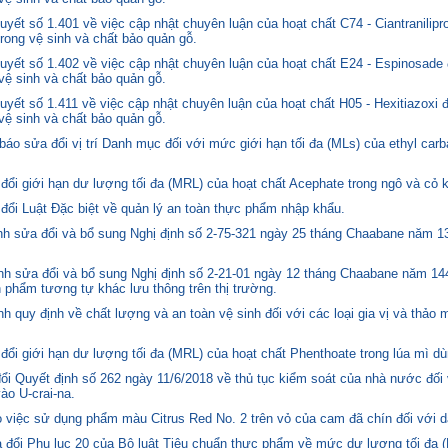
ết số 1.401 về việc cập nhật chuyên luận của hoạt chất C74 - Ciantranilipr
trong vệ sinh và chất bảo quản gỗ.
yết số 1.402 về việc cập nhật chuyên luận của hoạt chất E24 - Espinosade 
 vệ sinh và chất bảo quản gỗ.
yết số 1.411 về việc cập nhật chuyên luận của hoạt chất H05 - Hexitiazoxi 
 vệ sinh và chất bảo quản gỗ.
o sửa đổi vị trí Danh mục đối với mức giới hạn tối đa (MLs) của ethyl carb
i giới hạn dư lượng tối đa (MRL) của hoạt chất Acephate trong ngô và cỏ k
i Luật Đặc biệt về quản lý an toàn thực phẩm nhập khẩu.
 sửa đổi và bổ sung Nghị định số 2-75-321 ngày 25 tháng Chaabane năm 1397
h sửa đổi và bổ sung Nghị định số 2-21-01 ngày 12 tháng Chaabane năm 144
n phẩm tương tự khác lưu thông trên thị trường.
quy định về chất lượng và an toàn vệ sinh đối với các loại gia vị và thảo 
i giới hạn dư lượng tối đa (MRL) của hoạt chất Phenthoate trong lúa mì dù
i Quyết định số 262 ngày 11/6/2018 về thủ tục kiểm soát của nhà nước đối
o U-crai-na.
việc sử dụng phẩm màu Citrus Red No. 2 trên vỏ của cam đã chín đối với d
 đổi Phụ lục 20 của Bộ luật Tiêu chuẩn thực phẩm về mức dư lượng tối đa (