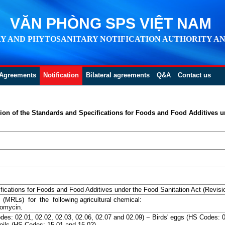
VĂN PHÒNG SPS VIỆT NAM
Y AND PHYTOSANITARY NOTIFICATION AUTHORITY AN
Agreements
Notification
Bilateral agreements
Q&A
Contact us
ion of the Standards and Specifications for Foods and Food Additives un
ications for Foods and Food Additives under the Food Sanitation Act (Revision
MRLs) for the following agricultural chemical:
nomycin.
des: 02.01, 02.02, 02.03, 02.06, 02.07 and 02.09) − Birds' eggs (HS Codes: 0
oils (HS Codes: 15.01 and 15.02)