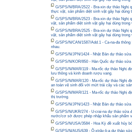
G/SPS/N/BRA/2522 - Bra-xin dự thảo Nghị quy
thực vật, sản phẩm diệt sinh vật gây hại dùng 
G/SPS/N/BRA/2523 - Bra-xin dự thảo Nghị qu
vật, sản phẩm diệt sinh vật gây hại dùng trong
G/SPS/N/BRA/2525 - Bra-xin dự thảo Nghị qu
vật, sản phẩm diệt sinh vật gây hại dùng trong
G/SPS/N/CAN/1587/Add.1 - Ca-na-đa thông bá
nhau.
G/SPS/N/JPN/1424 - Nhật Bản dự thảo sửa đổ
G/SPS/N/KOR/850 - Hàn Quốc dự thảo sửa đổ
G/SPS/N/MAR/119 - Ma-rốc dự thảo Nghị định
lưu thông và kinh doanh rượu vang.
G/SPS/N/MAR/120 - Ma-rốc dự thảo Nghị địn
an toàn vệ sinh đối với mứt trái cây và các sả
G/SPS/N/MAR/121 - Ma-rốc dự thảo Nghị định 
thị trường.
G/SPS/N/JPN/1423 - Nhật Bản dự thảo sửa đổ
G/SPS/N/UKR/274 - U-crai-na dự thảo sửa đổ
nước/cơ sở được phép nhập khẩu sản phẩm và
G/SPS/N/USA/3584 - Hoa Kỳ đề xuất hủy bỏ 
G/SPS/N/AUS/639 - Ô-xtrây-li-a dự thảo sửa