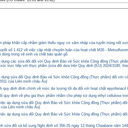
 pháp khẩn cấp nhằm giảm thiểu nguy cơ xâm nhập của tuyến trùng nốt sưng
yết số 1.412 về việc cập nhật chuyên luận của hoạt chất M26 - Metsulfurom
i dùng trong vệ sinh và chất bảo quản gỗ.
áp dụng các sửa đổi đối với Quy định Bảo vệ Sức khỏe Cộng đồng (Thực phẩm
p xúc trực tiếp với thực phẩm (sửa đổi dựa trên Quy định (EU) 2024/3190, th
p dụng sửa đổi Quy định Bảo vệ Sức khỏe Cộng đồng (Thực phẩm) đối với cá
2011 của Liên minh châu Âu)
quy định đính chính về mức dư lượng tối đa đối với hoạt chất epyrifenacil 
quy định về phụ gia thực phẩm nhằm cho phép sử dụng ethyl cellulose tron
 việc áp dụng sửa đổi Quy định Bảo vệ Sức khỏe Cộng đồng (Thực phẩm) đối
 của Liên minh châu Âu)
 việc áp dụng sửa đổi Quy định Bảo vệ Sức khỏe Cộng đồng (Thực phẩm) đối
 sửa đổi và bổ sung Nghị định số 356-25 ngày 12 tháng Chaabane năm 1446 