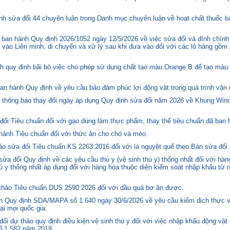
h sửa đổi 44 chuyên luận trong Danh mục chuyên luận về hoạt chất thuốc bả
ban hành Quy định 2026/1052 ngày 12/5/2026 về việc sửa đổi và đính chính
 vào Liên minh, di chuyển và xử lý sau khi đưa vào đối với các lô hàng gồm 
quy định bãi bỏ việc cho phép sử dụng chất tạo màu Orange B để tạo màu c
n hành Quy định về yêu cầu bảo đảm phúc lợi động vật trong quá trình vận c
hông báo thay đổi ngày áp dụng Quy định sửa đổi năm 2026 về Khung Winds
ổi Tiêu chuẩn đối với gạo dùng làm thực phẩm, thay thế tiêu chuẩn đã ban
hành Tiêu chuẩn đối với thức ăn cho chó và mèo.
o sửa đổi Tiêu chuẩn KS 2263:2016 đối với lá nguyệt quế theo Bản sửa đổi
 đổi Quy định về các yêu cầu thú y (vệ sinh thú y) thống nhất đối với hàng
 y thống nhất áp dụng đối với hàng hóa thuộc diện kiểm soát nhập khẩu từ n
hảo Tiêu chuẩn DUS 2590:2026 đối với dầu quả bơ ăn được.
 Quy định SDA/MAPA số 1.640 ngày 30/6/2026 về yêu cầu kiểm dịch thực vậ
ại mọi quốc gia.
i dự thảo quy định điều kiện vệ sinh thú y đối với việc nhập khẩu động vật
số 1.582 năm 2019.