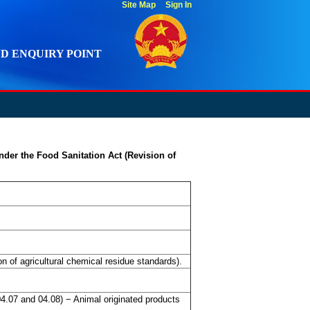
Site Map
Sign In
D ENQUIRY POINT
der the Food Sanitation Act (Revision of
 of agricultural chemical residue standards).
4.07 and 04.08) − Animal originated products