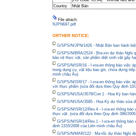
Country
Nhật Bản
File attach:
NJPN697.pdf
ORTHER NOTICE:
G/SPS/N/JPN/1426 - Nhật Bản ban hành biện
G/SPS/N/BRA/2524 - Bra-xin dự thảo Nghị qu
bảo vệ thực vật, sản phẩm diệt sinh vật gây hạ
G/SPS/N/ISR/16 - I-xra-en thông báo việc 
trong dụng cụ, vật liệu bao gói, chứa đựng tiế
minh châu Âu).
G/SPS/N/ISR/17 - I-xra-en thông báo việc á
với thực phẩm (sửa đổi dựa theo Quy định 10/
G/SPS/N/USA/3578/Corr.1 - Hoa Kỳ ban hành 
G/SPS/N/USA/3585 - Hoa Kỳ dự thảo sửa đổi 
G/SPS/N/ISR/12/Rev.4 - I-xra-en thông báo
thực vật. (sửa đổi dựa theo Quy định 396/2005
G/SPS/N/ISR/14/Rev.1 - I-xra-en thông báo
định 1333/2008 của Liên minh châu Âu)
G/SPS/N/MAR/122 - Ma-rốc dự thảo Nghị định