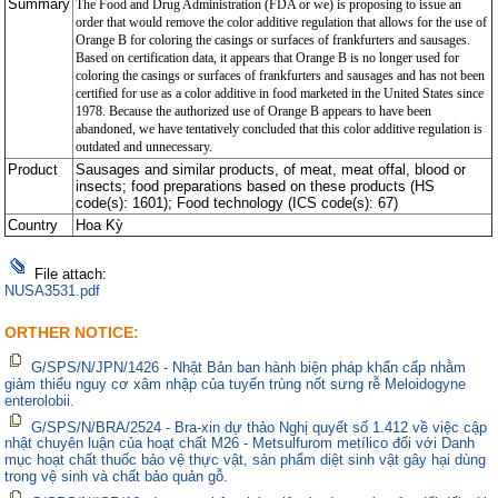
Summary
The Food and Drug Administration (FDA or we) is proposing to issue an
order that would remove the color additive regulation that allows for the use of
Orange B for coloring the casings or surfaces of frankfurters and sausages.
Based on certification data, it appears that Orange B is no longer used for
coloring the casings or surfaces of frankfurters and sausages and has not been
certified for use as a color additive in food marketed in the United States since
1978. Because the authorized use of Orange B appears to have been
abandoned, we have tentatively concluded that this color additive regulation is
outdated and unnecessary.
Product
Sausages and similar products, of meat, meat offal, blood or
insects; food preparations based on these products (HS
code(s): 1601); Food technology (ICS code(s): 67)
Country
Hoa Kỳ
File attach:
NUSA3531.pdf
ORTHER NOTICE:
G/SPS/N/JPN/1426 - Nhật Bản ban hành biện pháp khẩn cấp nhằm
giảm thiểu nguy cơ xâm nhập của tuyến trùng nốt sưng rễ Meloidogyne
enterolobii.
G/SPS/N/BRA/2524 - Bra-xin dự thảo Nghị quyết số 1.412 về việc cập
nhật chuyên luận của hoạt chất M26 - Metsulfurom metílico đối với Danh
mục hoạt chất thuốc bảo vệ thực vật, sản phẩm diệt sinh vật gây hại dùng
trong vệ sinh và chất bảo quản gỗ.