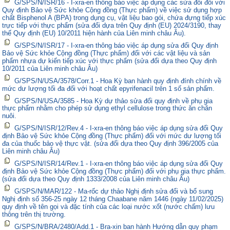
G/SPS/N/ISR/16 - I-xra-en thông báo việc áp dụng các sửa đổi đối với
Quy định Bảo vệ Sức khỏe Cộng đồng (Thực phẩm) về việc sử dụng hợp
chất Bisphenol A (BPA) trong dụng cụ, vật liệu bao gói, chứa đựng tiếp xúc
trực tiếp với thực phẩm (sửa đổi dựa trên Quy định (EU) 2024/3190, thay
thế Quy định (EU) 10/2011 hiện hành của Liên minh châu Âu).
G/SPS/N/ISR/17 - I-xra-en thông báo việc áp dụng sửa đổi Quy định
Bảo vệ Sức khỏe Cộng đồng (Thực phẩm) đối với các vật liệu và sản
phẩm nhựa dự kiến tiếp xúc với thực phẩm (sửa đổi dựa theo Quy định
10/2011 của Liên minh châu Âu)
G/SPS/N/USA/3578/Corr.1 - Hoa Kỳ ban hành quy định đính chính về
mức dư lượng tối đa đối với hoạt chất epyrifenacil trên 1 số sản phẩm.
G/SPS/N/USA/3585 - Hoa Kỳ dự thảo sửa đổi quy định về phụ gia
thực phẩm nhằm cho phép sử dụng ethyl cellulose trong thức ăn chăn
nuôi.
G/SPS/N/ISR/12/Rev.4 - I-xra-en thông báo việc áp dụng sửa đổi Quy
định Bảo vệ Sức khỏe Cộng đồng (Thực phẩm) đối với mức dư lượng tối
đa của thuốc bảo vệ thực vật. (sửa đổi dựa theo Quy định 396/2005 của
Liên minh châu Âu)
G/SPS/N/ISR/14/Rev.1 - I-xra-en thông báo việc áp dụng sửa đổi Quy
định Bảo vệ Sức khỏe Cộng đồng (Thực phẩm) đối với phụ gia thực phẩm.
(sửa đổi dựa theo Quy định 1333/2008 của Liên minh châu Âu)
G/SPS/N/MAR/122 - Ma-rốc dự thảo Nghị định sửa đổi và bổ sung
Nghị định số 356-25 ngày 12 tháng Chaabane năm 1446 (ngày 11/02/2025)
quy định về tên gọi và đặc tính của các loại nước xốt (nước chấm) lưu
thông trên thị trường.
G/SPS/N/BRA/2480/Add.1 - Bra-xin ban hành Hướng dẫn quy phạm