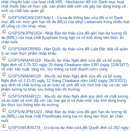
nhật chuyên luận của hoạt chất H05 - Hexitiazoxi đối với Danh mục hoạt
chất thuốc bảo vệ thực vật, sản phẩm diệt sinh vật gây hại dùng trong vệ
sinh và chất bảo quản gỗ.
G/SPS/N/CAN/1587/Add.1 - Ca-na-đa thông báo sửa đổi vị trí Danh
mục đối với mức giới hạn tối đa (MLs) của ethyl carbamate trong nhiều loại
đồ uống có cồn khác nhau.
G/SPS/N/JPN/1424 - Nhật Bản dự thảo sửa đổi giới hạn dư lượng tối
đa (MRL) của hoạt chất Acephate trong ngô và cỏ khô dùng làm thức ăn
chăn nuôi.
G/SPS/N/KOR/850 - Hàn Quốc dự thảo sửa đổi Luật Đặc biệt về quản
lý an toàn thực phẩm nhập khẩu.
G/SPS/N/MAR/119 - Ma-rốc dự thảo Nghị định sửa đổi và bổ sung
Nghị định số 2-75-321 ngày 25 tháng Chaabane năm 1397 (ngày 12/8/1977)
về việc sản xuất, tàng trữ, lưu thông và kinh doanh rượu vang.
G/SPS/N/MAR/120 - Ma-rốc dự thảo Nghị định sửa đổi và bổ sung
Nghị định số 2-21-01 ngày 12 tháng Chaabane năm 1442 (ngày 26/3/2021)
quy định về chất lượng và an toàn vệ sinh đối với mứt trái cây và các sản
phẩm tương tự khác lưu thông trên thị trường.
G/SPS/N/MAR/121 - Ma-rốc dự thảo Nghị định quy định về chất lượng
và an toàn vệ sinh đối với các loại gia vị và thảo mộc sấy khô dùng trong
ẩm thực lưu thông trên thị trường.
G/SPS/N/JPN/1423 - Nhật Bản dự thảo sửa đổi giới hạn dư lượng tối
đa (MRL) của hoạt chất Phenthoate trong lúa mì dùng làm thức ăn chăn
nuôi.
G/SPS/N/UKR/274 - U-crai-na dự thảo sửa đổi Quyết định số 262 ngày