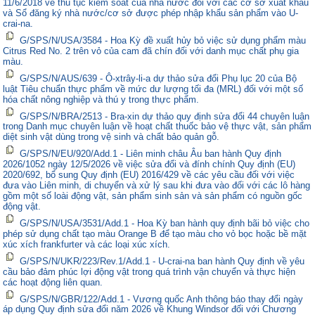
11/6/2018 về thủ tục kiểm soát của nhà nước đối với các cơ sở xuất khẩu
và Sổ đăng ký nhà nước/cơ sở được phép nhập khẩu sản phẩm vào U-
crai-na.
G/SPS/N/USA/3584 - Hoa Kỳ đề xuất hủy bỏ việc sử dụng phẩm màu
Citrus Red No. 2 trên vỏ của cam đã chín đối với danh mục chất phụ gia
màu.
G/SPS/N/AUS/639 - Ô-xtrây-li-a dự thảo sửa đổi Phụ lục 20 của Bộ
luật Tiêu chuẩn thực phẩm về mức dư lượng tối đa (MRL) đối với một số
hóa chất nông nghiệp và thú y trong thực phẩm.
G/SPS/N/BRA/2513 - Bra-xin dự thảo quy định sửa đổi 44 chuyên luận
trong Danh mục chuyên luận về hoạt chất thuốc bảo vệ thực vật, sản phẩm
diệt sinh vật dùng trong vệ sinh và chất bảo quản gỗ.
G/SPS/N/EU/920/Add.1 - Liên minh châu Âu ban hành Quy định
2026/1052 ngày 12/5/2026 về việc sửa đổi và đính chính Quy định (EU)
2020/692, bổ sung Quy định (EU) 2016/429 về các yêu cầu đối với việc
đưa vào Liên minh, di chuyển và xử lý sau khi đưa vào đối với các lô hàng
gồm một số loài động vật, sản phẩm sinh sản và sản phẩm có nguồn gốc
động vật.
G/SPS/N/USA/3531/Add.1 - Hoa Kỳ ban hành quy định bãi bỏ việc cho
phép sử dụng chất tạo màu Orange B để tạo màu cho vỏ bọc hoặc bề mặt
xúc xích frankfurter và các loại xúc xích.
G/SPS/N/UKR/223/Rev.1/Add.1 - U-crai-na ban hành Quy định về yêu
cầu bảo đảm phúc lợi động vật trong quá trình vận chuyển và thực hiện
các hoạt động liên quan.
G/SPS/N/GBR/122/Add.1 - Vương quốc Anh thông báo thay đổi ngày
áp dụng Quy định sửa đổi năm 2026 về Khung Windsor đối với Chương