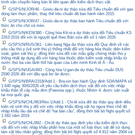
trình vận chuyển hàng bán lẻ liên quan đến kiểm dịch thực vật.
G/SPS/N/JOR/46 - Gioóc-đa-ni dự thảo sửa đổi Tiêu chuẩn đối với gạo
dùng làm thực phẩm, thay thế tiêu chuẩn đã ban hành năm 2015
G/SPS/N/JOR/47 - Gioóc-đa-ni dự thảo ban hành Tiêu chuẩn đối với
thức ăn cho chó và mèo.
G/SPS/N/KEN/380 - Cộng hòa Kê-ni-a dự thảo sửa đổi Tiêu chuẩn KS
2263:2016 đối với lá nguyệt quế theo Bản sửa đổi số 1 năm 2026.
G/SPS/N/RUS/361 - Liên bang Nga dự thảo sửa đổi Quy định về các
yêu cầu thú y (vệ sinh thú y) thống nhất đối với hàng hóa thuộc diện kiểm
soát, giám sát thú y; đồng thời sửa đổi các mẫu giấy chứng nhận thú y
thống nhất áp dụng đối với hàng hóa thuộc diện kiểm soát nhập khẩu từ
nước thứ ba vào lãnh thổ hải quan của Liên minh Kinh tế Á - Âu.
G/SPS/N/UGA/493 - Cộng hòa U-gan-đa dự thảo Tiêu chuẩn DUS
2590:2026 đối với dầu quả bơ ăn được.
G/SPS/N/BRA/2318/Add.1 - Bra-xin ban hành Quy định SDA/MAPA số
1.640 ngày 30/6/2026 về yêu cầu kiểm dịch thực vật đối với việc nhập
khẩu thân rễ cây mẫu đơn (Paeonia spp.), thuộc Nhóm 4, được sản xuất
tại mọi quốc gia.
G/SPS/N/CHL/863/Rev.1/Add.1 - Chi-lê sửa đổi dự thảo quy định điều
kiện vệ sinh thú y đối với việc nhập khẩu động vật họ ngựa theo chế độ
nhập khẩu lâu dài và chế độ “hai bán cầu”, đồng thời bãi bỏ Nghị quyết số
1.582 năm 2019.
G/SPS/N/CHL/892 - Chi-lê dự thảo quy định yêu cầu kiểm dịch thực
vật đối với việc nhập khẩu phấn hoa của một số loài thực vật để sử dụng
làm vật liệu nhân giống; đồng thời bãi bỏ Nghị quyết số 4.912 năm 2004 và