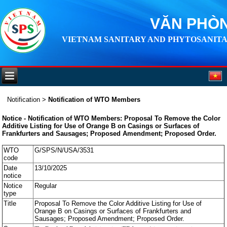
VĂN PHÒN
VIETNAM SANITARY AND PHYTOSANITA
Notification
>
Notification of WTO Members
Notice - Notification of WTO Members: Proposal To Remove the Color
Additive Listing for Use of Orange B on Casings or Surfaces of
Frankfurters and Sausages; Proposed Amendment; Proposed Order.
WTO
G/SPS/N/USA/3531
code
Date
13/10/2025
notice
Notice
Regular
type
Title
Proposal To Remove the Color Additive Listing for Use of
Orange B on Casings or Surfaces of Frankfurters and
Sausages; Proposed Amendment; Proposed Order.