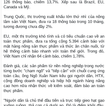
126 thông báo, chiếm 13,7%. Xếp sau là Brazil, EU,
Canada và Mỹ.
Trung Quốc, thị trường xuất khẩu lớn thứ nhì của nông
lâm sản Việt Nam, đưa ra 18 thông báo trong 10 tháng,
tương đương chưa đầy 2%.
EU, một thị trường khó tính và có tiêu chuẩn cao về an
toàn thực phẩm, đưa ra tổng cộng 5.394 cảnh báo với
mặt hàng nông sản thực phẩm và thức ăn chăn nuôi, từ
hệ thống cảnh báo nhanh với toàn thế giới. Trong đó,
Việt Nam chỉ nhận 64 cảnh báo, chiếm 1,78%.
Đánh giá, các sản phẩm từ nền nông nghiệp trong nước
từng bước "chạm ngõ" và "tiếp cận" với chuỗi cung ứng
toàn cầu, ông Ngô Xuân Nam kêu gọi người dân, HTX,
cộng đồng doanh nghiệp và hiệp hội ngành hàng nâng
cao hơn nữa nhận thức về kiểm soát, đảm bảo an toàn
thực phẩm.
"Người dân là chủ thể đầu tiên và trực tiếp gieo hạt gạo
xuống ruộng, thả con cá dưới ao. Đó là điểm khởi đầu,