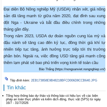
Đại diện Bộ Nông nghiệp Mỹ (USDA) nhận xét, giá nông
sản đã tăng mạnh từ giữa năm 2020, đạt đỉnh sau xung
đột Nga - Ukraine và bắt đầu điều chỉnh trong những
tháng gần đây.
Trong năm 2023, USDA dự đoán nguồn cung lúa mỳ và
đậu nành sẽ tăng cao đến kỷ lục, đồng thời giá khí tự
nhiên tiếp tục tăng, ảnh hưởng trực tiếp tới thị trường
phân bón. Ngoài ra, việc đồng USD tăng giá mạnh cộng
thêm lạm phát sẽ bao phủ triển vọng kinh tế toàn cầu
Bảo Thắng (https://nongsanviet.nongnghiep.vn/)
Tệp đính kèm:
2EB173858E9B48218BFCD006D8CCB640.JPG
Tin khác
Tổng hợp thông báo dự thảo và thông báo có hiệu lực về các biện
pháp an toàn thực phẩm và kiểm dịch động, thực vật (SPS) từ ngày
16/7 - 31/7/2026