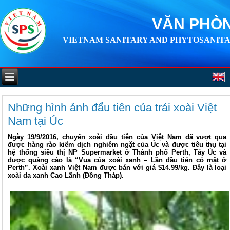
VĂN PHÒN
VIETNAM SANITARY AND PHYTOSANITA
Những hình ảnh đẩu tiên của trái xoài Việt
Nam tại Úc
Ngày 19/9/2016, chuyến xoài đầu tiên của Việt Nam đã vượt qua
được hàng rào kiểm dịch nghiêm ngặt của Úc và được tiêu thụ tại
hệ thống siêu thị NP Supermarket ở Thành phố Perth, Tây Úc và
được quảng cáo là “Vua của xoài xanh – Lần đầu tiên có mặt ở
Perth”. Xoài xanh Việt Nam được bán với giá $14.99/kg. Đây là loại
xoài da xanh Cao Lãnh (Đồng Tháp).