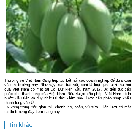
Thương vụ Việt Nam đang tiếp tục kết nối các doanh nghiệp để đưa xoài
vào thị trường này. Như vậy, sau trái vải, xoài là loại quả tươi thứ hai
của Việt Nam có mặt tại Úc. Dự kiến, đầu năm 2017, Úc tiếp tục cấp
phép cho thanh long của Việt Nam. Nếu được cấp phép, Việt Nam sẽ là
nước đầu tiên và duy nhất tại thời điểm này được cấp phép nhập khẩu
thanh long vào Úc.
Hy vọng trong thời gian tới, chanh leo, nhãn, vú sữa… lần lượt có mặt
tại thị trường đầy tiềm năng này.
Tin khác