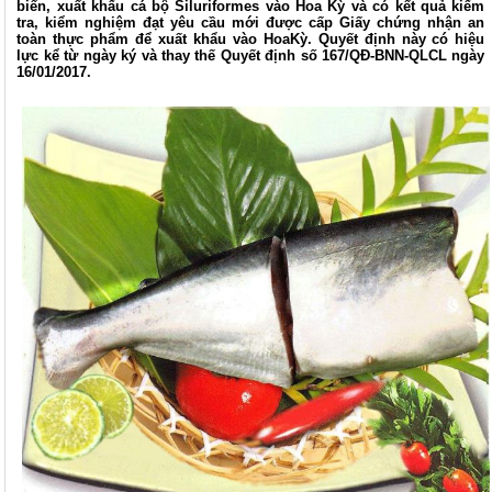
biến, xuất khẩu cá bộ Siluriformes vào Hoa Kỳ và có kết quả kiểm
tra, kiểm nghiệm đạt yêu cầu mới được cấp Giấy chứng nhận an
toàn thực phẩm để xuất khẩu vào HoaKỳ. Quyết định này có hiệu
lực kể từ ngày ký và thay thế Quyết định số 167/QĐ-BNN-QLCL ngày
16/01/2017.