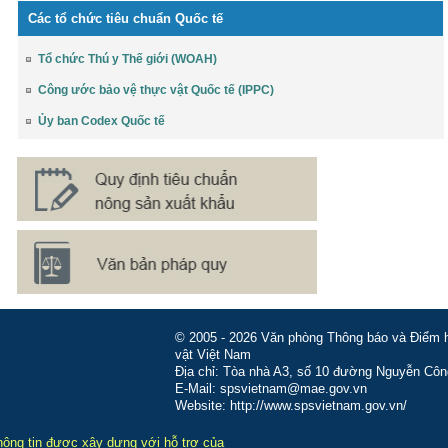
Các tổ chức tiêu chuẩn Quốc tế
Tổ chức Thú y Thế giới (WOAH)
Công ước bảo vệ thực vật Quốc tế (IPPC)
Ủy ban Codex Quốc tế
© 2005 - 2026 Văn phòng Thông báo và Điểm hỏ
vật Việt Nam
Địa chỉ: Tòa nhà A3, số 10 đường Nguyễn Côn
E-Mail: spsvietnam@mae.gov.vn
Website: http://www.spsvietnam.gov.vn/
hông tin được xây dựng với hỗ trợ của