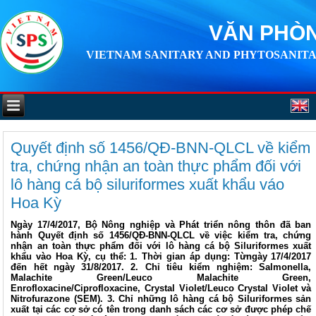
VĂN PHÒN
VIETNAM SANITARY AND PHYTOSANITA
Quyết định số 1456/QĐ-BNN-QLCL về kiểm
tra, chứng nhận an toàn thực phẩm đối với
lô hàng cá bộ siluriformes xuất khẩu váo
Hoa Kỳ
Ngày 17/4/2017, Bộ Nông nghiệp và Phát triển nông thôn đã ban
hành Quyết định số 1456/QĐ-BNN-QLCL về việc kiểm tra, chứng
nhận an toàn thực phẩm đối với lô hàng cá bộ Siluriformes xuất
khẩu vào Hoa Kỳ, cụ thể: 1. Thời gian áp dụng: Từngày 17/4/2017
đến hết ngày 31/8/2017. 2. Chỉ tiêu kiểm nghiệm: Salmonella,
Malachite Green/Leuco Malachite Green,
Enrofloxacine/Ciprofloxacine, Crystal Violet/Leuco Crystal Violet và
Nitrofurazone (SEM). 3. Chỉ những lô hàng cá bộ Siluriformes sản
xuất tại các cơ sở có tên trong danh sách các cơ sở được phép chế