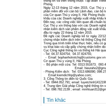
thông tin và viễn thông thuộc Tập đoàn Viet
Phòng.
Ngày 12-13 tháng 12 năm 2015, Cục Thú y đ
phần mềm đối với cán bộ Lãnh đạo, cán bộ 
của Cơ quan Thú y vùng II, Hải Phòng thuộc
khẩu của các Doanh nghiệp xuất nhập khẩu 
Đến nay, các công việc liên quan đã chuẩn b
Cục Thú y xin thông báo với các Doanh nghi
nhận kiểm dịch sản phẩm động vật xuất khẩu”
đầu từ ngày 22 tháng 12 năm 2015.
Đề nghị các Doanh nghiệp kể từ ngày 22/12
chứng nhận kiểm dịch trên hệ thống Cổng thô
Trong qua trình triển khai thực hiện, nếu c
vụ khai báo và cấp giấy chứng nhận kiểm dịch
Cục Công nghệ thông tin và thống kê Hải qu
- Tel: 04.37.824754; 04.37.824755;
- Email:
bophanhotrotchq@customs.gov.vn
Cơ quan Thú y vùng II, Hải Phòng
- Bộ phận một cửa: Tel: 0313.551673; 093.
Email:
hieuraho2@gma
- Phòng Kiểm dịch: Tel: 0313.686090; 098.2
Email:kiemdichhp@yahoo.com;
3. Cổng Thông tin điển tử Quốc Gia
- Tel: 0944.052.791; email:
tuyetchinh14121
4. Trung tâm Giải pháp Công nghệ thông tin v
- Tel: 098.782.2139 ; email:
minhtuan312@gm
Tin khác