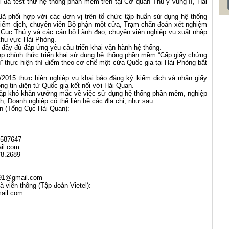
el đã test thử hệ thống phần mềm trên tại Cơ quan Thú y vùng II, Hải
ã phối hợp với các đơn vị trên tổ chức tập huấn sử dụng hệ thống
kiểm dịch, chuyên viên Bộ phận một cửa, Trạm chẩn đoán xét nghiệm
 Cục Thú y và các cán bộ Lãnh đạo, chuyên viên nghiệp vụ xuất nhập
khu vực Hải Phòng.
ị đầy đủ đáp ứng yêu cầu triển khai vận hành hệ thống.
ệp chính thức triển khai sử dụng hệ thống phần mềm “Cấp giấy chứng
 thực hiện thí điểm theo cơ chế một cửa Quốc gia tại Hải Phòng bắt
/2015 thực hiện nghiệp vụ khai báo đăng ký kiểm dịch và nhận giấy
ng tin điện tử Quốc gia kết nối với Hải Quan.
ó gặp khó khăn vướng mắc về việc sử dụng hệ thống phần mềm, nghiệp
, Doanh nghiệp có thể liên hệ các địa chỉ, như sau:
an (Tổng Cục Hải Quan):
4587647
il.com
78.2689
991@gmail.com
à viễn thông (Tập đoàn Vietel):
ail.com