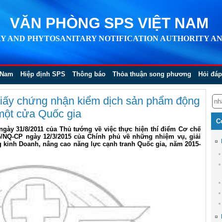
VĂN PHÒNG SPS VIỆT NAM
Y AND PHYTOSANITARY NOTIFICATION AUTHORITY AN
 Nam
Hiệp định SPS
Thông báo
Thỏa thuận song phương
Hỏi đáp
 giấy chứng nhận kiểm dịch sản phẩm động
 một cửa Quốc gia
C
ngày 31/8/2011 của Thủ tướng về việc thực hiện thí điểm Cơ chế
5/NQ-CP ngày 12/3/2015 của Chính phủ về những nhiệm vụ, giải
ng kinh Doanh, nâng cao năng lực cạnh tranh Quốc gia, năm 2015-