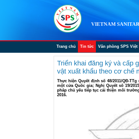
VIETNAM SANITAR
Trang chủ
Tin tức
Văn phòng SPS Việt
Triển khai đăng ký và cấp
vật xuất khẩu theo cơ chế
Thực hiện Quyết định số 48/2011/QĐ-TTg 
một cửa Quốc gia; Nghị Quyết số 19/201
pháp chủ yếu tiếp tục cải thiện môi trườ
2016.