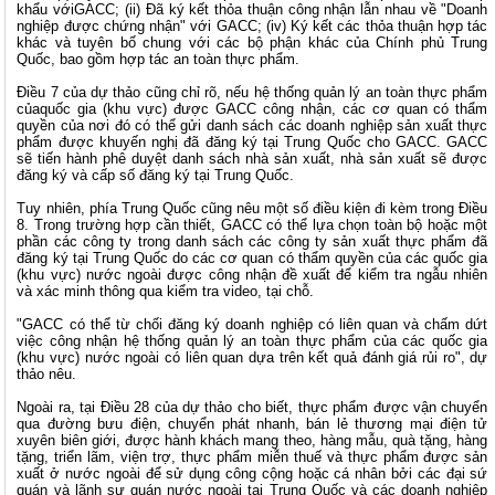
khẩu vớiGACC; (ii) Đã ký kết thỏa thuận công nhận lẫn nhau về "Doanh
nghiệp được chứng nhận" với GACC; (iv) Ký kết các thỏa thuận hợp tác
khác và tuyên bố chung với các bộ phận khác của Chính phủ Trung
Quốc, bao gồm hợp tác an toàn thực phẩm.
Điều 7 của dự thảo cũng chỉ rõ, nếu hệ thống quản lý an toàn thực phẩm
củaquốc gia (khu vực) được GACC công nhận, các cơ quan có thẩm
quyền của nơi đó có thể gửi danh sách các doanh nghiệp sản xuất thực
phẩm được khuyến nghị đã đăng ký tại Trung Quốc cho GACC. GACC
sẽ tiến hành phê duyệt danh sách nhà sản xuất, nhà sản xuất sẽ được
đăng ký và cấp số đăng ký tại Trung Quốc.
Tuy nhiên, phía Trung Quốc cũng nêu một số điều kiện đi kèm trong Điều
8. Trong trường hợp cần thiết, GACC có thể lựa chọn toàn bộ hoặc một
phần các công ty trong danh sách các công ty sản xuất thực phẩm đã
đăng ký tại Trung Quốc do các cơ quan có thẩm quyền của các quốc gia
(khu vực) nước ngoài được công nhận đề xuất để kiểm tra ngẫu nhiên
và xác minh thông qua kiểm tra video, tại chỗ.
"GACC có thể từ chối đăng ký doanh nghiệp có liên quan và chấm dứt
việc công nhận hệ thống quản lý an toàn thực phẩm của các quốc gia
(khu vực) nước ngoài có liên quan dựa trên kết quả đánh giá rủi ro", dự
thảo nêu.
Ngoài ra, tại Điều 28 của dự thảo cho biết, thực phẩm được vận chuyển
qua đường bưu điện, chuyển phát nhanh, bán lẻ thương mại điện tử
xuyên biên giới, được hành khách mang theo, hàng mẫu, quà tặng, hàng
tặng, triển lãm, viện trợ, thực phẩm miễn thuế và thực phẩm được sản
xuất ở nước ngoài để sử dụng công cộng hoặc cá nhân bởi các đại sứ
quán và lãnh sự quán nước ngoài tại Trung Quốc và các doanh nghiệp