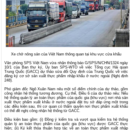
Xe chở nông sản của Việt Nam thông quan tại khu vực cửa khẩu
Văn phòng SPS Việt Nam vừa nhận thông báo G/SPS/N/CHN/1324 ngày
10/1 của Ban thư ký, Ủy ban SPS-WTO về việc Tổng cục Hải quan
Trung Quốc (GACC) dự thảo sửa đổi Quy định của Trung Quốc về việc
đăng ký cơ sở sản xuất thực phẩm nhập khẩu ở nước ngoài (Nghị định
248).
Phó giám đốc Ngô Xuân Nam nêu một số điểm chính của dự thảo, gồm
công nhận hệ thống tương đương. Cụ thể, Điều 6 của dự thảo nêu: Nếu
hệ thống quản lý an toàn thực phẩm của quốc gia (khu vực) nơi nhà sản
xuất thực phẩm xuất khẩu ở nước ngoài đặt trụ sở đáp ứng một trong
các điều kiện sau, thì cơ quan có thẩm quyền nơi thực phẩm xuất khẩu
có thể đề nghị công nhận hệ thống từ GACC.
Điều kiện bao gồm: (i) Đồng ý kiểm tra và vượt qua kiểm tra hệ thống
quản lý an toàn thực phẩm của quốc gia (khu vực) được GACC thực
hiện; (ii) Ký kết thỏa thuận hợp tác về an toàn thực phẩm xuất nhập