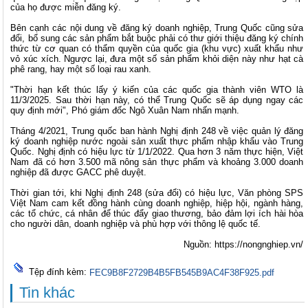
của họ được miễn đăng ký.
Bên cạnh các nội dung về đăng ký doanh nghiệp, Trung Quốc cũng sửa
đổi, bổ sung các sản phẩm bắt buộc phải có thư giới thiệu đăng ký chính
thức từ cơ quan có thẩm quyền của quốc gia (khu vực) xuất khẩu như
vỏ xúc xích. Ngược lại, đưa một số sản phẩm khỏi diện này như hạt cà
phê rang, hay một số loại rau xanh.
"Thời hạn kết thúc lấy ý kiến của các quốc gia thành viên WTO là
11/3/2025. Sau thời hạn này, có thể Trung Quốc sẽ áp dụng ngay các
quy định mới", Phó giám đốc Ngô Xuân Nam nhấn mạnh.
Tháng 4/2021, Trung quốc ban hành Nghị định 248 về việc quản lý đăng
ký doanh nghiệp nước ngoài sản xuất thực phẩm nhập khẩu vào Trung
Quốc. Nghị định có hiệu lực từ 1/1/2022. Qua hơn 3 năm thực hiện, Việt
Nam đã có hơn 3.500 mã nông sản thực phẩm và khoảng 3.000 doanh
nghiệp đã được GACC phê duyệt.
Thời gian tới, khi Nghị định 248 (sửa đổi) có hiệu lực, Văn phòng SPS
Việt Nam cam kết đồng hành cùng doanh nghiệp, hiệp hội, ngành hàng,
các tổ chức, cá nhân để thúc đẩy giao thương, bảo đảm lợi ích hài hòa
cho người dân, doanh nghiệp và phù hợp với thông lệ quốc tế.
Nguồn: https://nongnghiep.vn/
Tệp đính kèm:
FEC9B8F2729B4B5FB545B9AC4F38F925.pdf
Tin khác