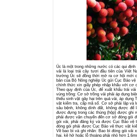
Úc là một trong những nước có các qui định về
vải là loại trái cây tươi đầu tiên của Việt
trường Úc sẽ đồng thời mở ra cơ hội mới c
bản của Bộ Nông nghiệp Úc gửi Cục Bảo vệ t
chính thức xin giấy phép nhập khẩu với cơ 
Theo quy định của Úc, để xuất khẩu trái vả
vùng trồng: Cơ sở trồng vải phải áp dụng bi
thiểu sinh vật gây hại trên quả vải, áp dụn
vật kiểm tra, cấp mã số. Cơ sở phải lập và l
sâu bệnh, không dính đất, không được để
được đựng trong các thùng (hộp) được ghi rõ
phải được vận chuyển đến cơ sở đóng gói đ
gói vải, phải đăng ký và được Cục Bảo vệ 
đóng gói phải được Cục Bảo vệ thực vật kiể
Về bao bì và ghi nhãn: Bao bì đóng gói vải 
hại, kẽ hở hoặc lỗ thoáng phải nhỏ hơn 1,6m