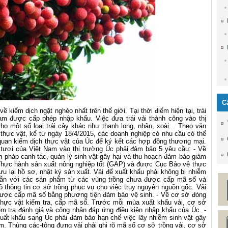
C
 kiểm dịch ngặt nghèo nhất trên thế giới. Tại thời điểm hiện tại, trái
 Nam được cấp phép nhập khẩu. Việc đưa trái vải thành công vào thị
ho một số loại trái cây khác như thanh long, nhãn, xoài… Theo văn
hực vật, kể từ ngày 18/4/2015, các doanh nghiệp có nhu cầu có thể
quan kiểm dịch thực vật của Úc để ký kết các hợp đồng thương mại.
i tươi của Việt Nam vào thị trường Úc phải đảm bảo 5 yêu cầu: - Về
ện pháp canh tác, quản lý sinh vật gây hại và thu hoạch đảm bảo giảm
g Thực hành sản xuất nông nghiệp tốt (GAP) và được Cục Bảo vệ thực
ưu lại hồ sơ, nhật ký sản xuất. Vải để xuất khẩu phải không bị nhiễm
 lẫn với các sản phẩm từ các vùng trồng chưa được cấp mã số và
 thông tin cơ sở trồng phục vụ cho việc truy nguyên nguồn gốc. Vải
ược cấp mã số bằng phương tiện đảm bảo vệ sinh. - Về cơ sở đóng
thực vật kiểm tra, cấp mã số. Trước mỗi mùa xuất khẩu vải, cơ sở
m tra đánh giá và công nhận đáp ứng điều kiện nhập khẩu của Úc. -
xuất khẩu sang Úc phải đảm bảo hạn chế việc lây nhiễm sinh vật gây
m. Thùng các-tông đựng vải phải ghi rõ mã số cơ sở trồng vải, cơ sở