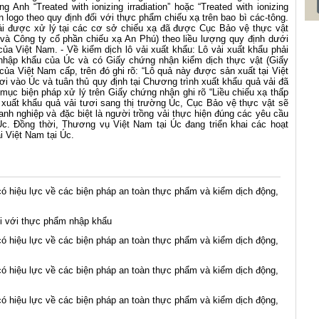
 Anh “Treated with ionizing irradiation” hoặc “Treated with ionizing
 in logo theo quy định đối với thực phẩm chiếu xạ trên bao bì các-tông.
hải được xử lý tại các cơ sở chiếu xạ đã được Cục Bảo vệ thực vật
à Công ty cổ phần chiếu xạ An Phú) theo liều lượng quy định dưới
ủa Việt Nam. - Về kiểm dịch lô vải xuất khẩu: Lô vải xuất khẩu phải
nhập khẩu của Úc và có Giấy chứng nhận kiểm dịch thực vật (Giấy
ủa Việt Nam cấp, trên đó ghi rõ: “Lô quả này được sản xuất tại Việt
i vào Úc và tuân thủ quy định tại Chương trình xuất khẩu quả vải đã
ục biện pháp xử lý trên Giấy chứng nhận ghi rõ “Liều chiếu xạ thấp
c xuất khẩu quả vải tươi sang thị trường Úc, Cục Bảo vệ thực vật sẽ
h nghiệp và đặc biệt là người trồng vải thực hiện đúng các yêu cầu
 Úc. Đồng thời, Thương vụ Việt Nam tại Úc đang triển khai các hoạt
i Việt Nam tại Úc.
ó hiệu lực về các biện pháp an toàn thực phẩm và kiểm dịch động,
i với thực phẩm nhập khẩu
ó hiệu lực về các biện pháp an toàn thực phẩm và kiểm dịch động,
ó hiệu lực về các biện pháp an toàn thực phẩm và kiểm dịch động,
ó hiệu lực về các biện pháp an toàn thực phẩm và kiểm dịch động,