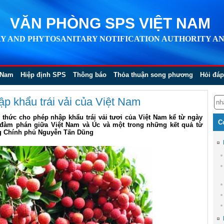
VĂN PHÒNG SPS VIỆT NAM
Y AND PHYTOSANITARY NOTIFICATION AUTHORITY AN
 Nam
Hiệp định SPS
Thông báo
Thỏa thuận song phương
Hỏi đáp
ập khẩu trái vải của Việt Nam
thức cho phép nhập khẩu trái vải tươi của Việt Nam kể từ ngày
C
m đàm phán giữa Việt Nam và Úc và một trong những kết quả từ
g Chính phủ Nguyễn Tấn Dũng