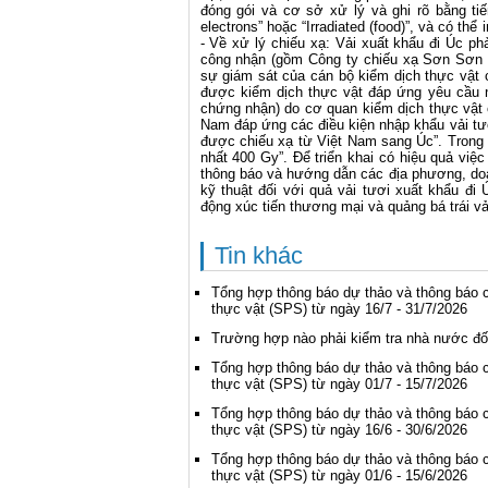
đóng gói và cơ sở xử lý và ghi rõ bằng tiếng
electrons” hoặc “Irradiated (food)”, và có thể
- Về xử lý chiếu xạ: Vải xuất khẩu đi Úc p
công nhận (gồm Công ty chiếu xạ Sơn Sơn v
sự giám sát của cán bộ kiểm dịch thực vật c
được kiểm dịch thực vật đáp ứng yêu cầu 
chứng nhận) do cơ quan kiểm dịch thực vật c
Nam đáp ứng các điều kiện nhập khẩu vải tươ
được chiếu xạ từ Việt Nam sang Úc”. Trong m
nhất 400 Gy”. Để triển khai có hiệu quả việ
thông báo và hướng dẫn các địa phương, doan
kỹ thuật đối với quả vải tươi xuất khẩu đi
động xúc tiến thương mại và quảng bá trái vả
Tin khác
Tổng hợp thông báo dự thảo và thông báo c
thực vật (SPS) từ ngày 16/7 - 31/7/2026
Trường hợp nào phải kiểm tra nhà nước đố
Tổng hợp thông báo dự thảo và thông báo c
thực vật (SPS) từ ngày 01/7 - 15/7/2026
Tổng hợp thông báo dự thảo và thông báo c
thực vật (SPS) từ ngày 16/6 - 30/6/2026
Tổng hợp thông báo dự thảo và thông báo c
thực vật (SPS) từ ngày 01/6 - 15/6/2026