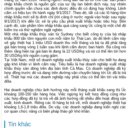
nhập khẩu chính là nguồn gốc của sự lây lan bệnh dịch này, tuy nhiên
chính quyền vẫn chưa xác định được điều đó có đúng hay không. Lệnh
cấm có hiệu lực thi hành ngày 9/1/2017. Theo đó, tất cả các lô hàng tôm
nhập khẩu mới sẽ bị đình chỉ (rời cảng ở nước ngoài vào hoặc sau ngày
9/1/2017) khi đến Úc sẽ bị yêu cầu phải xuất khẩu hoặc tiêu hủy. Bên
cạnh đó, sản phẩm tôm nhập khẩu quá cảng sang Úc cũng bị một chế độ
kiểm tra và thử nghiệm ngặt nghèo.
Một nhà nhập khẩu thủy sản từ Sydney cho biết công ty của bà nhập
khẩu 800 tấn tôm nguyên con mỗi năm từ Thái Lan, do đó lệnh cấm này
sẽ gây thiệt hại 1 triệu USD doanh thu mỗi tháng và bà ta đã phải tăng
giá bán trong vòng 1 tuần sau khi lệnh cấm được ban hành. Bà cũng nói
thêm rằng hiện tại giá bán lẻ đang là 22 USD/kg và nó có thể lên tới hơn
30 USD/kg khi nguồn cung giảm.
Tại Việt Nam, một số doanh nghiệp xuất khẩu thủy sản cho biết họ đang
gặp khó khăn vì lệnh cấm này. Tiêu biểu là hai doanh nghiệp xuất nhập
khẩu thủy sản đóng trên địa bàn tỉnh Cà Mau. Có doanh nghiệp đã ký
hợp đồng trước đó và đang trên đường vận chuyển hàng tới Úc đã bị trả
về. Thiệt hại mà các doanh nghiệp này phải chịu có thể lên tới vài triệu
đôla.
Hai doanh nghiệp chịu ảnh hưởng này mỗi tháng xuất khẩu sang thị Úc
khoảng 100-150 tấn hàng hóa. Việc ngừng ký kết hợp đồng cũng như
các hợp đồng đã ký bị trả về đã ảnh hưởng rất nhiều đến hoạt động sản
xuất, kinh doanh. Riêng các lô hàng bị trả về, mỗi doanh nghiệp thiệt hại
khoảng 1,6-1,8 triệu đôla. Do vậy, các doanh nghiệp đang kiến nghị các
cơ quan chức năng có biện pháp tháo gỡ khó khăn.
Tin khác