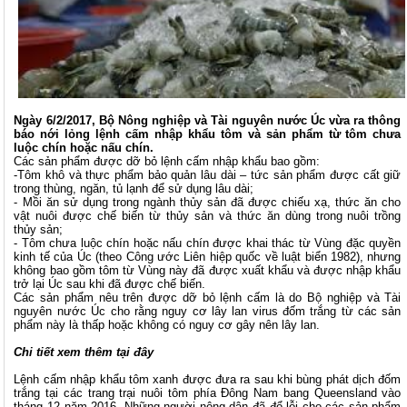
Ngày 6/2/2017, Bộ Nông nghiệp và Tài nguyên nước Úc vừa ra thông
báo nới lỏng lệnh cấm nhập khẩu tôm và sản phẩm từ tôm chưa
luộc chín hoặc nấu chín.
Các sản phẩm được dỡ bỏ lệnh cấm nhập khẩu bao gồm:
-Tôm khô và thực phẩm bảo quản lâu dài – tức sản phẩm được cất giữ
trong thùng, ngăn, tủ lạnh để sử dụng lâu dài;
- Mồi ăn sử dụng trong ngành thủy sản đã được chiếu xạ, thức ăn cho
vật nuôi được chế biến từ thủy sản và thức ăn dùng trong nuôi trồng
thủy sản;
- Tôm chưa luộc chín hoặc nấu chín được khai thác từ Vùng đặc quyền
kinh tế của Úc (theo Công ước Liên hiệp quốc về luật biển 1982), nhưng
không bao gồm tôm từ Vùng này đã được xuất khẩu và được nhập khẩu
trở lại Úc sau khi đã được chế biến.
Các sản phẩm nêu trên được dỡ bỏ lệnh cấm là do Bộ nghiệp và Tài
nguyên nước Úc cho rằng nguy cơ lây lan virus đốm trắng từ các sản
phẩm này là thấp hoặc không có nguy cơ gây nên lây lan.
Chi tiết xem thêm
tại đây
Lệnh cấm nhập khẩu tôm xanh được đưa ra sau khi bùng phát dịch đốm
trắng tại các trang trại nuôi tôm phía Đông Nam bang Queensland vào
tháng 12 năm 2016. Những người nông dân đã đổ lỗi cho các sản phẩm