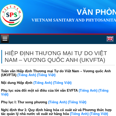
VĂN PHÒN
VIETNAM SANITARY AND PHYTOSANITA
HIỆP ĐỊNH THƯƠNG MẠI TỰ DO VIỆT
NAM – VƯƠNG QUỐC ANH (UKVFTA)
Toàn văn Hiệp định Thương mại Tự do Việt Nam – Vương quốc Anh
(UKVFTA)
(Tiếng Anh)
(Tiếng Việt)
Nội dung Hiệp định
(Tiếng Anh)
(Tiếng Việt)
Phụ lục sửa đổi một só điều của lời văn EVFTA
(Tiếng Anh)
(Tiếng
Việt)
Phụ lục I: Thư song phương
(Tiếng Anh)
(Tiếng Việt)
Nghị định thư 1: Quy định hàng hóa có xuát xứ và Phương thức hợp
tác quản lý nhà nước về xuất xứ hàng hóa
(Tiếng Anh)
(Tiếng Việt)