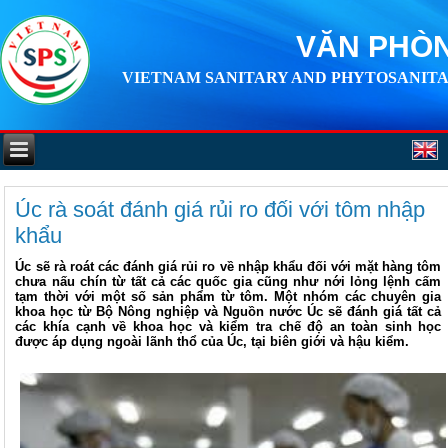
VĂN PHÒN
VIETNAM SANITARY AND PHYTOSANITA
Úc rà soát đánh giá rủi ro đối với tôm nhập
khẩu
Úc sẽ rà roát các đánh giá rủi ro về nhập khẩu đối với mặt hàng tôm
chưa nấu chín từ tất cả các quốc gia cũng như nới lỏng lệnh cấm
tạm thời với một số sản phẩm từ tôm. Một nhóm các chuyên gia
khoa học từ Bộ Nông nghiệp và Nguồn nước Úc sẽ đánh giá tất cả
các khía cạnh về khoa học và kiểm tra chế độ an toàn sinh học
được áp dụng ngoài lãnh thổ của Úc, tại biên giới và hậu kiểm.