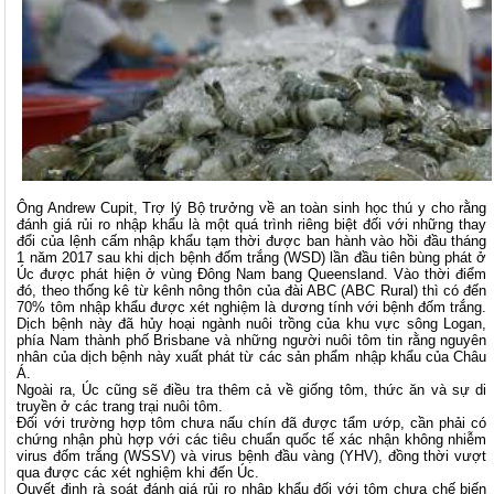
Ông Andrew Cupit, Trợ lý Bộ trưởng về an toàn sinh học thú y cho rằng
đánh giá rủi ro nhập khẩu là một quá trình riêng biệt đối với những thay
đổi của lệnh cấm nhập khẩu tạm thời được ban hành vào hồi đầu tháng
1 năm 2017 sau khi dịch bệnh đốm trắng (WSD) lần đầu tiên bùng phát ở
Úc được phát hiện ở vùng Đông Nam bang Queensland. Vào thời điểm
đó, theo thống kê từ kênh nông thôn của đài ABC (ABC Rural) thì có đến
70% tôm nhập khẩu được xét nghiệm là dương tính với bệnh đốm trắng.
Dịch bệnh này đã hủy hoại ngành nuôi trồng của khu vực sông Logan,
phía Nam thành phố Brisbane và những người nuôi tôm tin rằng nguyên
nhân của dịch bệnh này xuất phát từ các sản phẩm nhập khẩu của Châu
Á.
Ngoài ra, Úc cũng sẽ điều tra thêm cả về giống tôm, thức ăn và sự di
truyền ở các trang trại nuôi tôm.
Đối với trường hợp tôm chưa nấu chín đã được tẩm ướp, cần phải có
chứng nhận phù hợp với các tiêu chuẩn quốc tế xác nhận không nhiễm
virus đốm trắng (WSSV) và virus bệnh đầu vàng (YHV), đồng thời vượt
qua được các xét nghiệm khi đến Úc.
Quyết định rà soát đánh giá rủi ro nhập khẩu đối với tôm chưa chế biến