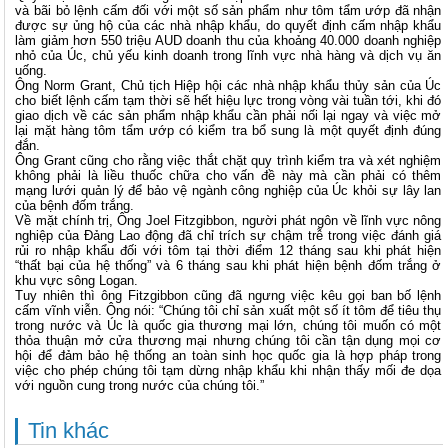
và bãi bỏ lệnh cấm đối với một số sản phẩm như tôm tẩm ướp đã nhận
được sự ủng hộ của các nhà nhập khẩu, do quyết định cấm nhập khẩu
làm giảm hơn 550 triệu AUD doanh thu của khoảng 40.000 doanh nghiệp
nhỏ của Úc, chủ yếu kinh doanh trong lĩnh vực nhà hàng và dịch vụ ăn
uống.
Ông Norm Grant, Chủ tịch Hiệp hội các nhà nhập khẩu thủy sản của Úc
cho biết lệnh cấm tạm thời sẽ hết hiệu lực trong vòng vài tuần tới, khi đó
giao dịch về các sản phẩm nhập khẩu cần phải nối lại ngay và việc mở
lại mặt hàng tôm tẩm ướp có kiểm tra bổ sung là một quyết định đúng
đắn.
Ông Grant cũng cho rằng việc thắt chặt quy trình kiểm tra và xét nghiệm
không phải là liều thuốc chữa cho vấn đề này mà cần phải có thêm
mạng lưới quản lý để bảo vệ ngành công nghiệp của Úc khỏi sự lây lan
của bệnh đốm trắng.
Về mặt chính trị, Ông Joel Fitzgibbon, người phát ngôn về lĩnh vực nông
nghiệp của Đảng Lao động đã chỉ trích sự chậm trễ trong việc đánh giá
rủi ro nhập khẩu đối với tôm tại thời điểm 12 tháng sau khi phát hiện
“thất bại của hệ thống” và 6 tháng sau khi phát hiện bệnh đốm trắng ở
khu vực sông Logan.
Tuy nhiên thì ông Fitzgibbon cũng đã ngưng việc kêu gọi ban bố lệnh
cấm vĩnh viễn. Ông nói: “Chúng tôi chỉ sản xuất một số ít tôm để tiêu thụ
trong nước và Úc là quốc gia thương mại lớn, chúng tôi muốn có một
thỏa thuận mở cửa thương mại nhưng chúng tôi cần tận dụng mọi cơ
hội để đảm bảo hệ thống an toàn sinh học quốc gia là hợp pháp trong
việc cho phép chúng tôi tạm dừng nhập khẩu khi nhận thấy mối đe dọa
với nguồn cung trong nước của chúng tôi.”
Tin khác