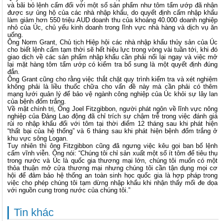
và bãi bỏ lệnh cấm đối với một số sản phẩm như tôm tẩm ướp đã nhận
được sự ủng hộ của các nhà nhập khẩu, do quyết định cấm nhập khẩu
làm giảm hơn 550 triệu AUD doanh thu của khoảng 40.000 doanh nghiệp
nhỏ của Úc, chủ yếu kinh doanh trong lĩnh vực nhà hàng và dịch vụ ăn
uống.
Ông Norm Grant, Chủ tịch Hiệp hội các nhà nhập khẩu thủy sản của Úc
cho biết lệnh cấm tạm thời sẽ hết hiệu lực trong vòng vài tuần tới, khi đó
giao dịch về các sản phẩm nhập khẩu cần phải nối lại ngay và việc mở
lại mặt hàng tôm tẩm ướp có kiểm tra bổ sung là một quyết định đúng
đắn.
Ông Grant cũng cho rằng việc thắt chặt quy trình kiểm tra và xét nghiệm
không phải là liều thuốc chữa cho vấn đề này mà cần phải có thêm
mạng lưới quản lý để bảo vệ ngành công nghiệp của Úc khỏi sự lây lan
của bệnh đốm trắng.
Về mặt chính trị, Ông Joel Fitzgibbon, người phát ngôn về lĩnh vực nông
nghiệp của Đảng Lao động đã chỉ trích sự chậm trễ trong việc đánh giá
rủi ro nhập khẩu đối với tôm tại thời điểm 12 tháng sau khi phát hiện
“thất bại của hệ thống” và 6 tháng sau khi phát hiện bệnh đốm trắng ở
khu vực sông Logan.
Tuy nhiên thì ông Fitzgibbon cũng đã ngưng việc kêu gọi ban bố lệnh
cấm vĩnh viễn. Ông nói: “Chúng tôi chỉ sản xuất một số ít tôm để tiêu thụ
trong nước và Úc là quốc gia thương mại lớn, chúng tôi muốn có một
thỏa thuận mở cửa thương mại nhưng chúng tôi cần tận dụng mọi cơ
hội để đảm bảo hệ thống an toàn sinh học quốc gia là hợp pháp trong
việc cho phép chúng tôi tạm dừng nhập khẩu khi nhận thấy mối đe dọa
với nguồn cung trong nước của chúng tôi.”
Tin khác