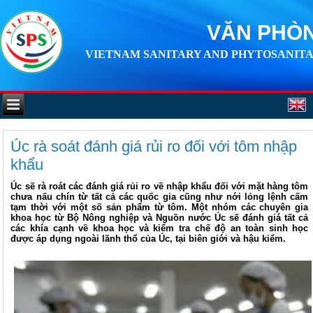
VĂN PHÒN
VIETNAM SANITARY AND PHYTOSANITA
Úc rà soát đánh giá rủi ro đối với tôm nhập
khẩu
Úc sẽ rà roát các đánh giá rủi ro về nhập khẩu đối với mặt hàng tôm
chưa nấu chín từ tất cả các quốc gia cũng như nới lỏng lệnh cấm
tạm thời với một số sản phẩm từ tôm. Một nhóm các chuyên gia
khoa học từ Bộ Nông nghiệp và Nguồn nước Úc sẽ đánh giá tất cả
các khía cạnh về khoa học và kiểm tra chế độ an toàn sinh học
được áp dụng ngoài lãnh thổ của Úc, tại biên giới và hậu kiểm.