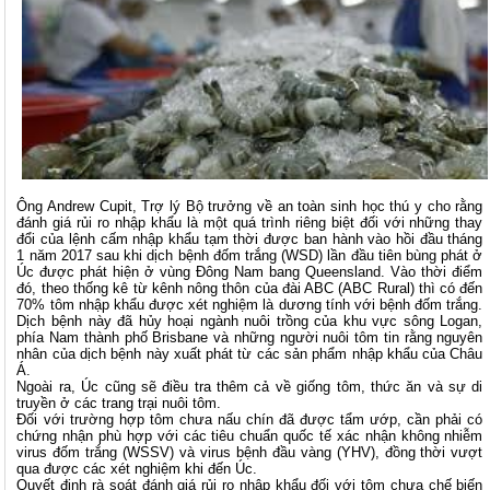
Ông Andrew Cupit, Trợ lý Bộ trưởng về an toàn sinh học thú y cho rằng
đánh giá rủi ro nhập khẩu là một quá trình riêng biệt đối với những thay
đổi của lệnh cấm nhập khẩu tạm thời được ban hành vào hồi đầu tháng
1 năm 2017 sau khi dịch bệnh đốm trắng (WSD) lần đầu tiên bùng phát ở
Úc được phát hiện ở vùng Đông Nam bang Queensland. Vào thời điểm
đó, theo thống kê từ kênh nông thôn của đài ABC (ABC Rural) thì có đến
70% tôm nhập khẩu được xét nghiệm là dương tính với bệnh đốm trắng.
Dịch bệnh này đã hủy hoại ngành nuôi trồng của khu vực sông Logan,
phía Nam thành phố Brisbane và những người nuôi tôm tin rằng nguyên
nhân của dịch bệnh này xuất phát từ các sản phẩm nhập khẩu của Châu
Á.
Ngoài ra, Úc cũng sẽ điều tra thêm cả về giống tôm, thức ăn và sự di
truyền ở các trang trại nuôi tôm.
Đối với trường hợp tôm chưa nấu chín đã được tẩm ướp, cần phải có
chứng nhận phù hợp với các tiêu chuẩn quốc tế xác nhận không nhiễm
virus đốm trắng (WSSV) và virus bệnh đầu vàng (YHV), đồng thời vượt
qua được các xét nghiệm khi đến Úc.
Quyết định rà soát đánh giá rủi ro nhập khẩu đối với tôm chưa chế biến