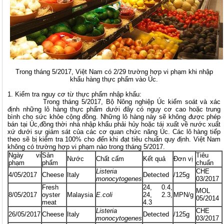
Trong tháng 5/2017, Việt Nam có 2/29 trường hợp vi phạm khi nhập
khẩu hàng thực phẩm vào Úc.
1. Kiểm tra nguy cơ từ thực phẩm nhập khẩu:
Trong tháng 5/2017, Bộ Nông nghiệp Úc kiểm soát và xác
định những lô hàng thực phẩm dưới đây có nguy cơ cao hoặc trung
bình cho sức khỏe cộng đồng. Những lô hàng này sẽ không được phép
bán tại Úc,đồng thời nhà nhập khẩu phải hủy hoặc tái xuất về nước xuất
xứ dưới sự giám sát của các cơ quan chức năng Úc. Các lô hàng tiếp
theo sẽ bị kiểm tra 100% cho đến khi đạt tiêu chuẩn quy định. Việt Nam
không có trường hợp vi phạm nào trong tháng 5/2017.
Ngày vi
Sản
Tiêu
Nước
Chất cấm
Kết quả
Đơn vị
phạm
phẩm​
chuẩn
Listeria
CHE
4/05/2017
Cheese
Italy
Detected
/125g
monocytogenes
03/2017
Fresh
24, 0.4,
MOL
8/05/2017
oyster
Malaysia
E.coli
24, 2.3,
MPN/g
05/2014
meat
4.3
Listeria
CHE
26/05/2017
Cheese
Italy
Detected
/125g
monocytogenes
03/2017