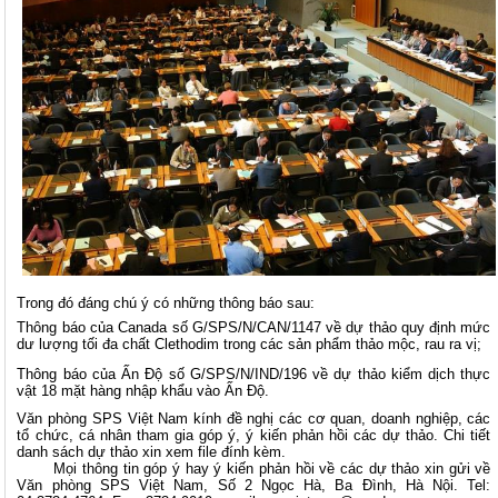
Trong đó đáng chú ý có những thông báo sau:
Thông báo của Canada số G/SPS/N/CAN/1147 về dự thảo quy định mức
dư lượng tối đa chất Clethodim trong các sản phẩm thảo mộc, rau ra vị;
Thông báo của Ấn Độ số G/SPS/N/IND/196 về dự thảo kiểm dịch thực
vật 18 mặt hàng nhập khẩu vào Ấn Độ.
Văn phòng SPS Việt Nam kính đề nghị các cơ quan, doanh nghiệp, các
tổ chức, cá nhân tham gia góp ý, ý kiến phản hồi các dự thảo. Chi tiết
danh sách dự thảo xin xem file đính kèm.
Mọi thông tin góp ý hay ý kiến phản hồi về các dự thảo xin gửi về
Văn phòng SPS Việt Nam, Số 2 Ngọc Hà, Ba Đình, Hà Nội. Tel: