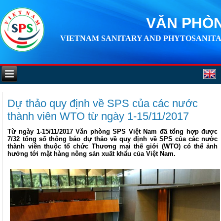
VĂN PHÒN
VIETNAM SANITARY AND PHYTOSANITA
Dự thảo quy định về SPS của các nước
thành viên WTO từ ngày 1-15/11/2017
Từ ngày 1-15/11/2017 Văn phòng SPS Việt Nam đã tổng hợp được
7/32 tổng số thông báo dự thảo về quy định về SPS của các nước
thành viên thuộc tổ chức Thương mại thế giới (WTO) có thể ảnh
hưởng tới mặt hàng nông sản xuất khẩu của Việt Nam.