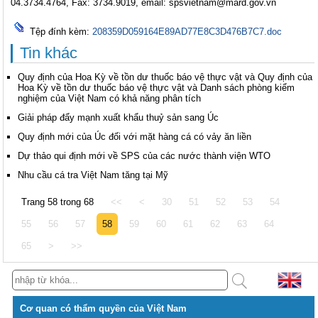
04.3734.4764, Fax: 3734.9019, email:
spsvietnam@mard.gov.vn
Tệp đính kèm:
208359D059164E89AD77E8C3D476B7C7.doc
Tin khác
Quy định của Hoa Kỳ về tồn dư thuốc báo vệ thực vật và Quy định của
Hoa Kỳ về tồn dư thuốc báo vệ thực vật và Danh sách phòng kiểm
nghiệm của Việt Nam có khả năng phân tích
Giải pháp đẩy mạnh xuất khẩu thuỷ sản sang Úc
Quy định mới của Úc đối với mặt hàng cá có vảy ăn liền
Dự thảo qui định mới về SPS của các nước thành viện WTO
Nhu cầu cá tra Việt Nam tăng tại Mỹ
Trang 58 trong 68
<<
<
30
51
52
53
54
55
56
57
58
59
60
61
62
63
64
65
>
>>
Cơ quan có thẩm quyền của Việt Nam