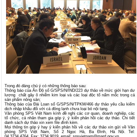
Trong đó đáng chú ý có những thông báo sau:
Thông báo của Ấn Độ số G/SPS/N/IND/223 dự thảo về mức giới hạn dư
lượng chất gây ô nhiễm kim loại và các loại độc tố nấm mốc trong cá
sản phẩm nông sản;
Thông báo của Đài Loan số G/SPS/N/TPKM/466 dự thảo yêu cầu kiểm
dịch nhập khẩu đối với cá đông lạnh chưa loại bỏ nội tạng.
Văn phòng SPS Việt Nam kính đề nghị các cơ quan, doanh nghiệp, các
tổ chức, cá nhân tham gia góp ý, ý kiến phản hồi các dự thảo. Chi tiết
danh sách dự thảo xin xem file đính kèm.
Mọi thông tin góp ý hay ý kiến phản hồi về các dự thảo xin gửi về Văn
phòng SPS Việt Nam, Số 2 Ngọc Hà, Ba Đình, Hà Nội. Tel:
04.3734.4764, Fax: 3734.9019, email:
spsvietnam@mard.gov.vn