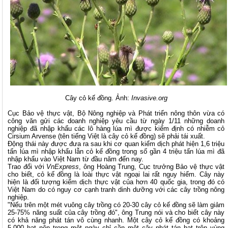
Cây cỏ kế đồng. Ảnh:
Invasive.org
Cục Bảo vệ thực vật, Bộ Nông nghiệp và Phát triển nông thôn vừa có
công văn gửi các doanh nghiệp yêu cầu từ ngày 1/11 những doanh
nghiệp đã nhập khẩu các lô hàng lúa mì được kiểm định có nhiễm cỏ
Cirsium Arvense (tên tiếng Việt là cây cỏ kế đồng) sẽ phải tái xuất.
Động thái này được đưa ra sau khi cơ quan kiểm dịch phát hiện 1,6 triệu
tấn lúa mì nhập khẩu lẫn cỏ kế đồng trong số gần 4 triệu tấn lúa mì đã
nhập khẩu vào Việt Nam từ đầu năm đến nay.
Trao đổi với
VnExpress
, ông Hoàng Trung, Cục trưởng Bảo vệ thực vật
cho biết, cỏ kế đồng là loài thực vật ngoại lai rất nguy hiểm. Cây này
hiện là đối tượng kiểm dịch thực vật của hơn 40 quốc gia, trong đó có
Việt Nam do có nguy cơ cạnh tranh dinh dưỡng với các cây trồng nông
nghiệp.
"Nếu trên một mét vuông cây trồng có 20-30 cây cỏ kế đồng sẽ làm giảm
25-75% năng suất của cây trồng đó", ông Trung nói và cho biết cây này
có khả năng phát tán vô cùng nhanh. Một cây cỏ kế đồng có khoảng
5.000 hạt nên trong một ngày chỉ cần một cây phát tán hạt trên vùng