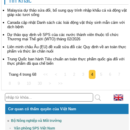
Tin khác
Malaysia dự thảo sửa đổi, bổ sung quy trình nhập khẩu cá và động vật
giáp xác tươi sống
Canada cập nhật Danh sách các loài động vật thủy sinh mẫn cảm với
dịch bệnh
Dự thảo quy định về SPS của các nước thành viên thuộc tổ chức
Thương mại Thế giới (WTO) tháng 02/2026
Liên minh châu Âu (EU) đề xuất sửa đổi các Quy định về an toàn thực
phẩm và thức ăn chăn nuôi
Trung Quốc ban hành Tiêu chuẩn an toàn thực phẩm quốc gia đối với
thực phẩm đã qua chế biến
Trang 4 trong 68
<<
<
1
2
3
4
5
6
7
8
9
10
30
>
>>
Cơ quan có thẩm quyền của Việt Nam
Bộ Nông nghiệp và Môi trường
Văn phòng SPS Việt Nam