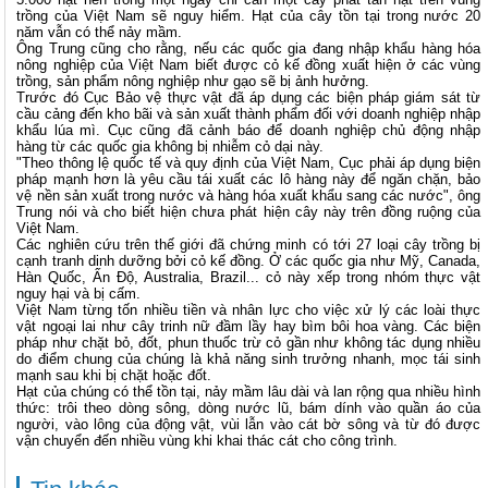
trồng của Việt Nam sẽ nguy hiểm. Hạt của cây tồn tại trong nước 20
năm vẫn có thể nảy mầm.
Ông Trung cũng cho rằng, nếu các quốc gia đang nhập khẩu hàng hóa
nông nghiệp của Việt Nam biết được cỏ kế đồng xuất hiện ở các vùng
trồng, sản phẩm nông nghiệp như gạo sẽ bị ảnh hưởng.
Trước đó Cục Bảo vệ thực vật đã áp dụng các biện pháp giám sát từ
cầu cảng đến kho bãi và sản xuất thành phẩm đối với doanh nghiệp nhập
khẩu lúa mì. Cục cũng đã cảnh báo để doanh nghiệp chủ động nhập
hàng từ các quốc gia không bị nhiễm cỏ dại này.
"Theo thông lệ quốc tế và quy định của Việt Nam, Cục phải áp dụng biện
pháp mạnh hơn là yêu cầu tái xuất các lô hàng này để ngăn chặn, bảo
vệ nền sản xuất trong nước và hàng hóa xuất khẩu sang các nước", ông
Trung nói và cho biết hiện chưa phát hiện cây này trên đồng ruộng của
Việt Nam.
Các nghiên cứu trên thế giới đã chứng minh có tới 27 loại cây trồng bị
cạnh tranh dinh dưỡng bởi cỏ kế đồng. Ở các quốc gia như Mỹ, Canada,
Hàn Quốc, Ấn Độ, Australia, Brazil... cỏ này xếp trong nhóm thực vật
nguy hại và bị cấm.
Việt Nam từng tốn nhiều tiền và nhân lực cho việc xử lý các loài thực
vật ngoại lai như cây trinh nữ đầm lầy hay bìm bôi hoa vàng. Các biện
pháp như chặt bỏ, đốt, phun thuốc trừ cỏ gần như không tác dụng nhiều
do điểm chung của chúng là khả năng sinh trưởng nhanh, mọc tái sinh
mạnh sau khi bị chặt hoặc đốt.
Hạt của chúng có thể tồn tại, nảy mầm lâu dài và lan rộng qua nhiều hình
thức: trôi theo dòng sông, dòng nước lũ, bám dính vào quần áo của
người, vào lông của động vật, vùi lẫn vào cát bờ sông và từ đó được
vận chuyển đến nhiều vùng khi khai thác cát cho công trình.