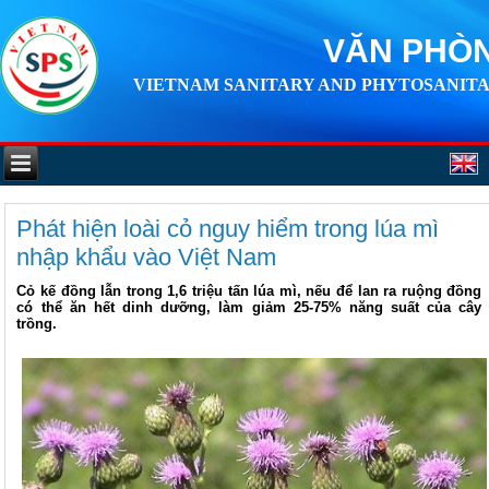
VĂN PHÒN
VIETNAM SANITARY AND PHYTOSANITA
Phát hiện loài cỏ nguy hiểm trong lúa mì
nhập khẩu vào Việt Nam
Cỏ kế đồng lẫn trong 1,6 triệu tấn lúa mì, nếu để lan ra ruộng đồng
có thể ăn hết dinh dưỡng, làm giảm 25-75% năng suất của cây
trồng.