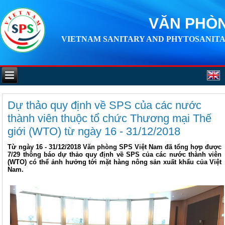
VĂN PHÒN
VIETNAM SANITARY AND PHYTOSANITA
Dự thảo quy định về SPS của các nước
thành viên thuộc tổ chức Thương mại Thế
giới (WTO) từ ngày 16 - 31/12/2018
Từ ngày 16 - 31/12/2018 Văn phòng SPS Việt Nam đã tổng hợp được
7/29 thông báo dự thảo quy định về SPS của các nước thành viên
(WTO) có thể ảnh hưởng tới mặt hàng nông sản xuất khẩu của Việt
Nam.