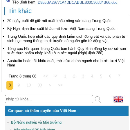
Tệp đính kèm:
D955BA29771A4DBCABBE800C96334B66.doc
Tin khác
20 ngày cuối để giữ mã xuất khẩu nông sản sang Trung Quốc
Ký Nghị định thư xuất khẩu mít tươi Việt Nam sang Trung Quốc.
Trung Quốc hợp nhất các quy định kiểm dịch động vật và các phân tử
sinh học mang thông tin di truyền có nguồn gốc từ động vật
Tổng cục Hải quan Trung Quốc ban hành Quy định đăng ký cơ sở sản
xuất thực phẩm nhập khẩu ở nước ngoài (Nghị định 280)
Australia hoàn tất khâu cuối, mở cửa chính ngạch cho bưởi tươi Việt
Nam
Trang 8 trong 68
<<
<
1
2
3
4
5
6
7
8
9
10
30
>
>>
Cơ quan có thẩm quyền của Việt Nam
Bộ Nông nghiệp và Môi trường