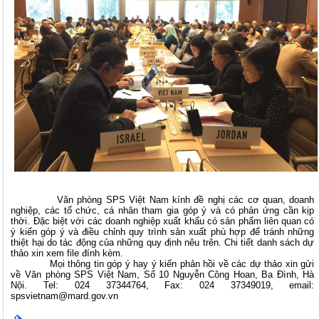
Văn phòng SPS Việt Nam kính đề nghị các cơ quan, doanh
nghiệp, các tổ chức, cá nhân tham gia góp ý và có phản ứng cần kịp
thời. Đặc biệt với các doanh nghiệp xuất khẩu có sản phẩm liên quan có
ý kiến góp ý và điều chỉnh quy trình sản xuất phù hợp để tránh những
thiệt hại do tác động của những quy định nêu trên. Chi tiết danh sách dự
thảo xin xem file đính kèm.
Mọi thông tin góp ý hay ý kiến phản hồi về các dự thảo xin gửi
về Văn phòng SPS Việt Nam, Số 10 Nguyễn Công Hoan, Ba Đình, Hà
Nội. Tel: 024 37344764, Fax: 024 37349019, email:
spsvietnam@mard.gov.vn