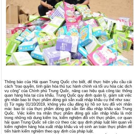
Thông báo của Hải quan Trung Quốc cho biết, để thực hiện yêu cầu cải
cách “trao quyền, tinh giản hóa thủ tục hành chính và tối ưu hóa các dịch
vụ công” của Chính phủ Trung Quốc, nâng cao hiệu quả công tác thông
quan hàng hóa tại cửa khẩu, Trung Quốc quy định quản lý, giám sát việc
ghi nhãn bao bì thực phẩm đóng gói sẵn xuất nhập khẩu cụ thể như sau:
(i) Từ ngày 01/10/2019, không yêu cầu đăng ký hồ sơ lưu đối với nhãn
mác bao bì của thực phẩm đóng gói sẵn lần đầu nhập khẩu vào Trung
Quốc. Việc kiểm tra nhãn thực phẩm đóng gói sẵn nhập khẩu là một
trong những nội dung kiểm tra, kiểm nghiệm đối với thực phẩm, cơ quan
hải quan Trung Quốc sẽ căn cứ theo các quy định pháp luật liên quan về
kiểm nghiệm hàng hóa xuất nhập khẩu và vệ sinh an toàn thực phẩm để
tiến hành kiểm nghiệm theo quy định của pháp luật.