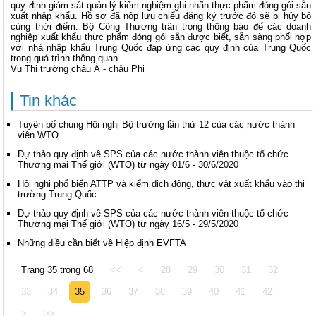
quy định giám sát quản lý kiểm nghiệm ghi nhãn thực phẩm đóng gói sẵn
xuất nhập khẩu. Hồ sơ đã nộp lưu chiểu đăng ký trước đó sẽ bị hủy bỏ
cùng thời điểm. Bộ Công Thương trân trọng thông báo để các doanh
nghiệp xuất khẩu thực phẩm đóng gói sẵn được biết, sẵn sàng phối hợp
với nhà nhập khẩu Trung Quốc đáp ứng các quy định của Trung Quốc
trong quá trình thông quan.
Vụ Thị trường châu Á - châu Phi
Tin khác
Tuyên bố chung Hội nghị Bộ trưởng lần thứ 12 của các nước thành
viên WTO
Dự thảo quy định về SPS của các nước thành viên thuộc tổ chức
Thương mại Thế giới (WTO) từ ngày 01/6 - 30/6/2020
Hội nghị phổ biến ATTP và kiểm dịch động, thực vật xuất khẩu vào thị
trường Trung Quốc
Dự thảo quy định về SPS của các nước thành viên thuộc tổ chức
Thương mại Thế giới (WTO) từ ngày 16/5 - 29/5/2020
Những điều cần biết về Hiệp định EVFTA
Trang 35 trong 68
<<
<
28
29
30
31
32
33
34
35
36
37
38
39
40
41
42
>
>>