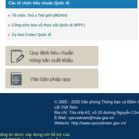
Các tổ chức tiêu chuẩn Quốc tế
Tổ chức Thú y Thế giới (WOAH)
Công ước bảo vệ thực vật Quốc tế (IPPC)
Ủy ban Codex Quốc tế
© 2005 - 2026 Văn phòng Thông báo và Điểm hỏ
vật Việt Nam
Địa chỉ: Tòa nhà A3, số 10 đường Nguyễn Côn
E-Mail: spsvietnam@mae.gov.vn
Website: http://www.spsvietnam.gov.vn/
hông tin được xây dựng với hỗ trợ của