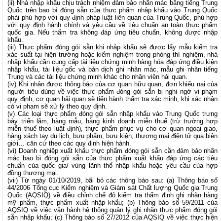
(ii) Nhà nhập khẩu chịu trách nhiệm đảm bảo nhãn mác bằng tiếng Trung
Quốc trên bao bì đóng sẵn của thực phẩm nhập khẩu vào Trung Quốc
phải phù hợp với quy định pháp luật liên quan của Trung Quốc, phù hợp
với quy định hành chính và yêu cầu về tiêu chuẩn an toàn thực phẩm
quốc gia. Nếu thẩm tra không đáp ứng tiêu chuẩn, không được nhập
khẩu.
(iii) Thực phẩm đóng gói sẵn khi nhập khẩu sẽ được lấy mẫu kiểm tra
xác suất tại hiện trường hoặc kiểm nghiệm trong phòng thí nghiệm, nhà
nhập khẩu cần cung cấp tài liệu chứng minh hàng hóa đáp ứng điều kiện
nhập khẩu, tài liệu gốc và bản dịch ghi nhãn mác, mẫu ghi nhãn tiếng
Trung và các tài liệu chứng minh khác cho nhân viên hải quan.
(iv) Khi nhận được thông báo của cơ quan hữu quan, đơn khiếu nại của
người tiêu dùng về việc thực phẩm đóng gói sẵn bị nghi ngờ vi phạm
quy định, cơ quan hải quan sẽ tiến hành thẩm tra xác minh, khi xác nhận
có vi phạm sẽ xử lý theo quy định.
(v) Các loại thực phẩm đóng gói sẵn nhập khẩu vào Trung Quốc trưng
bày triển lãm, hàng mẫu, hàng kinh doanh miễn thuế (trừ trường hợp
miễn thuế theo luật định), thực phẩm phục vụ cho cơ quan ngoại giao,
hàng xách tay du lịch, bưu phẩm, bưu kiện, thương mại điện tử qua biên
giới… căn cứ theo các quy định hiện hành.
(vi) Doanh nghiệp xuất khẩu thực phẩm đóng gói sẵn cần đảm bảo nhãn
mác bao bì đóng gói sẵn của thực phẩm xuất khẩu đáp ứng các tiêu
chuẩn của quốc gia/ vùng lãnh thổ nhập khẩu hoặc yêu cầu của hợp
đồng thương mại.
(vii) Từ ngày 01/10/2019, bãi bỏ các thông báo sau: (a) Thông báo số
44/2006 Tổng cục Kiểm nghiệm và Giám sát Chất lượng Quốc gia Trung
Quốc (AQSIQ) về điều chỉnh chế độ kiểm tra thẩm định ghi nhãn hàng
mỹ phẩm, thực phẩm xuất nhập khẩu; (b) Thông báo số 59/2011 của
AQSIQ về việc vận hành hệ thống quản lý ghi nhãn thực phẩm đóng gói
sẵn nhập khẩu; (c) Thông báo số 27/2012 của AQSIQ về việc thực hiện