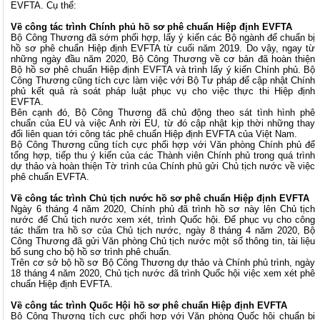
EVFTA. Cụ thể:
Về công tác trình Chính phủ hồ sơ phê chuẩn Hiệp định EVFTA
Bộ Công Thương đã sớm phối hợp, lấy ý kiến các Bộ ngành để chuẩn bị
hồ sơ phê chuẩn Hiệp định EVFTA từ cuối năm 2019. Do vậy, ngay từ
những ngày đầu năm 2020, Bộ Công Thương về cơ bản đã hoàn thiện
Bộ hồ sơ phê chuẩn Hiệp định EVFTA và trình lấy ý kiến Chính phủ. Bộ
Công Thương cũng tích cực làm việc với Bộ Tư pháp để cập nhật Chính
phủ kết quả rà soát pháp luật phục vụ cho việc thực thi Hiệp định
EVFTA.
Bên cạnh đó, Bộ Công Thương đã chủ động theo sát tình hình phê
chuẩn của EU và việc Anh rời EU, từ đó cập nhật kịp thời những thay
đổi liên quan tới công tác phê chuẩn Hiệp định EVFTA của Việt Nam.
Bộ Công Thương cũng tích cực phối hợp với Văn phòng Chính phủ để
tổng hợp, tiếp thu ý kiến của các Thành viên Chính phủ trong quá trình
dự thảo và hoàn thiện Tờ trình của Chính phủ gửi Chủ tịch nước về việc
phê chuẩn EVFTA.
Về công tác trình Chủ tịch nước hồ sơ phê chuẩn Hiệp định EVFTA
Ngày 6 tháng 4 năm 2020, Chính phủ đã trình hồ sơ này lên Chủ tịch
nước để Chủ tịch nước xem xét, trình Quốc hội. Để phục vụ cho công
tác thẩm tra hồ sơ của Chủ tịch nước, ngày 8 tháng 4 năm 2020, Bộ
Công Thương đã gửi Văn phòng Chủ tịch nước một số thông tin, tài liệu
bổ sung cho bộ hồ sơ trình phê chuẩn.
Trên cơ sở bộ hồ sơ Bộ Công Thương dự thảo và Chính phủ trình, ngày
18 tháng 4 năm 2020, Chủ tịch nước đã trình Quốc hội việc xem xét phê
chuẩn Hiệp định EVFTA.
Về công tác trình Quốc Hội hồ sơ phê chuẩn Hiệp định EVFTA
Bộ Công Thương tích cực phối hợp với Văn phòng Quốc hội chuẩn bị