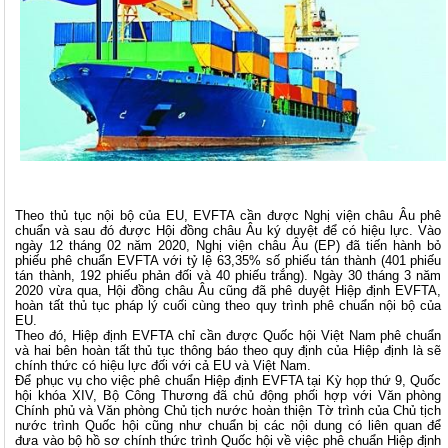
Theo thủ tục nội bộ của EU, EVFTA cần được Nghị viện châu Âu phê
chuẩn và sau đó được Hội đồng châu Âu ký duyệt để có hiệu lực. Vào
ngày 12 tháng 02 năm 2020, Nghị viện châu Âu (EP) đã tiến hành bỏ
phiếu phê chuẩn EVFTA với tỷ lệ 63,35% số phiếu tán thành (401 phiếu
tán thành, 192 phiếu phản đối và 40 phiếu trắng). Ngày 30 tháng 3 năm
2020 vừa qua, Hội đồng châu Âu cũng đã phê duyệt Hiệp định EVFTA,
hoàn tất thủ tục pháp lý cuối cùng theo quy trình phê chuẩn nội bộ của
EU.
Theo đó, Hiệp định EVFTA chỉ cần được Quốc hội Việt Nam phê chuẩn
và hai bên hoàn tất thủ tục thông báo theo quy định của Hiệp định là sẽ
chính thức có hiệu lực đối với cả EU và Việt Nam.
Để phục vụ cho việc phê chuẩn Hiệp định EVFTA tại Kỳ họp thứ 9, Quốc
hội khóa XIV, Bộ Công Thương đã chủ động phối hợp với Văn phòng
Chính phủ và Văn phòng Chủ tịch nước hoàn thiện Tờ trình của Chủ tịch
nước trình Quốc hội cũng như chuẩn bị các nội dung có liên quan để
đưa vào bộ hồ sơ chính thức trình Quốc hội về việc phê chuẩn Hiệp định