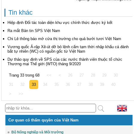
Tin khác
Hiệp định Đối tác toàn diện khu vực chính thức được ký kết
Ra mắt Bản tin SPS Việt Nam
Chi Lê thông báo mở cửa thị trường cho quả bưởi tươi Việt Nam
Vương quốc Ả-rập Xê-út dỡ bỏ lệnh cấm tạm thời nhập khẩu cá đánh
bắt tự nhiên (WC) có nguồn gốc từ Việt Nam
Dự thảo quy định về SPS của các nước thành viên thuộc tổ chức
Thương mại Thế giới (WTO) tháng 9/2020
Trang 33 trong 68
<<
<
26
27
28
29
30
31
32
33
34
35
36
37
38
39
40
>
>>
Cơ quan có thẩm quyền của Việt Nam
Bộ Nông nghiệp và Môi trường