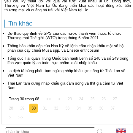
yêu cầu kỹ thuật đối với quả vải tươi xuất khẩu đi Úc. Đồng thời,
Thương vụ Việt Nam tại Úc đang triển khai các hoạt động xúc tiến
thương mại và quảng bá trái vải Việt Nam tại Úc.
Tin khác
Dự thảo quy định về SPS của các nước thành viên thuộc tổ chức
Thương mại Thế giới (WTO) trong tháng 5 năm 2021
Thông báo khẩn cấp của Hoa Kỳ về lệnh cấm nhập khẩu một số bộ
phận của cây chuối Musa spp. và Ensete entricosum
Tổng cục Hải quan Trung Quốc ban hành Lệnh số 248 và số 249 trong
lĩnh vực quản lý an toàn thực phẩm xuất nhập khẩu
Lo dịch tả bùng phát, tạm ngừng nhập khẩu lợn sống từ Thái Lan về
Việt Nam
Thái Lan tạm dừng nhập khẩu gia cầm sống và thịt gia cầm từ Việt
Nam
Trang 30 trong 68
<<
<
23
24
25
26
27
28
29
30
31
32
33
34
35
36
37
>
>>