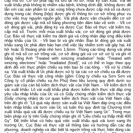
cấp mã số. Cơ sở phải lập và lưu lại hồ sơ, nhật ký sản xuất. Vải để
xuất khẩu phải không bị nhiễm sâu bệnh, không dính đất, không được để
lẫn với các sản phẩm từ các vùng trồng chưa được cấp mã số và được
đựng trong các thùng (hộp) được ghi rõ thông tin cơ sở trồng phục vụ
cho việc truy nguyên nguồn gốc. Vải phải được vận chuyển đến cơ sở
đóng gói được cấp mã số bằng phương tiện đảm bảo vệ sinh. - Về cơ
sở đóng gói vải, phải đăng ký và được Cục Bảo vệ thực vật kiểm tra,
cấp mã số. Trước mỗi mùa xuất khẩu vải, cơ sở đóng gói phải được
Cục Bảo vệ thực vật kiểm tra đánh giá và công nhận đáp ứng điều kiện
nhập khẩu của Úc. - Về bao bì và ghi nhãn: Bao bì đóng gói vải xuất
khẩu sang Úc phải đảm bảo hạn chế việc lây nhiễm sinh vật gây hại, kẽ
hở hoặc lỗ thoáng phải nhỏ hơn 1,6mm. Thùng các-tông đựng vải phải
ghi rõ mã số cơ sở trồng vải, cơ sở đóng gói và cơ sở xử lý và ghi rõ
bằng tiếng Anh “Treated with ionizing irradiation” hoặc “Treated with
ionizing electrons” hoặc “Irradiated (food)”, và có thể in logo theo quy
định đối với thực phẩm chiếu xạ trên bao bì các-tông. - Về xử lý chiếu
xạ: Vải xuất khẩu đi Úc phải được xử lý tại các cơ sở chiếu xạ đã được
Cục Bảo vệ thực vật công nhận (gồm Công ty chiếu xạ Sơn Sơn và
Công ty cổ phần chiếu xạ An Phú) theo liều lượng quy định dưới sự
giám sát của cán bộ kiểm dịch thực vật của Việt Nam. - Về kiểm dịch lô
vải xuất khẩu: Lô vải xuất khẩu phải được kiểm dịch thực vật đáp ứng
yêu cầu nhập khẩu của Úc và có Giấy chứng nhận kiểm dịch thực vật
(Giấy chứng nhận) do cơ quan kiểm dịch thực vật của Việt Nam cấp,
trên đó ghi rõ: “Lô quả này được sản xuất tại Việt Nam đáp ứng các điều
kiện nhập khẩu vải tươi vào Úc và tuân thủ quy định tại Chương trình
xuất khẩu quả vải đã được chiếu xạ từ Việt Nam sang Úc”. Trong mục
biện pháp xử lý trên Giấy chứng nhận ghi rõ “Liều chiếu xạ thấp nhất 400
Gy”. Để triển khai có hiệu quả việc xuất khẩu quả vải tươi sang thị
trường Úc, Cục Bảo vệ thực vật sẽ thông báo và hướng dẫn các địa
phương, doanh nghiệp và đặc biệt là người trồng vải thực hiện đúng các