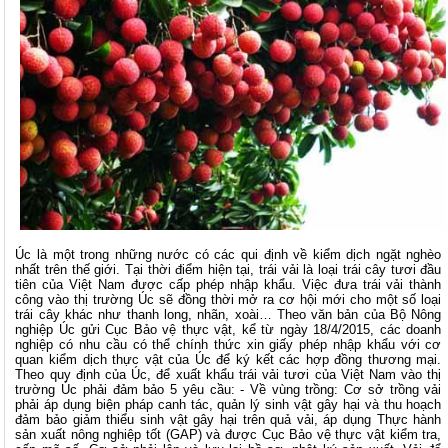
Úc là một trong những nước có các qui định về kiểm dịch ngặt nghèo
nhất trên thế giới. Tại thời điểm hiện tại, trái vải là loại trái cây tươi đầu
tiên của Việt Nam được cấp phép nhập khẩu. Việc đưa trái vải thành
công vào thị trường Úc sẽ đồng thời mở ra cơ hội mới cho một số loại
trái cây khác như thanh long, nhãn, xoài… Theo văn bản của Bộ Nông
nghiệp Úc gửi Cục Bảo vệ thực vật, kể từ ngày 18/4/2015, các doanh
nghiệp có nhu cầu có thể chính thức xin giấy phép nhập khẩu với cơ
quan kiểm dịch thực vật của Úc để ký kết các hợp đồng thương mại.
Theo quy định của Úc, để xuất khẩu trái vải tươi của Việt Nam vào thị
trường Úc phải đảm bảo 5 yêu cầu: - Về vùng trồng: Cơ sở trồng vải
phải áp dụng biện pháp canh tác, quản lý sinh vật gây hại và thu hoạch
đảm bảo giảm thiểu sinh vật gây hại trên quả vải, áp dụng Thực hành
sản xuất nông nghiệp tốt (GAP) và được Cục Bảo vệ thực vật kiểm tra,