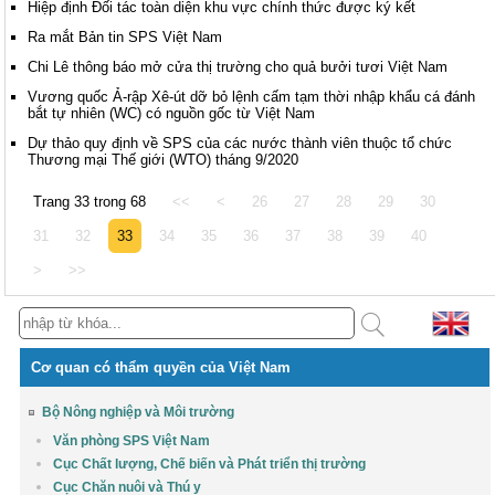
Hiệp định Đối tác toàn diện khu vực chính thức được ký kết
Ra mắt Bản tin SPS Việt Nam
Chi Lê thông báo mở cửa thị trường cho quả bưởi tươi Việt Nam
Vương quốc Ả-rập Xê-út dỡ bỏ lệnh cấm tạm thời nhập khẩu cá đánh
bắt tự nhiên (WC) có nguồn gốc từ Việt Nam
Dự thảo quy định về SPS của các nước thành viên thuộc tổ chức
Thương mại Thế giới (WTO) tháng 9/2020
Trang 33 trong 68
<<
<
26
27
28
29
30
31
32
33
34
35
36
37
38
39
40
>
>>
Cơ quan có thẩm quyền của Việt Nam
Bộ Nông nghiệp và Môi trường
Văn phòng SPS Việt Nam
Cục Chất lượng, Chế biến và Phát triển thị trường
Cục Chăn nuôi và Thú y