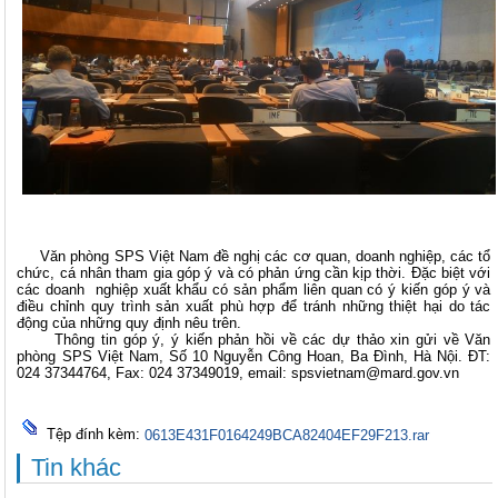
Văn phòng SPS Việt Nam đề nghị các cơ quan, doanh nghiệp, các tổ
chức, cá nhân tham gia góp ý và có phản ứng cần kịp thời. Đặc biệt với
các doanh nghiệp xuất khẩu có sản phẩm liên quan có ý kiến góp ý và
điều chỉnh quy trình sản xuất phù hợp để tránh những thiệt hại do tác
động của những quy định nêu trên.
Thông tin góp ý, ý kiến phản hồi về các dự thảo xin gửi về Văn
phòng SPS Việt Nam, Số 10 Nguyễn Công Hoan, Ba Đình, Hà Nội. ĐT:
024 37344764, Fax: 024 37349019, email: spsvietnam@mard.gov.vn
Tệp đính kèm:
0613E431F0164249BCA82404EF29F213.rar
Tin khác