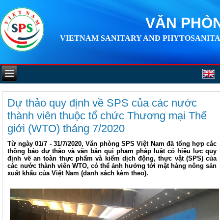
VĂN PHÒN
VIETNAM SANITARY AND PHYTOSANITA
Dự thảo quy định về SPS của các nước
thành viên thuộc tổ chức Thương mại Thế
giới (WTO) tháng 7/2020
Từ ngày 01/7 - 31/7/2020, Văn phòng SPS Việt Nam đã tổng hợp các
thông báo dự thảo và văn bản qui phạm pháp luật có hiệu lực quy
định về an toàn thực phẩm và kiểm dịch động, thực vật (SPS) của
các nước thành viên WTO, có thể ảnh hưởng tới mặt hàng nông sản
xuất khẩu của Việt Nam (danh sách kèm theo).