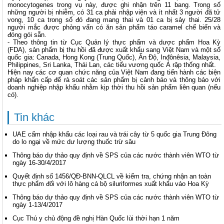
monocytogenes trong vụ này, được ghi nhận trên 11 bang. Trong số
những người bị nhiễm, có 31 ca phải nhập viện và ít nhất 3 người đã tử
vong, 10 ca trong số đó đang mang thai và 01 ca bị sảy thai. 25/28
người mắc được phỏng vấn có ăn sản phẩm táo caramel chế biến và
đóng gói sẵn.
- Theo thông tin từ Cục Quản lý thực phẩm và dược phẩm Hoa Kỳ
(FDA), sản phẩm bị thu hồi đã được xuất khẩu sang Việt Nam và một số
quốc gia: Canada, Hong Kong (Trung Quốc), Ấn Độ, Inđônêsia, Malaysia,
Philippines, Sri Lanka, Thái Lan, các tiểu vương quốc Ả rập thống nhất.
Hiện nay các cơ quan chức năng của Việt Nam đang tiến hành các biện
pháp khẩn cấp để rà soát các sản phẩm bị cảnh báo và thông báo với
doanh nghiệp nhập khẩu nhằm kịp thời thu hồi sản phẩm liên quan (nếu
có).
Tin khác
UAE cấm nhập khẩu các loại rau và trái cây từ 5 quốc gia Trung Đông
do lo ngại về mức dư lượng thuốc trừ sâu
Thông báo dự thảo quy định về SPS của các nước thành viên WTO từ
ngày 16-30/4/2017
Quyết định số 1456/QĐ-BNN-QLCL về kiểm tra, chứng nhận an toàn
thực phẩm đối với lô hàng cá bộ siluriformes xuất khẩu váo Hoa Kỳ
Thông báo dự thảo quy định về SPS của các nước thành viên WTO từ
ngày 1-13/4/2017
Cục Thú y chủ động đề nghị Hàn Quốc lùi thời hạn 1 năm