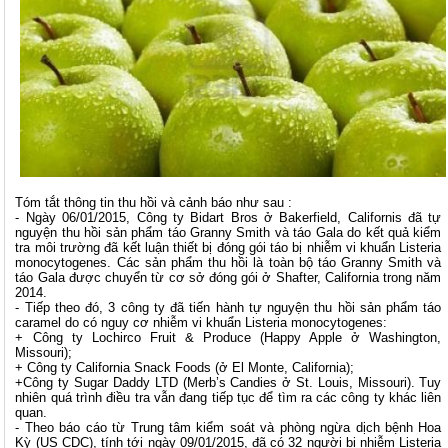
Tóm tắt thông tin thu hồi và cảnh báo như sau :
- Ngày 06/01/2015, Công ty Bidart Bros ở Bakerfield, Californis đã tự
nguyện thu hồi sản phẩm táo Granny Smith và táo Gala do kết quả kiểm
tra môi trường đã kết luận thiết bị đóng gói táo bị nhiễm vi khuẩn Listeria
monocytogenes. Các sản phẩm thu hồi là toàn bộ táo Granny Smith và
táo Gala được chuyển từ cơ sở đóng gói ở Shafter, California trong năm
2014.
- Tiếp theo đó, 3 công ty đã tiến hành tự nguyện thu hồi sản phẩm táo
caramel do có nguy cơ nhiễm vi khuẩn Listeria monocytogenes:
+ Công ty Lochirco Fruit & Produce (Happy Apple ở Washington,
Missouri);
+ Công ty California Snack Foods (ở El Monte, California);
+Công ty Sugar Daddy LTD (Merb’s Candies ở St. Louis, Missouri). Tuy
nhiên quá trình điều tra vẫn đang tiếp tục để tìm ra các công ty khác liên
quan.
- Theo báo cáo từ Trung tâm kiểm soát và phòng ngừa dịch bệnh Hoa
Kỳ (US CDC), tính tới ngày 09/01/2015, đã có 32 người bị nhiễm Listeria