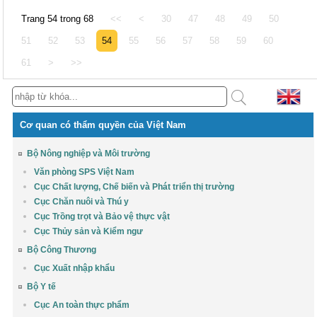
Trang 54 trong 68
<<
<
30
47
48
49
50
51
52
53
54
55
56
57
58
59
60
61
>
>>
Cơ quan có thẩm quyền của Việt Nam
Bộ Nông nghiệp và Môi trường
Văn phòng SPS Việt Nam
Cục Chất lượng, Chế biến và Phát triển thị trường
Cục Chăn nuôi và Thú y
Cục Trồng trọt và Bảo vệ thực vật
Cục Thủy sản và Kiểm ngư
Bộ Công Thương
Cục Xuất nhập khẩu
Bộ Y tế
Cục An toàn thực phẩm