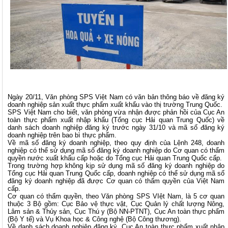
Ngày 20/11,
Văn phòng SPS Việt Nam
có văn bản thông báo về đăng ký
doanh nghiệp sản xuất thực phẩm xuất khẩu vào thị trường Trung Quốc.
SPS Việt Nam cho biết, văn phòng vừa nhận được phản hồi của Cục An
toàn thực phẩm xuất nhập khẩu (Tổng cục Hải quan Trung Quốc) về
danh sách doanh nghiệp đăng ký trước ngày 31/10 và mã số đăng ký
doanh nghiệp trên bao bì thực phẩm.
Về mã số đăng ký doanh nghiệp, theo quy định của Lệnh 248, doanh
nghiệp có thể sử dụng mã số đăng ký doanh nghiệp do Cơ quan có thẩm
quyền nước xuất khẩu cấp hoặc do Tổng cục Hải quan Trung Quốc cấp.
Trong trường hợp không kịp sử dụng mã số đăng ký doanh nghiệp do
Tổng cục Hải quan Trung Quốc cấp, doanh nghiệp có thể sử dụng mã số
đăng ký doanh nghiệp đã được Cơ quan có thẩm quyền của Việt Nam
cấp.
Cơ quan có thẩm quyền, theo Văn phòng SPS VIệt Nam, là 5 cơ quan
thuộc 3 Bộ gồm: Cục Bảo vệ thực vật, Cục Quản lý chất lượng Nông,
Lâm sản & Thủy sản, Cục Thú y (Bộ NN-PTNT), Cục An toàn thực phẩm
(Bộ Y tế) và Vụ Khoa học & Công nghệ (Bộ Công thương).
Về danh sách doanh nghiệp đăng ký, Cục An toàn thực phẩm xuất nhập