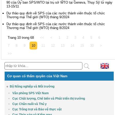
90 của Ủy ban SPS/WTO tại trụ sở WTO tại Geneva, Thụy Sỹ từ ngày
13-15/11
Dự thảo quy định về SPS của các nước thành viên thuộc tổ chức
Thương mại Thế giới (WTO) tháng 9/2024
Dự thảo quy định về SPS của các nước thành viên thuộc tổ chức
Thương mại Thế giới (WTO) tháng 8/2024
Trang 10 trong 68
<<
<
1
2
3
4
5
6
7
8
9
10
11
12
13
14
15
30
>
>>
Cơ quan có thẩm quyền của Việt Nam
Bộ Nông nghiệp và Môi trường
Văn phòng SPS Việt Nam
Cục Chất lượng, Chế biến và Phát triển thị trường
Cục Chăn nuôi và Thú y
Cục Trồng trọt và Bảo vệ thực vật
Cục Thủy sản và Kiểm ngư