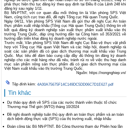
phải thực hiện thủ tục đăng ký theo quy định tại Điều 8 của Lệnh 248 khi
đăng ký sau ngày 1/11.
Bộ NN-PTNT, với cơ quan đầu mối thông tin là Văn phòng SPS Việt
Nam, cũng tích cực trao đổi, đề nghị Tổng cục Hải quan Trung Quốc.
Ngày 04/11, Văn phòng SPS Việt Nam đã gửi thư đề nghị Cục An toàn
thực phẩm xuất nhập khẩu (Tổng cục Hải quan Trung Quốc) thông tin về
kết quả đăng ký doanh nghiệp sản xuất thực phẩm xuất khẩu vào thị
trường Trung Quốc, đáp ứng hướng dẫn tại Công hàm số 353/2021 về
hướng dẫn triển khai đăng ký doanh nghiệp nước ngoài.
Trước mắt, Văn phòng SPS Việt Nam đề nghị Cục Bảo vệ thực vật phối
hợp với Tổng cục Hải quan Việt Nam và các hiệp hội, doanh nghiệp rà
soát các sản phẩm đã có giao dịch thương mại xuất khẩu vào Trung
Quốc. Mục tiêu để đảm bảo cung cấp đầy đủ thông tin đăng ký doanh
nghiệp cho các mặt hàng như đã nêu, tránh rủi ro về việc thu hẹp danh
mục sản phẩm nông sản thực phẩm đã có giao dịch thương mại của
Việt Nam xuất khẩu vào thị trường Trung Quốc.
Nguồn: https://nongnghiep.vn/
Tệp đính kèm:
4A00A75675F14C149DC5DD06C7D1E627.pdf
Tin khác
Dự thảo quy định về SPS của các nước thành viên thuộc tổ chức
Thương mại Thế giới (WTO) tháng 10/2024
Đề nghị doanh nghiệp tuân thủ quy định an toàn thực phẩm và an toàn
dịch bệnh động thực vật (SPS) của thị trường xuất, nhập khẩu
Đoàn công tác Bộ NN-PTNT, Bộ Công thương tham dự Phiên họp lần