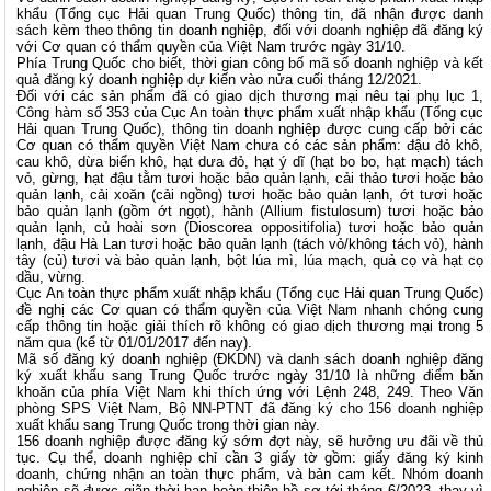
khẩu (Tổng cục Hải quan Trung Quốc) thông tin, đã nhận được danh
sách kèm theo thông tin doanh nghiệp, đối với doanh nghiệp đã đăng ký
với Cơ quan có thẩm quyền của Việt Nam trước ngày 31/10.
Phía Trung Quốc cho biết, thời gian công bố mã số doanh nghiệp và kết
quả đăng ký doanh nghiệp dự kiến vào nửa cuối tháng 12/2021.
Đối với các sản phẩm đã có giao dịch thương mại nêu tại phụ lục 1,
Công hàm số 353 của Cục An toàn thực phẩm xuất nhập khẩu (Tổng cục
Hải quan Trung Quốc), thông tin doanh nghiệp được cung cấp bởi các
Cơ quan có thẩm quyền Việt Nam chưa có các sản phẩm: đậu đỏ khô,
cau khô, dừa biển khô, hạt dưa đỏ, hạt ý dĩ (hạt bo bo, hạt mạch) tách
vỏ, gừng, hạt đậu tằm tươi hoặc bảo quản lạnh, cải thảo tươi hoặc bảo
quản lạnh, cải xoăn (cải ngồng) tươi hoặc bảo quản lạnh, ớt tươi hoặc
bảo quản lạnh (gồm ớt ngọt), hành (Allium fistulosum) tươi hoặc bảo
quản lạnh, củ hoài sơn (Dioscorea oppositifolia) tươi hoặc bảo quản
lạnh, đậu Hà Lan tươi hoặc bảo quản lạnh (tách vỏ/không tách vỏ), hành
tây (củ) tươi và bảo quản lạnh, bột lúa mì, lúa mạch, quả cọ và hạt cọ
dầu, vừng.
Cục An toàn thực phẩm xuất nhập khẩu (Tổng cục Hải quan Trung Quốc)
đề nghị các Cơ quan có thẩm quyền của Việt Nam nhanh chóng cung
cấp thông tin hoặc giải thích rõ không có giao dịch thương mại trong 5
năm qua (kể từ 01/01/2017 đến nay).
Mã số đăng ký doanh nghiệp (ĐKDN) và danh sách doanh nghiệp đăng
ký xuất khẩu sang Trung Quốc trước ngày 31/10 là những điểm băn
khoăn của phía Việt Nam khi thích ứng với Lệnh 248, 249. Theo Văn
phòng SPS Việt Nam,
Bộ NN-PTNT
đã đăng ký cho 156 doanh nghiệp
xuất khẩu sang Trung Quốc trong thời gian này.
156 doanh nghiệp được đăng ký sớm đợt này, sẽ hưởng ưu đãi về thủ
tục. Cụ thể, doanh nghiệp chỉ cần 3 giấy tờ gồm: giấy đăng ký kinh
doanh, chứng nhận an toàn thực phẩm, và bản cam kết. Nhóm doanh
nghiệp sẽ được giãn thời hạn hoàn thiện hồ sơ tới tháng 6/2023, thay vì