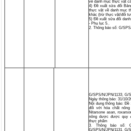
về danh mục thực vật cấ
4) Đề xuất sửa đổi Bản
thực vật về danh mục t
khác (trừ thực vật/đối t
5) Đề xuất sửa đổi danh
- Phụ lục 5..
2. Thông báo số: G/SPS
G/SPS/N/JPN/1133, G/
Ngày thông báo: 31/10/
Nội dung thông báo: Đề
đối với hóa chất nông
Nitarsone asan, roxarso
nông dược được quy đị
thực phẩm
3. Thông báo số: G/
G/SPS/N/JPN/1131, G/