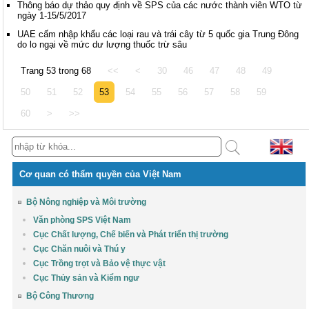
Thông báo dự thảo quy định về SPS của các nước thành viên WTO từ
ngày 1-15/5/2017
UAE cấm nhập khẩu các loại rau và trái cây từ 5 quốc gia Trung Đông
do lo ngại về mức dư lượng thuốc trừ sâu
Trang 53 trong 68
<<
<
30
46
47
48
49
50
51
52
53
54
55
56
57
58
59
60
>
>>
Cơ quan có thẩm quyền của Việt Nam
Bộ Nông nghiệp và Môi trường
Văn phòng SPS Việt Nam
Cục Chất lượng, Chế biến và Phát triển thị trường
Cục Chăn nuôi và Thú y
Cục Trồng trọt và Bảo vệ thực vật
Cục Thủy sản và Kiểm ngư
Bộ Công Thương