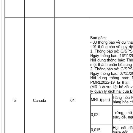
Bao gồm:
- 03 thông báo về dự thả
- 01 thông báo về quy đị
1. Thông báo số: G/SP
Ngày thông báo: 16/11/2
Nội dung thông báo: Th
một thành phần bổ sung
2. Thông báo số: G/SP
Ngày thông báo: 07/11/2
Nội dung thông báo: 
PMRL2022-19 là tham 
(MRL) được liệt kê đối 
lý quản lý dịch hại của
Hàng hóa N
MRL (ppm)
5
Canada
04
hàng hóa c
Trứng; mỡ,
0,02
súc, dê, ng
Hạt cải d
0,015
(sửa đổi)