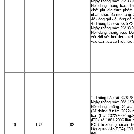
Ngày thông báo: 26/10/
Nội dung thông báo: T
chất phụ gia thực phẩm
nhận khác để mở rộng vi
để đóng gói đồ uống có 
4. Thông báo số: G/SPS
Ngày thông báo: 26/10/
Nội dung thông báo: D
vật đối với hạt tiêu tư
vào Canada có hiệu lực
1. Thông báo số: G/SPS
Ngày thông báo: 08/11/2
Nội dung: thông Đề xu
(24 tháng 8 năm 2022) 
ban (EU) 2022/2002 ngà
(EC) số 1881/2006 liên 
6
EU
02
PCB tương tự dioxin t
liên quan đến EEA) [OJ
64].