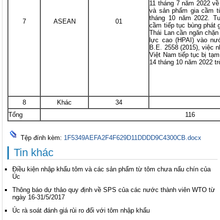
11 tháng 7 năm 2022 về
và sản phẩm gia cầm t
tháng 10 năm 2022. T
7
ASEAN
01
cầm tiếp tục bùng phát 
Thái Lan cần ngăn chặ
lực cao (HPAI) vào nư
B.E. 2558 (2015), việc 
Việt Nam tiếp tục bị tạ
14 tháng 10 năm 2022 tr
8
Khác
34
Tổng
116
Tệp đính kèm:
1F5349AEFA2F4F629D11DDDD9C4300CB.docx
Tin khác
Điều kiện nhập khẩu tôm và các sản phẩm từ tôm chưa nấu chín của
Úc
Thông báo dự thảo quy định về SPS của các nước thành viên WTO từ
ngày 16-31/5/2017
Úc rà soát đánh giá rủi ro đối với tôm nhập khẩu