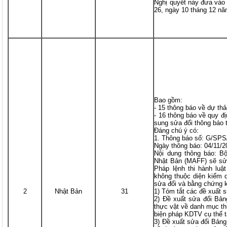
Nghị quyết này đưa vào 
26, ngày 10 tháng 12 
Bao gồm:
- 15 thông báo về dự thả
- 16 thông báo về quy đ
sung sửa đổi thông báo 
Đáng chú ý có:
1. Thông báo số: G/SP
Ngày thông báo: 04/11/2
Nội dung thông báo: B
Nhật Bản (MAFF) sẽ sửa
Pháp lệnh thi hành luậ
không thuộc diện kiểm 
sửa đổi và bằng chứng 
2
Nhật Bản
31
1) Tóm tắt các đề xuất s
2) Đề xuất sửa đổi Bản
thực vật về danh mục th
biện pháp KDTV cụ thể t
3) Đề xuất sửa đổi Bảng 