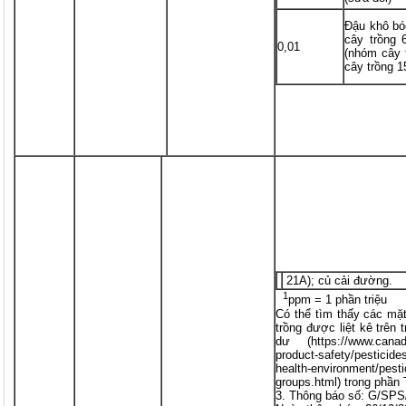
Đậu khô bó
cây trồng 
0,01
(nhóm cây 
cây trồng 1
21A); củ cải đường.
1
ppm = 1 phần triệu
Có thể tìm thấy các mặ
trồng được liệt kê trên
dư (
https://www.cana
product-safety/pesticide
health-environment/pest
groups.html
) trong phần
3. Thông báo số: G/SP