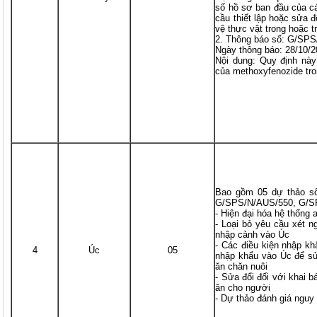
số hồ sơ ban đầu của cá
cầu thiết lập hoặc sửa 
vệ thực vật trong hoặc 
2. Thông báo số: G/SP
Ngày thông báo: 28/10/
Nội dung: Quy định này
của methoxyfenozide tro
Bao gồm 05 dự thảo s
G/SPS/N/AUS/550, G/SP
- Hiện đại hóa hệ thống 
- Loại bỏ yêu cầu xét 
nhập cảnh vào Úc
- Các điều kiện nhập k
4
Úc
05
nhập khẩu vào Úc để sử
ăn chăn nuôi
- Sửa đổi đối với khai
ăn cho người
- Dự thảo đánh giá nguy