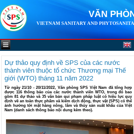
VĂN PHÒN
VIETNAM SANITARY AND PHYTOSANITA
Dự thảo quy định về SPS của các nước
thành viên thuộc tổ chức Thương mại Thế
giới (WTO) tháng 11 năm 2022
Từ ngày 21/10 - 20/11/2022, Văn phòng SPS Việt Nam đã tổng hợp
được 116 thông báo của các nước thành viên WTO, trong đó bao
gồm 81 dự thảo và 35 văn bản qui phạm pháp luật có hiệu lực quy
định về an toàn thực phẩm và kiểm dịch động, thực vật (SPS) có thể
ảnh hưởng tới mặt hàng nông, lâm và thủy sản xuất khẩu của Việt
Nam (danh sách thông báo nội dung kèm theo).