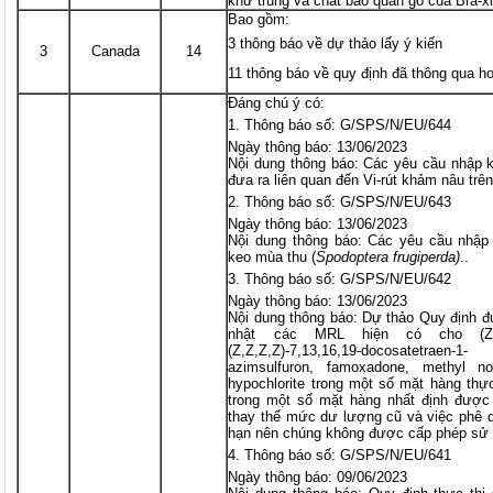
khử trùng và chất bảo quản gỗ của Bra-x
Bao gồm:
3 thông báo về dự thảo lấy ý kiến
3
Canada
14
11 thông báo về quy định đã thông qua h
Đáng chú ý có:
Thông báo số: G/SPS/N/EU/644
Ngày thông báo: 13/06/2023
Nội dung thông báo: Các yêu cầu nhập 
đưa ra liên quan đến Vi-rút khảm nâu tr
Thông báo số: G/SPS/N/EU/643
Ngày thông báo: 13/06/2023
Nội dung thông báo: Các yêu cầu nhập
keo mùa thu (
Spodoptera frugiperda)
..
Thông báo số: G/SPS/N/EU/642
Ngày thông báo: 13/06/2023
Nội dung thông báo: Dự thảo Quy định đ
nhật các MRL hiện có cho (Z)-13-
(Z,Z,Z,Z)-7,13,16,19-docosatetraen-
azimsulfuron, famoxadone, methyl no
hypochlorite trong một số mặt hàng th
trong một số mặt hàng nhất định được
thay thế mức dư lượng cũ và việc phê d
hạn nên chúng không được cấp phép sử 
Thông báo số: G/SPS/N/EU/641
Ngày thông báo: 09/06/2023