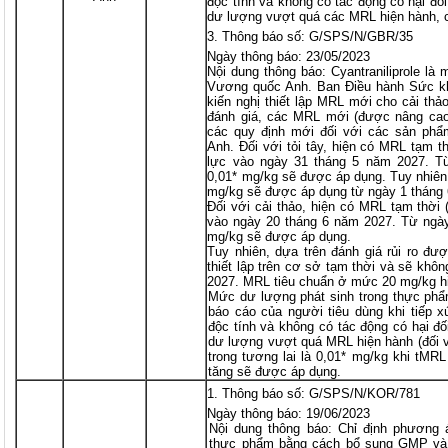
độc tính và không có tác động có hại đ
dư lượng vượt quá các MRL hiện hành, 
Thông báo số: G/SPS/N/GBR/35
Ngày thông báo: 23/05/2023
Nội dung thông báo: Cyantraniliprole là
Vương quốc Anh. Ban Điều hành Sức k
kiến nghị thiết lập MRL mới cho cải thảo
đánh giá, các MRL mới (được nâng cao
các quy định mới đối với các sản ph
Anh. Đối với tỏi tây, hiện có MRL tạm t
lực vào ngày 31 tháng 5 năm 2027. T
0,01* mg/kg sẽ được áp dụng. Tuy nhiên
mg/kg sẽ được áp dụng từ ngày 1 tháng
Đối với cải thảo, hiện có MRL tạm thời 
vào ngày 20 tháng 6 năm 2027. Từ ngà
mg/kg sẽ được áp dụng.
Tuy nhiên, dựa trên đánh giá rủi ro đ
thiết lập trên cơ sở tạm thời và sẽ khô
2027. MRL tiêu chuẩn ở mức 20 mg/kg h
Mức dư lượng phát sinh trong thực phẩ
báo cáo của người tiêu dùng khi tiếp x
độc tính và không có tác động có hại đ
dư lượng vượt quá MRL hiện hành (đối 
trong tương lai là 0,01* mg/kg khi tM
tăng sẽ được áp dụng.
Thông báo số: G/SPS/N/KOR/781
Ngày thông báo: 19/06/2023
Nội dung thông báo: Chỉ định phương á
thực phẩm bằng cách bổ sung GMP và