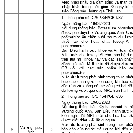
việc nhập khẩu gia cầm sống và thân th
nhập khẩu trong thời gian 90 ngày kể 
trên Công báo Hoàng gia Thái Lan.
Thông báo số: G/SPS/N/GBR/37
Ngày thông báo: 19/06/2023
Nội dung thông báo: Potassium phosphona
được phê duyệt ở Vương quốc Anh. Các 
phẩm/thức ăn chăn nuôi tạo ra dư lượ
thiết lập cho hoạt chất fosetyl-
phosphonates.
Ban Điều hành Sức khỏe và An toàn đã
MRL mới cho fosetyl-Al cho toàn bộ dư
trên lúa mì, khoai tây và các sản phẩ
đánh giá, các MRL mới đã được đưa ra
GB đối với các sản phẩm bảo vệ
phosphonates.
Mức dư lượng phát sinh trong thực phẩ
báo cáo của người tiêu dùng khi tiếp x
độc tính và không có tác động có hại đ
dư lượng vượt quá các MRL hiện hành, 
Thông báo số: G/SPS/N/GBR/36
Ngày thông báo: 19/06/2023
Nội dung thông báo: Cyflufenamid là m
Vương quốc Anh. Ban Điều hành sức k
kiến nghị đặt MRL mới cho hoa bia. S
được giới thiệu để đặt dung sai.
Mức dư lượng phát sinh trong thực phẩ
Vương quốc
báo cáo của người tiêu dùng khi tiếp x
9
3
Anh