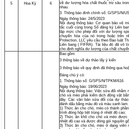
về dư lượng hóa chất thuốc trừ sâu tron
5
Hoa Kỳ
6
nhau.
Thông báo đính chính số: G/SPS/N/US
Ngày thông báo: 24/5/2023
Nội dung thông báo: Cơ quan bảo vệ m
tắc cuối cùng trong Sổ đăng ký Liên ba
lập mức cho phép đối với dư lượng spir
chuyển hóa của nó trong hoặc trên n
Protection, LLC yêu cầu theo Đạo luật
Liên bang ( FIFRA). Tài liệu đó đã vô t
cho định nghĩa dư lượng của chất chuyể
Bao gồm:
3 thông báo về dự thảo lấy ý kiến
3 thông báo về quy định đã thông qua ho
Đáng chú ý có:
Thông báo số: G/SPS/N/TPKM/616
Ngày thông báo: 19/06/2023
Nội dung thông báo: Việc sửa đổi nhằm 
chó và mèo phải kiểm dịch động vật bằn
đây. Các văn bản sửa đổi của dự thảo
đánh dấu bằng màu đỏ và màu xanh lam. 
1) Thức ăn cho chó, mèo có thành phần
trình đóng hộp tiệt trùng ở nhiệt độ cao;
2) Thức ăn khô cho chó và mèo được s
nhiệt độ cao và được đóng gói nguyên gố
3) Thức ăn cho chó, mèo ở dạng viên 