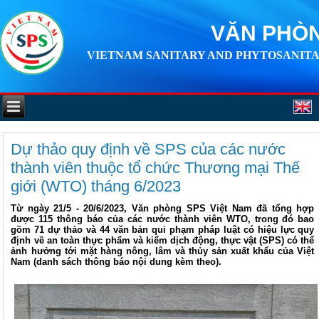
VĂN PHÒN
VIETNAM SANITARY AND PHYTOSANITA
Dự thảo quy định về SPS của các nước
thành viên thuộc tổ chức Thương mại Thế
giới (WTO) tháng 6/2023
Từ ngày 21/5 - 20/6/2023, Văn phòng SPS Việt Nam đã tổng hợp
được 115 thông báo của các nước thành viên WTO, trong đó bao
gồm 71 dự thảo và 44 văn bản qui phạm pháp luật có hiệu lực quy
định về an toàn thực phẩm và kiểm dịch động, thực vật (SPS) có thể
ảnh hưởng tới mặt hàng nông, lâm và thủy sản xuất khẩu của Việt
Nam (danh sách thông báo nội dung kèm theo).