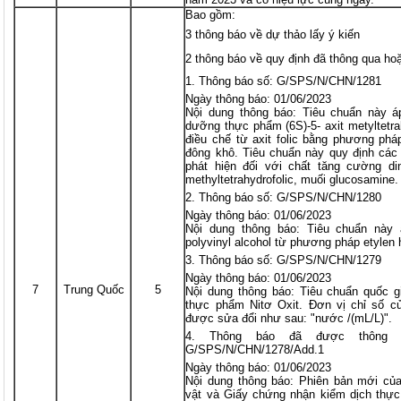
Bao gồm:
3 thông báo về dự thảo lấy ý kiến
2 thông báo về quy định đã thông qua ho
Thông báo số: G/SPS/N/CHN/1281
Ngày thông báo: 01/06/2023
Nội dung thông báo: Tiêu chuẩn này á
dưỡng thực phẩm (6S)-5- axit metyltetr
điều chế từ axit folic bằng phương phá
đông khô. Tiêu chuẩn này quy định các
phát hiện đối với chất tăng cường di
methyltetrahydrofolic, muối glucosamine.
Thông báo số: G/SPS/N/CHN/1280
Ngày thông báo: 01/06/2023
Nội dung thông báo: Tiêu chuẩn này
polyvinyl alcohol từ phương pháp etylen
Thông báo số: G/SPS/N/CHN/1279
Ngày thông báo: 01/06/2023
7
Trung Quốc
5
Nội dung thông báo: Tiêu chuẩn quốc g
thực phẩm Nitơ Oxit. Đơn vị chỉ số củ
được sửa đổi như sau: "nước /(mL/L)".
Thông báo đã được thông 
G/SPS/N/CHN/1278/Add.1
Ngày thông báo: 01/06/2023
Nội dung thông báo: Phiên bản mới củ
vật và Giấy chứng nhận kiểm dịch thực