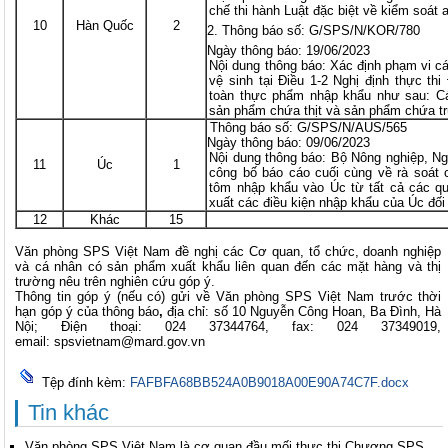
chế thi hành Luật đặc biệt về kiểm soát
10
Hàn Quốc
2
Thông báo số: G/SPS/N/KOR/780
Ngày thông báo: 19/06/2023
Nội dung thông báo: Xác định phạm vi c
vệ sinh tại Điều 1-2 Nghị định thực thi
toàn thực phẩm nhập khẩu như sau: Cá
sản phẩm chứa thịt và sản phẩm chứa t
Thông báo số: G/SPS/N/AUS/565
Ngày thông báo: 09/06/2023
Nội dung thông báo: Bộ Nông nghiệp, N
11
Úc
1
công bố báo cáo cuối cùng về rà soát c
tôm nhập khẩu vào Úc từ tất cả các q
xuất các điều kiện nhập khẩu của Úc đố
12
Khác
15
Văn phòng SPS Việt Nam đề nghị các Cơ quan, tổ chức, doanh nghiệp
và cá nhân có sản phẩm xuất khẩu liên quan đến các mặt hàng và thị
trường nêu trên nghiên cứu góp ý.
Thông tin góp ý (nếu có) gửi về Văn phòng SPS Việt Nam trước thời
hạn góp ý của thông báo
,
địa chỉ: số 10 Nguyễn Công Hoan, Ba Đình, Hà
Nội; Điện thoại: 024 37344764, fax: 024 37349019,
email:
spsvietnam@mard.gov.vn
Tệp đính kèm:
FAFBFA68BB524A0B9018A00E90A74C7F.docx
Tin khác
Văn phòng SPS Việt Nam là cơ quan đầu mối thực thi Chương SPS