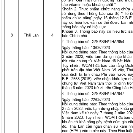
có tên "Ghi nhãn dinh dưỡng" cho thự
cấp vitamin hoặc khoáng chất."
Khoản 2. Thực phẩm chức năng chứa v
sử dụng theo Thông báo của Bộ Y tế (
phẩm chức năng” ngày 15 tháng 12 B.E.
này có hiệu lực vẫn có thể được bán n
thông báo này có hiệu lực.
Khoản 3. Thông báo này có hiệu lực sa
8
Thái Lan
4
báo Chính phủ.
Thông báo số: G/SPS/N/THA/654
Ngày thông báo: 13/06/2023
Nội dung thông báo: Theo thông báo củ
3 năm 2023, việc tạm dừng nhập khẩu 
thịt của chúng từ Việt Nam đã hết hiệu
Tuy nhiên, WOAH đã báo cáo rằng Dịch 
phát trên địa bàn Việt Nam. Vì vậy, T
của dịch tả lợn châu Phi vào nước này
B.E. 2558 (2015), việc nhập khẩu lợn nh
chúng từ Việt Nam tạm thời bị đình tro
tháng 6 năm 2023 trở đi trên Công báo H
Thông báo số: G/SPS/N/THA/647
Ngày thông báo: 22/05/2023
Nội dung thông báo: Theo thông báo củ
2 năm 2023, việc tạm dừng nhập khẩu gi
Việt Nam kể từ ngày 7 tháng 2 năm 2023
5 năm 2023. Tuy nhiên, WOAH đã báo cá
khuẩn có khả năng gây bệnh cúm gia cầm
đó, Thái Lan cần ngăn chặn sự xâm nh
cao (HPAI) vào nước này. Theo Đạo luật 