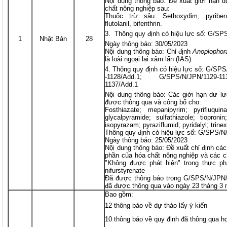
Nội dung thông báo: Đề xuất giới hạn d
chất nông nghiệp sau:
Thuốc trừ sâu: Sethoxydim, pyribenca
flutolanil, bifenthrin.
Thông quy định có hiệu lực số: G/SP
1
Nhật Bản
28
Ngày thông báo: 30/05/2023
Nội dung thông báo: Chỉ định
Anoplophora
là loài ngoại lai xâm lấn (IAS).
Thông quy định có hiệu lực số: G/SP
-1128/Add.1; G/SPS/N/JPN/1129-1
1137/Add.1
Nội dung thông báo: Các giới hạn dư l
được thông qua và công bố cho:
Fosthiazate; mepanipyrim; pyrifluquina
glycalpyramide; sulfathiazole; tiopronin;
isopyrazam; pyraziflumid; pyridalyl; trin
Thông quy định có hiệu lực số: G/SPS/N
Ngày thông báo: 25/05/2023
Nội dung thông báo: Đề xuất chỉ định c
phần của hóa chất nông nghiệp và các c
"Không được phát hiện" trong thực phẩ
nifurstyrenate
Đã được thông báo trong G/SPS/N/JPN/
đã được thông qua vào ngày 23 tháng 3
Bao gồm:
12 thông báo về dự thảo lấy ý kiến
10 thông báo về quy định đã thông qua h