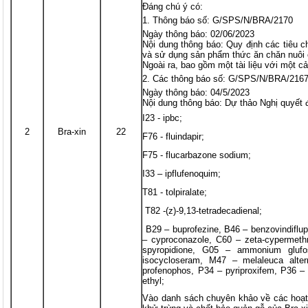
Đáng chú ý có:
Thông báo số: G/SPS/N/BRA/2170
Ngày thông báo: 02/06/2023
Nội dung thông báo: Quy định các tiêu ch
và sử dụng sản phẩm thức ăn chăn nuôi c
Ngoài ra, bao gồm một tài liệu với một cải
Các thông báo số: G/SPS/N/BRA/2167
Ngày thông báo: 04/5/2023
Nội dung thông báo: Dự thảo Nghị quyết 
I23 - ipbc;
2
Bra-xin
22
F76 - fluindapir;
F75 - flucarbazone sodium;
I33 – ipflufenoquim;
T81 - tolpiralate;
T82 -(z)-9,13-tetradecadienal;
B29 – buprofezine, B46 – benzovindiflu
– cyproconazole, C60 – zeta-cypermeth
spyropidione, G05 – ammonium glufos
isocycloseram, M47 – melaleuca alter
profenophos, P34 – pyriproxifem, P36 –
ethyl;
Vào danh sách chuyên khảo về các hoạt 