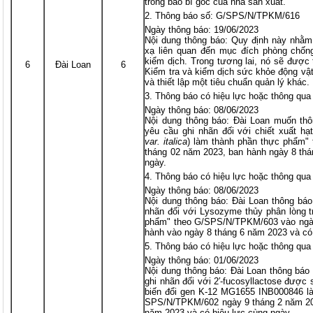
trong bao bì gốc của nhà sản xuất.
Thông báo số: G/SPS/N/TPKM/616
Ngày thông báo: 19/06/2023
Nội dung thông báo: Quy định này nhằm
xạ liên quan đến mục đích phòng chống
kiểm dịch. Trong tương lai, nó sẽ được
6
Đài Loan
6
Kiểm tra và kiểm dịch sức khỏe động vật
và thiết lập một tiêu chuẩn quản lý khác.
Thông báo có hiệu lực hoặc thông q
Ngày thông báo: 08/06/2023
Nội dung thông báo: Đài Loan muốn th
yêu cầu ghi nhãn đối với chiết xuất hạ
var. italica
) làm thành phần thực phẩm"
tháng 02 năm 2023, ban hành ngày 8 thá
ngày.
Thông báo có hiệu lực hoặc thông q
Ngày thông báo: 08/06/2023
Nội dung thông báo: Đài Loan thông bá
nhãn đối với Lysozyme thủy phân lòng t
phẩm" theo G/SPS/N/TPKM/603 vào ngày
hành vào ngày 8 tháng 6 năm 2023 và có
Thông báo có hiệu lực hoặc thông q
Ngày thông báo: 01/06/2023
Nội dung thông báo: Đài Loan thông báo
ghi nhãn đối với 2′-fucosyllactose được
biến đổi gen K-12 MG1655 INB000846 l
SPS/N/TPKM/602 ngày 9 tháng 2 năm 20
năm 2023 và có hiệu lực cùng ngày.