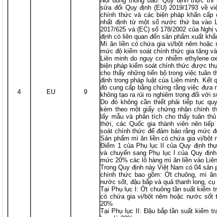
Nội dung thông báo: Quy định thực thi
sửa đổi Quy định (EU) 2019/1793 về vi
chính thức và các biện pháp khẩn cấp 
nhất định từ một số nước thứ ba vào L
2017/625 và (EC) số 178/2002 của Nghị 
định có liên quan đến sản phẩm xuất kh
Mì ăn liền có chứa gia vị/bột nêm hoặc
mức độ kiểm soát chính thức gia tăng và 
Liên minh do nguy cơ nhiễm ethylene o
biện pháp kiểm soát chính thức được thự
cho thấy những tiến bộ trong việc tuân 
định trong pháp luật của Liên minh. Kết
đó cung cấp bằng chứng rằng việc đưa 
4
EU
9
không tạo ra rủi ro nghiêm trọng đối với
Do đó không cần thiết phải tiếp tục qu
kèm theo một giấy chứng nhận chính th
lấy mẫu và phân tích cho thấy tuân th
thời, các Quốc gia thành viên nên tiếp
soát chính thức để đảm bảo rằng mức độ 
Sản phẩm mì ăn liền có chứa gia vị/bột
Điểm 1 của Phụ lục II của Quy định th
và chuyển sang Phụ lục I của Quy định
mức 20% các lô hàng mì ăn liền vào Liê
Trong Quy định này Việt Nam có 04 sản 
chính thức bao gồm: Ớt chuông, mì ăn 
nước sốt, đậu bắp và quả thanh long, cụ
Tại Phụ lục I: Ớt chuông tần suất kiểm 
có chứa gia vị/bột nêm hoặc nước sốt 
20%
Tại Phụ lục II: Đậu bắp tần suất kiểm 