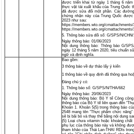
được triển khai từ ngày 1 tháng 6 năm
thực vật tái xuất khẩu của Trung Quốc
đã được sửa đổi một phần. Các đường 
chứng nhận này của Trung Quốc được 
2023 như sau:
https://members.wto.org/crnattachment
https://members.wto.org/crnattachment
Thông báo sửa dổi số: G/SPS/N/CHN/
Ngày thông báo: 01/06/2023
Nội dung thông báo: Thông báo G/SPS
ngày 12 tháng 5 năm 2020, tiêu chuẩn sữ
ngữ và định nghĩa.
Bao gồm:
3 thông báo về dự thảo lấy ý kiến
1 thông báo về quy định đã thông qua ho
Đáng chú ý có:
Thông báo số: G/SPS/N/THA/662
Ngày thông báo: 20/06/2023
Nội dung thông báo: Bộ Y tế Công cộng
thông báo của Bộ Y tế liên quan đến “T
Khoản 1. Khoản 5(5) trong thông báo củ
2548 mang tên “Thực phẩm chức năng” n
sẽ bị bãi bỏ và thay thế bằng nội dung sa
(5) Loại chưa vitamin hoặc khoáng chất
phụ lục của thông báo này và không đượ
tham khảo của Thái Lan-THAI RDIs tron