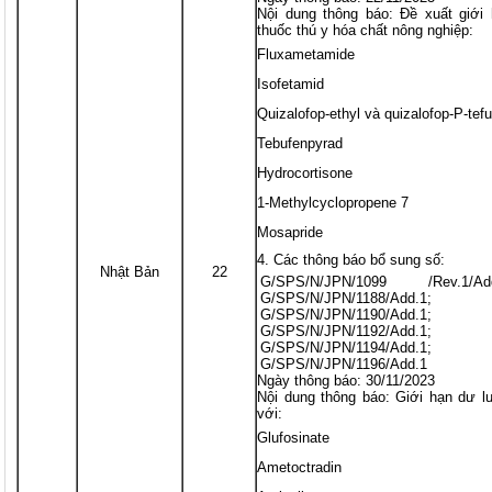
Nội dung thông báo: Đề xuất giới
thuốc thú y hóa chất nông nghiệp:
Fluxametamide
Isofetamid
Quizalofop-ethyl và quizalofop-P-tefu
Tebufenpyrad
Hydrocortisone
1-Methylcyclopropene 7
Mosapride
Các thông báo bổ sung số:
Nhật Bản
22
G/SPS/N/JPN/1099 /Rev.1/Ad
G/SPS/N/JPN/1188/Add.1;
G/SPS/N/JPN/1190/Add.1;
G/SPS/N/JPN/1192/Add.1;
G/SPS/N/JPN/1194/Add.1;
G/SPS/N/JPN/1196/Add.1
Ngày thông báo: 30/11/2023
Nội dung thông báo: Giới hạn dư l
với:
Glufosinate
Ametoctradin