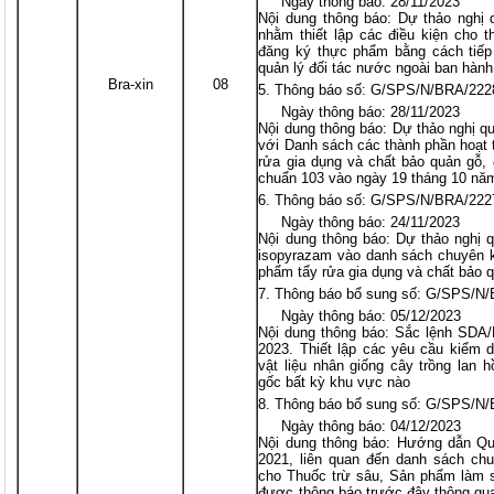
Ngày thông báo: 28/11/2023
Nội dung thông báo: Dự thảo nghị
nhằm thiết lập các điều kiện cho t
đăng ký thực phẩm bằng cách tiếp 
quản lý đối tác nước ngoài ban hành
Bra-xin
08
Thông báo số: G/SPS/N/BRA/222
Ngày thông báo: 28/11/2023
Nội dung thông báo: Dự thảo nghị q
với Danh sách các thành phần hoạt 
rửa gia dụng và chất bảo quản gỗ
chuẩn 103 vào ngày 19 tháng 10 năm
Thông báo số: G/SPS/N/BRA/222
Ngày thông báo: 24/11/2023
Nội dung thông báo: Dự thảo nghị q
isopyrazam vào danh sách chuyên k
phẩm tẩy rửa gia dụng và chất bảo 
Thông báo bổ sung số: G/SPS/N
Ngày thông báo: 05/12/2023
Nội dung thông báo: Sắc lệnh SDA
2023. Thiết lập các yêu cầu kiểm d
vật liệu nhân giống cây trồng lan h
gốc bất kỳ khu vực nào
Thông báo bổ sung số: G/SPS/N
Ngày thông báo: 04/12/2023
Nội dung thông báo: Hướng dẫn Q
2021, liên quan đến danh sách ch
cho Thuốc trừ sâu, Sản phẩm làm s
được thông báo trước đây thông q