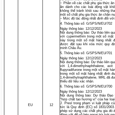
− Phần về các chất phụ gia thức ăn
ăn dành cho các loài động vật khô
không thể tránh khỏi sau những tha
một số chất phụ gia thức ăn chăn nu
− Mức độ tác động nhất định đối với
Thông báo số: G/SPS/N/EU/702
Ngày thông báo: 12/12/2023
Nội dung thông báo: Dự thảo liên q
với cypermethrin trong một số mặ
này trong một số mặt hàng nhất 
được đặt sau khi xóa mức quy đị
minh Châu Âu.
Thông báo số: G/SPS/N/EU/701
Ngày thông báo: 12/12/2023
Nội dung thông báo: Dự thảo liên qu
với 1,4-dimethylnaphthalene, axit
flupyradifurone trong một số mặt h
trong một số mặt hàng nhất định đ
1,4-dimethylnaphthalene, MRL đã đư
thiếu dữ liệu xác nhận.
Thông báo số: G/SPS/N/EU/700
Ngày thông báo: 12/12/2023
Nội dung thông báo: Dự thảo Đạo l
"hợp chất tạo hương vị" của hai loạ
J. Presl trong phạm vi luật pháp c
EU
12
tức là Quy định (EC) số 1831/200
phép sử dụng các chất phụ gia đó đố
động vật để vỗ béo ngoại trừ loài ng