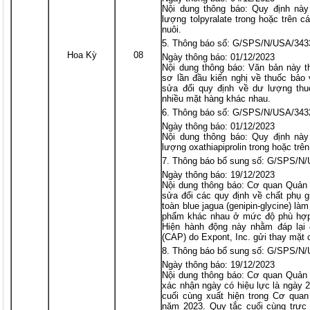
Nội dung thông báo: Quy định này
lượng tolpyralate trong hoặc trên 
nuôi.
Thông báo số: G/SPS/N/USA/343
Hoa Kỳ
08
Ngày thông báo: 01/12/2023
Nội dung thông báo: Văn bản này 
sơ lần đầu kiến nghị về thuốc bảo
sửa đổi quy định về dư lượng thu
nhiều mặt hàng khác nhau.
Thông báo số: G/SPS/N/USA/343
Ngày thông báo: 01/12/2023
Nội dung thông báo: Quy định này
lượng oxathiapiprolin trong hoặc trê
Thông báo bổ sung số: G/SPS/N
Ngày thông báo: 19/12/2023
Nội dung thông báo: Cơ quan Quả
sửa đổi các quy định về chất phụ 
toàn blue jagua (genipin-glycine) là
phẩm khác nhau ở mức độ phù hợp 
Hiện hành động này nhằm đáp lại 
(CAP) do Expont, Inc. gửi thay mặt 
Thông báo bổ sung số: G/SPS/N
Ngày thông báo: 19/12/2023
Nội dung thông báo: Cơ quan Quả
xác nhận ngày có hiệu lực là ngày 
cuối cùng xuất hiện trong Cơ qua
năm 2023. Quy tắc cuối cùng trực 