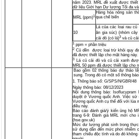
năm 2023. MRL đề xuất được thiết
dữ liệu Giới hạn Dư lượng Tối đa v
Hàng hóa nông sản th
1
qua chế biến
MRL (ppm)
Lá của các loại rau củ
10
ăn gia súc) (nhóm cây
3
cải đỏ (có lá)
và củ cải
1
ppm = phần triệu
2
Củ dền được loại trừ khỏi quy 
đã được thiết lập cho mặt hàng này.
3
Lá củ cải đỏ và củ cải xanh được
MRL 50 ppm đã được thiết lập cho 
Bao gồm 02 thông báo dự thảo lấ
sung. Trong đó có một số thông báo
Thông báo số: G/SPS/N/GBR/48
Ngày thông báo: 08/12/2023
Nội dung thông báo: Isoflucypram
duyệt ở Vương quốc Anh. Việc sử
Vương quốc Anh cụ thể đối với lúa 
điều này.
Báo cáo đánh giá/ý kiến ủng hộ MR
trang 6-9: Đánh giá MRL mới cho i
(hse.gov.uk)
Mức dư lượng phát sinh trong thực
sử dụng dẫn đến mức phơi nhiễm củ
tham chiếu độc tính và do đó không
người.