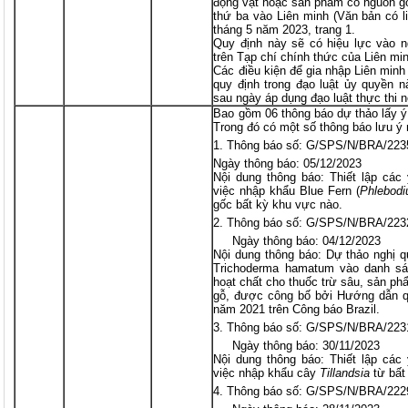
động vật hoặc sản phẩm có nguồn g
thứ ba vào Liên minh (Văn bản có 
tháng 5 năm 2023, trang 1.
Quy định này sẽ có hiệu lực vào 
trên Tạp chí chính thức của Liên mi
Các điều kiện để gia nhập Liên min
quy định trong đạo luật ủy quyền 
sau ngày áp dụng đạo luật thực thi nê
Bao gồm 06 thông báo dự thảo lấy ý
Trong đó có một số thông báo lưu ý
Thông báo số: G/SPS/N/BRA/223
Ngày thông báo: 05/12/2023
Nội dung thông báo: Thiết lập các
việc nhập khẩu Blue Fern (
Phlebod
gốc bất kỳ khu vực nào.
Thông báo số: G/SPS/N/BRA/223
Ngày thông báo: 04/12/2023
Nội dung thông báo: Dự thảo nghị q
Trichoderma hamatum vào danh sá
hoạt chất cho thuốc trừ sâu, sản ph
gỗ, được công bố bởi Hướng dẫn q
năm 2021 trên Công báo Brazil.
Thông báo số: G/SPS/N/BRA/223
Ngày thông báo: 30/11/2023
Nội dung thông báo: Thiết lập các
việc nhập khẩu cây
Tillandsia
từ bất
Thông báo số: G/SPS/N/BRA/222