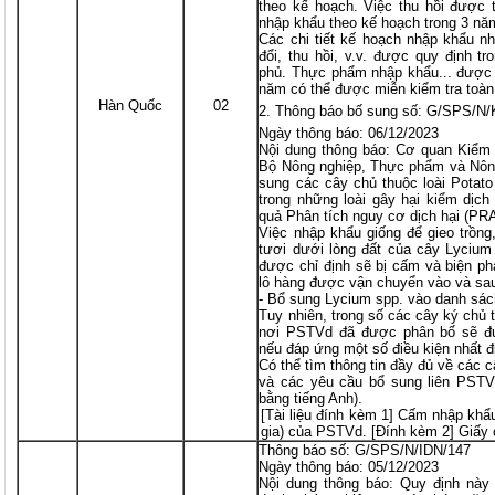
theo kế hoạch. Việc thu hồi được 
nhập khẩu theo kế hoạch trong 3 năm
Các chi tiết kế hoạch nhập khẩu n
đổi, thu hồi, v.v. được quy định 
phủ. Thực phẩm nhập khẩu... được
năm có thể được miễn kiểm tra toàn
Hàn Quốc
02
Thông báo bố sung số: G/SPS/N
Ngày thông báo: 06/12/2023
Nội dung thông báo: Cơ quan Kiểm
Bộ Nông nghiệp, Thực phẩm và Nôn
sung các cây chủ thuộc loài Potato 
trong những loài gây hại kiểm dịc
quả Phân tích nguy cơ dịch hại (PRA
Việc nhập khẩu giống để gieo trồng
tươi dưới lòng đất của cây Lycium
được chỉ định sẽ bị cấm và biện p
lô hàng được vận chuyển vào và sa
- Bổ sung Lycium spp. vào danh sá
Tuy nhiên, trong số các cây ký chủ
nơi PSTVd đã được phân bố sẽ đ
nếu đáp ứng một số điều kiện nhất 
Có thể tìm thông tin đầy đủ về các 
và các yêu cầu bổ sung liên PSTVd
bằng tiếng Anh).
[Tài liệu đính kèm 1] Cấm nhập khẩ
gia) của PSTVd. [Đính kèm 2] Giấy
Thông báo số: G/SPS/N/IDN/147
Ngày thông báo: 05/12/2023
Nội dung thông báo: Quy định này