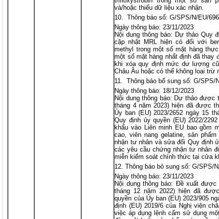
trifloxystrobin trong một số sả
và/hoặc thiếu dữ liệu xác nhận.
Thông báo số: G/SPS/N/EU/69
Ngày thông báo: 23/11/2023
Nội dung thông báo: Dự thảo Quy đ
cập nhật MRL hiện có đối với ben
methyl trong một số mặt hàng thự
một số mặt hàng nhất định đã thay 
khi xóa quy định mức dư lượng c
Châu Âu hoặc có thể không loại trừ 
Thông báo bổ sung số: G/SPS/
Ngày thông báo: 18/12/2023
Nội dung thông báo: Dự thảo được 
tháng 4 năm 2023) hiện đã được t
Ủy ban (EU) 2023/2652 ngày 15 th
Quy định ủy quyền (EU) 2022/2292
khẩu vào Liên minh EU bao gồm mậ
cao, viên nang gelatine, sản phẩ
nhận tư nhân và sửa đổi Quy định ủ
các yêu cầu chứng nhận tư nhân đ
miễn kiểm soát chính thức tại cửa 
Thông báo bỏ sung số: G/SPS/N
Ngày thông báo: 23/11/2023
Nội dung thông báo: Đề xuất được
tháng 12 năm 2022) hiện đã đượ
quyền của Ủy ban (EU) 2023/905 ng
định (EU) 2019/6 của Nghị viện ch
việc áp dụng lệnh cấm sử dụng mộ