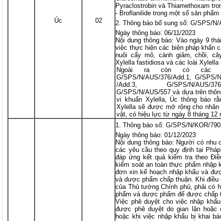
Pyraclostrobin và Thiamethoxam tro
- Broflanilide trong một số sản phẩm
Úc
02
Thông báo bổ sung số: G/SPS/N
Ngày thông báo: 06/11/2023
Nội dung thông báo: Vào ngày 9 th
việc thực hiện các biện pháp khẩn c
nuôi cấy mô, cành giâm, chồi, câ
Xylella fastidiosa và các loài Xylella
Ngoài ra còn có các th
G/SPS/N/AUS/376/Add.1, G/SPS/N
/Add.3, G/SPS/N/AUS/376
G/SPS/N/AUS/557 và dựa trên thông
vi khuẩn Xylella, Úc thông báo r
Xylella sẽ được mở rộng cho nhân 
vật, có hiệu lực từ ngày 8 tháng 1
Thông báo số: G/SPS/N/KOR/790
Ngày thông báo: 01/12/2023
Nội dung thông báo: Người có nhu 
các yêu cầu theo quy định tại Phá
đáp ứng kết quả kiểm tra theo Điề
kiểm soát an toàn thực phẩm nhập 
đơn xin kế hoạch nhập khẩu và đư
và dược phẩm chấp thuận. Khi điều 
của Thủ tướng Chính phủ, phải có 
phẩm và dược phẩm để được chấp th
Việc phê duyệt cho việc nhập khẩu 
được phê duyệt do gian lận hoặc
hoặc khi việc nhập khẩu bị khai báo