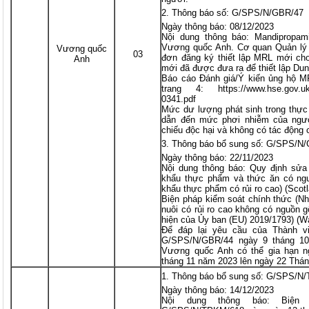
Thông báo số: G/SPS/N/GBR/47
Ngày thông báo: 08/12/2023
Nội dung thông báo: Mandipropam
Vương quốc Anh. Cơ quan Quản lý
Vương quốc
03
đơn đăng ký thiết lập MRL mới ch
Anh
mới đã được đưa ra để thiết lập Dun
Báo cáo Đánh giá/Ý kiến ủng hộ MR
trang 4: https://www.hse.gov.uk/p
0341.pdf
Mức dư lượng phát sinh trong thực
dẫn đến mức phơi nhiễm của ngườ
chiếu độc hại và không có tác động
Thông báo bổ sung số: G/SPS/N
Ngày thông báo: 22/11/2023
Nội dung thông báo: Quy định sửa
khẩu thực phẩm và thức ăn có ngu
khẩu thực phẩm có rủi ro cao) (Scot
Biện pháp kiểm soát chính thức (N
nuôi có rủi ro cao không có nguồn 
hiện của Ủy ban (EU) 2019/1793) (W
Để đáp lại yêu cầu của Thành v
G/SPS/N/GBR/44 ngày 9 tháng 10
Vương quốc Anh có thể gia hạn n
tháng 11 năm 2023 lên ngày 22 Thá
Thông báo bổ sung số: G/SPS/N
Ngày thông báo: 14/12/2023
Nội dung thông báo: Biện