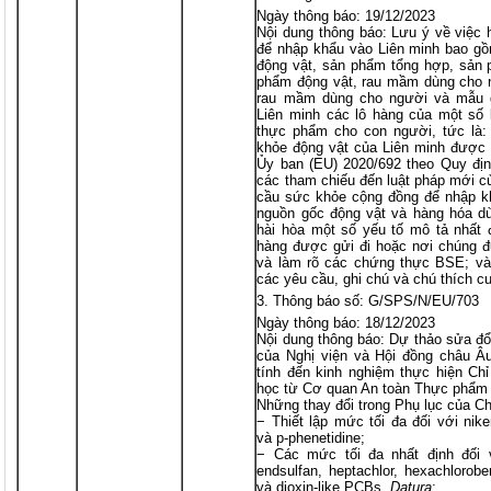
Ngày thông báo: 19/12/2023
Nội dung thông báo: Lưu ý về việc
để nhập khẩu vào Liên minh bao g
động vật, sản phẩm tổng hợp, sản 
phẩm động vật, rau mầm dùng cho n
rau mầm dùng cho người và mẫu 
Liên minh các lô hàng của một số 
thực phẩm cho con người, tức là
khỏe động vật của Liên minh được 
Ủy ban (EU) 2020/692 theo Quy địn
các tham chiếu đến luật pháp mới c
cầu sức khỏe cộng đồng để nhập k
nguồn gốc động vật và hàng hóa d
hài hòa một số yếu tố mô tả nhất 
hàng được gửi đi hoặc nơi chúng đ
và làm rõ các chứng thực BSE; và 
các yêu cầu, ghi chú và chú thích cu
Thông báo số: G/SPS/N/EU/703
Ngày thông báo: 18/12/2023
Nội dung thông báo: Dự thảo sửa đổ
của Nghị viện và Hội đồng châu 
tính đến kinh nghiệm thực hiện Chỉ
học từ Cơ quan An toàn Thực phẩm
Những thay đổi trong Phụ lục của Chỉ
− Thiết lập mức tối đa đối với nik
và p-phenetidine;
− Các mức tối đa nhất định đối v
endsulfan, heptachlor, hexachlorob
và dioxin-like PCBs,
Datura
;