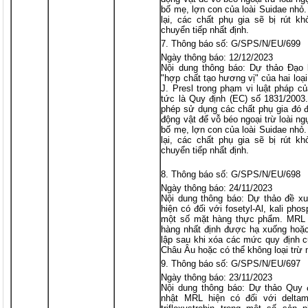
bố mẹ, lợn con của loài Suidae nhỏ. 
lại, các chất phụ gia sẽ bị rút kh
chuyển tiếp nhất định.
Thông báo số: G/SPS/N/EU/699
Ngày thông báo: 12/12/2023
Nội dung thông báo: Dự thảo Đạo l
"hợp chất tạo hương vị" của hai loạ
J. Presl trong phạm vi luật pháp c
tức là Quy định (EC) số 1831/200
phép sử dụng các chất phụ gia đó đố
động vật để vỗ béo ngoại trừ loài ng
bố mẹ, lợn con của loài Suidae nhỏ. 
lại, các chất phụ gia sẽ bị rút kh
chuyển tiếp nhất định.
Thông báo số: G/SPS/N/EU/698
Ngày thông báo: 24/11/2023
Nội dung thông báo: Dự thảo đề xu
hiện có đối với fosetyl-Al, kali pho
một số mặt hàng thực phẩm. MRL 
hàng nhất định được hạ xuống hoặc
lập sau khi xóa các mức quy định 
Châu Âu hoặc có thể không loại trừ 
Thông báo số: G/SPS/N/EU/697
Ngày thông báo: 23/11/2023
Nội dung thông báo: Dự thảo Quy đ
nhật MRL hiện có đối với deltame