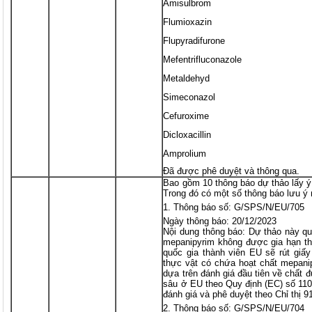
Amisulbrom
Flumioxazin
Flupyradifurone
Mefentrifluconazole
Metaldehyd
Simeconazol
Cefuroxime
Dicloxacillin
Amprolium
Đã được phê duyệt và thông qua.
Bao gồm 10 thông báo dự thảo lấy ý
Trong đó có một số thông báo lưu ý
Thông báo số: G/SPS/N/EU/705
Ngày thông báo: 20/12/2023
Nội dung thông báo: Dự thảo này qu
mepanipyrim không được gia hạn th
quốc gia thành viên EU sẽ rút giấ
thực vật có chứa hoạt chất mepani
dựa trên đánh giá đầu tiên về chất 
sâu ở EU theo Quy định (EC) số 11
đánh giá và phê duyệt theo Chỉ thị 
Thông báo số: G/SPS/N/EU/704