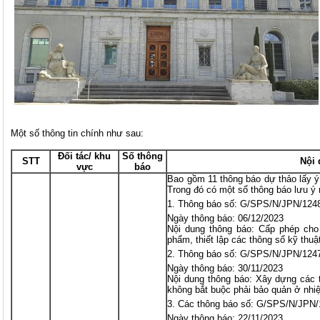
Một số thông tin chính như sau:
Đối tác/ khu
Số thông
STT
Nội
vực
báo
Bao gồm 11 thông báo dự thảo lấy ý
Trong đó có một số thông báo lưu ý
Thông báo số: G/SPS/N/JPN/124
Ngày thông báo: 06/12/2023
Nội dung thông báo: Cấp phép cho 
phẩm, thiết lập các thông số kỹ thuậ
Thông báo số: G/SPS/N/JPN/124
Ngày thông báo: 30/11/2023
Nội dung thông báo: Xây dựng các ti
không bắt buộc phải bảo quản ở nhiệ
Các thông báo số: G/SPS/N/JPN/
Ngày thông báo: 22/11/2023