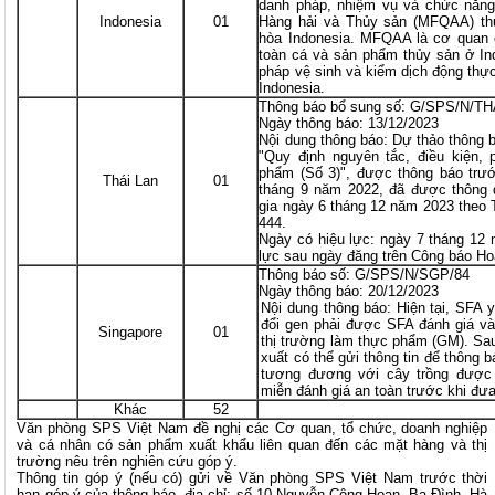
danh pháp, nhiệm vụ và chức năn
Indonesia
01
Hàng hải và Thủy sản (MFQAA) th
hòa Indonesia. MFQAA là cơ quan 
toàn cá và sản phẩm thủy sản ở In
pháp vệ sinh và kiểm dịch động thự
Indonesia.
Thông báo bổ sung số: G/SPS/N/TH
Ngày thông báo: 13/12/2023
Nội dung thông báo: Dự thảo thông 
"Quy định nguyên tắc, điều kiện,
phẩm (Số 3)", được thông báo trư
Thái Lan
01
tháng 9 năm 2022, đã được thông 
gia ngày 6 tháng 12 năm 2023 theo
444.
Ngày có hiệu lực: ngày 7 tháng 12
lực sau ngày đăng trên Công báo Ho
Thông báo số: G/SPS/N/SGP/84
Ngày thông báo: 20/12/2023
Nội dung thông báo: Hiện tại, SFA y
đổi gen phải được SFA đánh giá và
Singapore
01
thị trường làm thực phẩm (GM). Sau
xuất có thể gửi thông tin để thông 
tương đương với cây trồng được
miễn đánh giá an toàn trước khi đư
Khác
52
Văn phòng SPS Việt Nam đề nghị các Cơ quan, tổ chức, doanh nghiệp
và cá nhân có sản phẩm xuất khẩu liên quan đến các mặt hàng và thị
trường nêu trên nghiên cứu góp ý.
Thông tin góp ý (nếu có) gửi về Văn phòng SPS Việt Nam trước thời
hạn góp ý của thông báo
,
địa chỉ: số 10 Nguyễn Công Hoan, Ba Đình, Hà