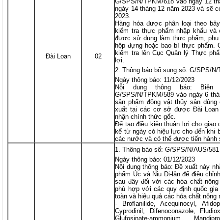
G/SPS/N/TPKM/618 vào ngày 12 th
ngày 14 tháng 12 năm 2023 và sẽ c
2023.
Hàng hóa được phân loại theo bả
kiểm tra thực phẩm nhập khẩu và 
được sử dụng làm thực phẩm, phụ 
hộp đựng hoặc bao bì thực phẩm. 
kiểm tra lên Cục Quản lý Thực p
Đài Loan
02
lợi.
Thông báo bổ sung số: G/SPS/N
Ngày thông báo: 11/12/2023
Nội dung thông báo: Biện
G/SPS/N/TPKM/589 vào ngày 6 thán
sản phẩm động vật thủy sản dùng 
xuất tại các cơ sở được Đài Loan
nhận chính thức gốc.
Để tạo điều kiện thuận lợi cho giao
kể từ ngày có hiệu lực cho đến khi
các nước và có thể được tiến hành s
Thông báo số: G/SPS/N/AUS/581
Ngày thông báo: 01/12/2023
Nội dung thông báo: Đề xuất này n
phẩm Úc và Niu Di-lân để điều chỉn
sau đây đối với các hóa chất nông
phù hợp với các quy định quốc gia
toàn và hiệu quả các hóa chất nông 
- Broflanilide, Acequinocyl, Afidop
Cyprodinil, Difenoconazole, Fludio
Glufosinate-ammonium, Mandipr