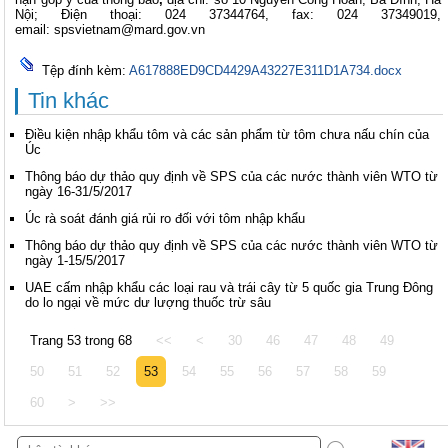
Nội; Điện thoại: 024 37344764, fax: 024 37349019,
email:
spsvietnam@mard.gov.vn
Tệp đính kèm:
A617888ED9CD4429A43227E311D1A734.docx
Tin khác
Điều kiện nhập khẩu tôm và các sản phẩm từ tôm chưa nấu chín của
Úc
Thông báo dự thảo quy định về SPS của các nước thành viên WTO từ
ngày 16-31/5/2017
Úc rà soát đánh giá rủi ro đối với tôm nhập khẩu
Thông báo dự thảo quy định về SPS của các nước thành viên WTO từ
ngày 1-15/5/2017
UAE cấm nhập khẩu các loại rau và trái cây từ 5 quốc gia Trung Đông
do lo ngại về mức dư lượng thuốc trừ sâu
Trang 53 trong 68
<<
<
30
46
47
48
49
50
51
52
53
54
55
56
57
58
59
60
>
>>