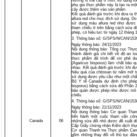
hương vị trái cây ở mức sử dụng tố
phụ gia thực phẩm này là tạo ra một
cây được thêm vào sản phẩm.
Kết quả đánh giá trước khi đưa ra 
allura red cho mục đích sử dụng. D
sử dụng màu allura red như được m
tham chiếu ở trên bằng cách sửa đ
phép, có hiệu lực từ ngày 12 tháng
Thông báo số: G/SPS/N/CAN/153
Ngày thông báo: 24/11/2023
Nội dung thông báo: Tổng cục Thự
thành đánh giá chi tiết về độ an to
thực phẩm đã trình để xin phê 
(Agaricus bisporus) làm chất bảo q
nhau. Kết quả đánh giá trước khi đưa
hiệu quả của chitosan từ nấm mỡ t
sử dụng được yêu cầu như một chấ
Bộ Y tế Canada dự định cho phé
bisporus) bằng cách sửa đổi Phần 
bảo quản được phép như được mô tả
chiếu.
Thông báo số: G/SPS/N/CAN/153
Ngày thông báo: 21/11/2023
Nội dung thông báo: Cơ quan Tha
tiến hành một cuộc tham vấn cộn
Canada
06
những sửa đổi nhỏ được đề xuất đối
Cấp Giấy chứng nhận Kiểm dịch thực
Cơ quan Thanh tra Thực phẩm Can
gồm những thay đổi về thủ tục đă