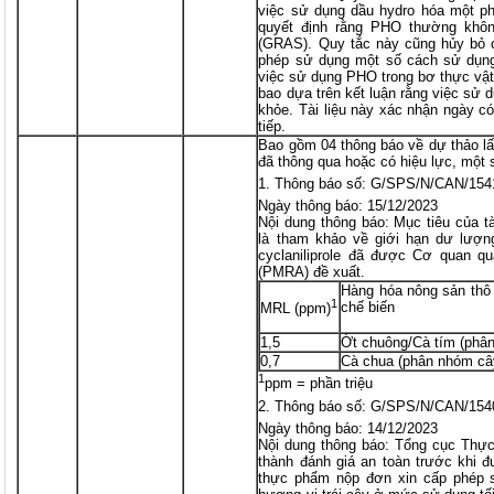
việc sử dụng dầu hydro hóa một p
quyết định rằng PHO thường khô
(GRAS). Quy tắc này cũng hủy bỏ c
phép sử dụng một số cách sử dụng
việc sử dụng PHO trong bơ thực vậ
bao dựa trên kết luận rằng việc sử
khỏe. Tài liệu này xác nhận ngày có
tiếp.
Bao gồm 04 thông báo về dự thảo lấ
đã thông qua hoặc có hiệu lực, một 
Thông báo số: G/SPS/N/CAN/154
Ngày thông báo: 15/12/2023
Nội dung thông báo: Mục tiêu của 
là tham khảo về giới hạn dư lượng
cyclaniliprole đã được Cơ quan q
(PMRA) đề xuất.
Hàng hóa nông sản thô
1
chế biến
MRL (ppm)
1,5
Ớt chuông/Cà tím (phân
0,7
Cà chua (phân nhóm cây
1
ppm = phần triệu
Thông báo số: G/SPS/N/CAN/154
Ngày thông báo: 14/12/2023
Nội dung thông báo: Tổng cục Thự
thành đánh giá an toàn trước khi đ
thực phẩm nộp đơn xin cấp phép s