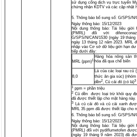
sử dụng cổng dịch vụ trực tuyến My
chứng nhận KDTV và các cập nhật h
Thông báo bổ sung số: G/SPS/N
Ngày thông báo: 15/12/2023
Nội dung thông báo: Tài liệu giớ
(PMRL) đối với difenocon
G/SPS/N/CAN/1530 (ngày 19 tháng 
ngày 13 tháng 12 năm 2023. MRL đề
nhập vào Cơ sở dữ liệu giới hạn dư
tiếp dưới đây:
Hàng hóa nông sản t
1
hóa đã qua chế biến
MRL (ppm)
Lá của các loại rau củ
8,0
thức ăn gia súc) (nhóm
2
3
dền
, Củ cải đỏ (có lá)
1
ppm = phần triệu
2
Củ dền được loại trừ khỏi quy 
đã được thiết lập cho mặt hàng này.
3
Lá củ cải đỏ và củ cải xanh được
MRL 35 ppm đã được thiết lập cho 
Thông báo bổ sung số: G/SPS/N
Ngày thông báo: 15/12/2023
Nội dung thông báo: Tài liệu giớ
(PMRL) đối với pydiflumetofen đượ
(ngày 19 tháng 9 năm 2023) đã đư