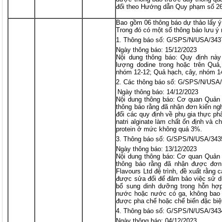
đổi theo Hướng dẫn Quy phạm số 26
Bao gồm 06 thông báo dự thảo lấy ý
Trong đó có một số thông báo lưu ý
Thông báo số: G/SPS/N/USA/343
Ngày thông báo: 15/12/2023
Nội dung thông báo: Quy định này
lượng dodine trong hoặc trên Quả
nhóm 12-12; Quả hạch, cây, nhóm 14
Các thông báo số: G/SPS/N/USA
Ngày thông báo: 14/12/2023
Nội dung thông báo: Cơ quan Quả
thông báo rằng đã nhận đơn kiến nghị
đổi các quy định về phụ gia thực p
natri alginate làm chất ổn định và 
protein ở mức không quá 3%.
Thông báo số: G/SPS/N/USA/343
Ngày thông báo: 13/12/2023
Nội dung thông báo: Cơ quan Quả
thông báo rằng đã nhận được đơn 
Flavours Ltd đệ trình, đề xuất rằng
được sửa đổi để đảm bảo việc sử d
bổ sung dinh dưỡng trong hỗn hợ
nước hoặc nước có ga, không bao
được pha chế hoặc chế biến đặc biệt
Thông báo số: G/SPS/N/USA/343
Ngày thông báo: 04/12/2023