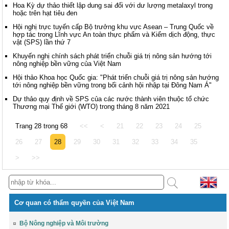
Hoa Kỳ dự thảo thiết lập dung sai đối với dư lượng metalaxyl trong
hoặc trên hạt tiêu đen
Hội nghị trực tuyến cấp Bộ trưởng khu vực Asean – Trung Quốc về
hợp tác trong Lĩnh vực An toàn thực phẩm và Kiểm dịch động, thực
vật (SPS) lần thứ 7
Khuyến nghị chính sách phát triển chuỗi giá trị nông sản hướng tới
nông nghiệp bền vững của Việt Nam
Hội thảo Khoa học Quốc gia: "Phát triển chuỗi giá trị nông sản hướng
tới nông nghiệp bền vững trong bối cảnh hội nhập tại Đông Nam Á"
Dự thảo quy định về SPS của các nước thành viên thuộc tổ chức
Thương mại Thế giới (WTO) trong tháng 8 năm 2021
Trang 28 trong 68
<<
<
21
22
23
24
25
26
27
28
29
30
31
32
33
34
35
>
>>
Cơ quan có thẩm quyền của Việt Nam
Bộ Nông nghiệp và Môi trường