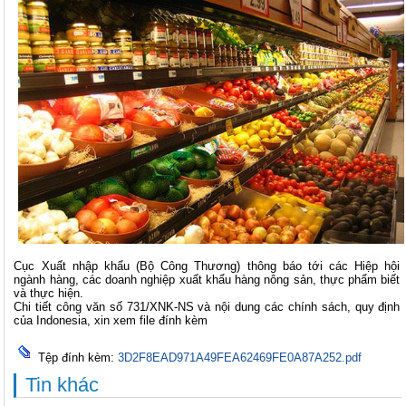
Cục Xuất nhập khẩu (Bộ Công Thương) thông báo tới các Hiệp hội
ngành hàng, các doanh nghiệp xuất khẩu hàng nông sản, thực phẩm biết
và thực hiện.
Chi tiết công văn số 731/XNK-NS và nội dung các chính sách, quy định
của Indonesia, xin xem file đính kèm
Tệp đính kèm:
3D2F8EAD971A49FEA62469FE0A87A252.pdf
Tin khác