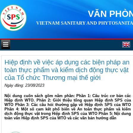
VĂN PHÒN
VIETNAM SANITARY AND PHYTOSANITA
Hiệp định về việc áp dụng các biện pháp an
toàn thực phẩm và kiểm dịch động thực vật
của Tổ chức Thương mại thế giới
Ngày đăng
: 23/08/2023
Nội dung cuốn sách gồm năm phần: Phần 1: Cấu trúc cơ bản các
Hiệp định WTO. Phần 2: Giới thiệu tổng quan Hiệp định SPS của
WTO Phần 3: Các câu hỏi thường gặp về Hiệp định SPS của WTO
Phần 4: Một số cam kết phổ biến về An toàn thực phẩm và kiểm
dịch động thực vật trong Hiệp định SPS của WTO Phần 5: Nội dung
toàn văn Hiệp định SPS của WTO và các văn bản hướng dẫn