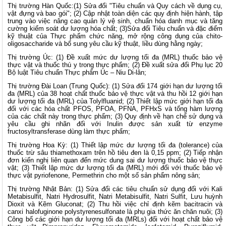
Thị trường Hàn Quốc:(1) Sửa đổi "Tiêu chuẩn và Quy cách về dụng cụ,
vật đựng và bao gói"; (2) Cập nhật toàn diện các quy định hiện hành, tập
trung vào việc nâng cao quản lý vệ sinh, chuẩn hóa danh mục và tăng
cường kiểm soát dư lượng hóa chất; (3)Sửa đổi Tiêu chuẩn và đặc điểm
kỹ thuật của Thực phẩm chức năng, mở rộng công dụng của chito-
oligosaccharide và bổ sung yêu cầu kỹ thuật, liều dùng hằng ngày;
Thị trường Úc: (1) Đề xuất mức dư lượng tối đa (MRL) thuốc bảo vệ
thực vật và thuốc thú y trong thực phẩm; (2) Đề xuất sửa đổi Phụ lục 20
Bộ luật Tiêu chuẩn Thực phẩm Úc – Niu Di-lân;
Thị trường Đài Loan (Trung Quốc): (1) Sửa đổi 174 giới hạn dư lượng tối
đa (MRL) của 38 hoạt chất thuốc bảo vệ thực vật và thu hồi 12 giới hạn
dư lượng tối đa (MRL) của Tolylfluanid; (2) Thiết lập mức giới hạn tối đa
đối với các hóa chất PFOS, PFOA, PFNA, PFHxS và tổng hàm lượng
của các chất này trong thực phẩm; (3) Quy định về hạn chế sử dụng và
yêu cầu ghi nhãn đối với Inulin được sản xuất từ enzyme
fructosyltransferase dùng làm thực phẩm;
Thị trường Hoa Kỳ: (1) Thiết lập mức dư lượng tối đa (tolerance) của
thuốc trừ sâu thiamethoxam trên hồ tiêu đen là 0,15 ppm; (2) Tiếp nhận
đơn kiến nghị liên quan đến mức dung sai dư lượng thuốc bảo vệ thực
vật; (3) Thiết lập mức dư lượng tối đa (MRL) mới đối với thuốc bảo vệ
thực vật pyriofenone, Permethrin cho một số sản phẩm nông sản;
Thị trường Nhật Bản: (1) Sửa đổi các tiêu chuẩn sử dụng đối với Kali
Metabisulfit, Natri Hydrosulfit, Natri Metabisulfit, Natri Sulfit, Lưu huỳnh
Dioxit và Kẽm Gluconat; (2) Thu hồi việc chỉ định kẽm bacitracin và
canxi halofuginone polystyrenesulfonate là phụ gia thức ăn chăn nuôi; (3)
Công bố các giới hạn dư lượng tối đa (MRLs) đối với hoạt chất bảo vệ