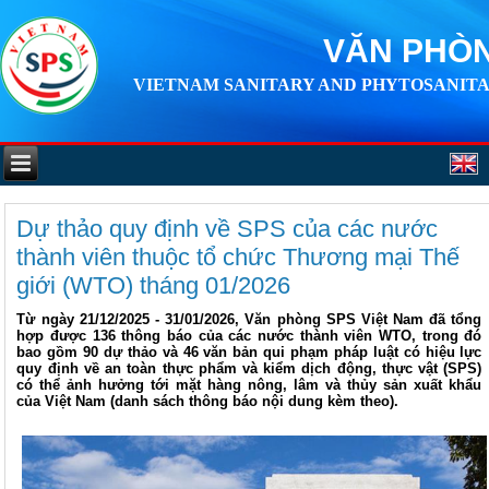
VĂN PHÒN
VIETNAM SANITARY AND PHYTOSANITA
Dự thảo quy định về SPS của các nước
thành viên thuộc tổ chức Thương mại Thế
giới (WTO) tháng 01/2026
Từ ngày 21/12/2025 - 31/01/2026, Văn phòng SPS Việt Nam đã tổng
hợp được 136 thông báo của các nước thành viên WTO, trong đó
bao gồm 90 dự thảo và 46 văn bản qui phạm pháp luật có hiệu lực
quy định về an toàn thực phẩm và kiểm dịch động, thực vật (SPS)
có thể ảnh hưởng tới mặt hàng nông, lâm và thủy sản xuất khẩu
của Việt Nam (danh sách thông báo nội dung kèm theo).