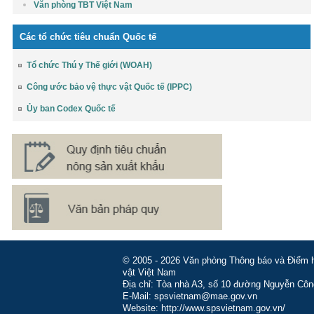
Văn phòng TBT Việt Nam
Các tổ chức tiêu chuẩn Quốc tế
Tổ chức Thú y Thế giới (WOAH)
Công ước bảo vệ thực vật Quốc tế (IPPC)
Ủy ban Codex Quốc tế
© 2005 - 2026 Văn phòng Thông báo và Điểm hỏ
vật Việt Nam
Địa chỉ: Tòa nhà A3, số 10 đường Nguyễn Côn
E-Mail: spsvietnam@mae.gov.vn
Website: http://www.spsvietnam.gov.vn/