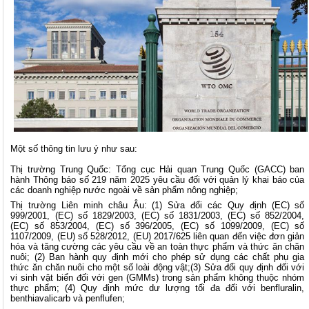
Một số thông tin lưu ý như sau:
Thị trường Trung Quốc: Tổng cục Hải quan Trung Quốc (GACC) ban
hành Thông báo số 219 năm 2025 yêu cầu đối với quản lý khai báo của
các doanh nghiệp nước ngoài về sản phẩm nông nghiệp;
Thị trường Liên minh châu Âu: (1) Sửa đổi các Quy định (EC) số
999/2001, (EC) số 1829/2003, (EC) số 1831/2003, (EC) số 852/2004,
(EC) số 853/2004, (EC) số 396/2005, (EC) số 1099/2009, (EC) số
1107/2009, (EU) số 528/2012, (EU) 2017/625 liên quan đến việc đơn giản
hóa và tăng cường các yêu cầu về an toàn thực phẩm và thức ăn chăn
nuôi; (2) Ban hành quy định mới cho phép sử dụng các chất phụ gia
thức ăn chăn nuôi cho một số loài động vật;(3) Sửa đổi quy định đối với
vi sinh vật biển đối với gen (GMMs) trong sản phẩm không thuộc nhóm
thực phẩm; (4) Quy định mức dư lượng tối đa đối với benfluralin,
benthiavalicarb và penflufen;