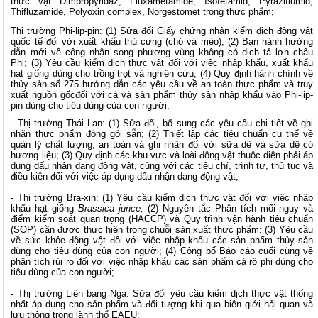
thực vật Dimpropyridaz, Fluxametamide, Isofetamid, Pyraziflumid,
Thifluzamide, Polyoxin complex, Norgestomet trong thực phẩm;
Thị trường Phi-lip-pin: (1) Sửa đổi Giấy chứng nhận kiểm dịch động vật
quốc tế đối với xuất khẩu thú cưng (chó và mèo); (2) Ban hành hướng
dẫn mới về công nhận song phương vùng không có dịch tả lợn châu
Phi; (3) Yêu cầu kiểm dịch thực vật đối với việc nhập khẩu, xuất khẩu
hạt giống dùng cho trồng trọt và nghiên cứu; (4) Quy định hành chính về
thủy sản số 275
hướng dẫn các yêu cầu về an toàn thực phẩm và truy
xuất nguồn gốcđối với cá và sản phẩm thủy sản nhập khẩu vào
Phi-lip-
pin
dùng cho tiêu dùng của con người;
- Thị trường Thái Lan: (1) Sửa đổi, bổ sung các yêu cầu chi tiết về ghi
nhãn thực phẩm đóng gói sẵn; (2) Thiết lập các tiêu chuẩn cụ thể về
quản lý chất lượng, an toàn và ghi nhãn đối với sữa dê và sữa dê có
hương liệu; (3) Quy định các khu vực và loài động vật thuộc diện phải áp
dụng dấu nhận dạng động vật, cùng với các tiêu chí, trình tự, thủ tục và
điều kiện đối với việc áp dụng dấu nhận dạng động vật;
- Thị trường Bra-xin: (1) Yêu cầu kiểm dịch thực vật đối với việc nhập
khẩu hạt giống
Brassica junce
;
(2) Nguyên tắc Phân tích mối nguy và
điểm kiểm soát quan trọng (HACCP) và Quy trình vận hành tiêu chuẩn
(SOP) cần được thực hiện trong chuỗi sản xuất thực phẩm; (3) Yêu cầu
về sức khỏe động vật đối với việc nhập khẩu các sản phẩm thủy sản
dùng cho tiêu dùng của con người; (4) Công bố Báo cáo cuối cùng về
phân tích rủi ro đối với việc nhập khẩu các sản phẩm cá rô phi dùng cho
tiêu dùng của con người;
- Thị trường Liên bang Nga: Sửa đổi yêu cầu kiểm dịch thực vật thống
nhất áp dụng cho sản phẩm và đối tượng khi qua biên giới hải quan và
lưu thông trong lãnh thổ EAEU;