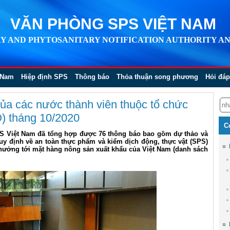
VĂN PHÒNG SPS VIỆT NAM
Y AND PHYTOSANITARY NOTIFICATION AUTHORITY AN
 Nam
Hiệp định SPS
Thông báo
Thỏa thuận song phương
Hỏi đáp
ủa các nước thành viên thuộc tổ chức
) tháng 10/2020
C
PS Việt Nam đã tổng hợp được 76 thông báo bao gồm dự thảo và
uy định về an toàn thực phẩm và kiểm dịch động, thực vật (SPS)
hưởng tới mặt hàng nông sản xuất khẩu của Việt Nam (danh sách