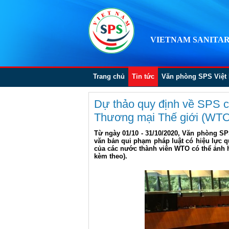
VIETNAM SANITAR
Trang chủ
Tin tức
Văn phòng SPS Việt
Dự thảo quy định về SPS c
Thương mại Thế giới (WTO
Từ ngày 01/10 - 31/10/2020, Văn phòng S
văn bản qui phạm pháp luật có hiệu lực q
của các nước thành viên WTO có thể ảnh 
kèm theo).