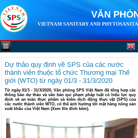
VĂN PHÒN
VIETNAM SANITARY AND PHYTOSANITA
Dự thảo quy định về SPS của các nước
thành viên thuộc tổ chức Thương mại Thế
giới (WTO) từ ngày 01/3 - 31/3/2020
Từ ngày 01/3 - 31/3/2020, Văn phòng SPS Việt Nam đã tổng hợp các
thông báo dự thảo và văn bản qui phạm pháp luật có hiệu lực quy
định về an toàn thực phẩm và kiểm dịch động thực vật (SPS) của
các nước thành viên WTO, có thể ảnh hưởng tới mặt hàng nông sản
xuất khẩu của Việt Nam (Xem file đính kèm).