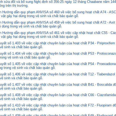
 sửa đổi và bổ sung Nghị định số 356-25 ngày 12 tháng Chaabane năm 1446 
ng trên thị trường.
nh Hướng dẫn quy phạm ANVISA số 460 về việc bổ sung hoạt chất A74 - 
 vật gây hại dùng trong vệ sinh và chất bảo quản gỗ.
 Hướng dẫn quy phạm ANVISA số 459 về việc bổ sung hoạt chất A72 - Axit 
i dùng trong vệ sinh và chất bảo quản gỗ.
 Hướng dẫn quy phạm ANVISA số 461 về việc cập nhật hoạt chất C55 - Các
 vật gây hại dùng trong vệ sinh và chất bảo quản gỗ.
yết số 1.403 về việc cập nhật chuyên luận của hoạt chất P34 - Piriproxifem
 vệ sinh và chất bảo quản gỗ.
yết số 1.404 về việc cập nhật chuyên luận của hoạt chất P53 - Protioconazo
trong vệ sinh và chất bảo quản gỗ.
yết số 1.405 về việc cập nhật chuyên luận của hoạt chất P54 - Proexadiona
ng trong vệ sinh và chất bảo quản gỗ.
yết số 1.406 về việc cập nhật chuyên luận của hoạt chất T12 - Tiabendazol
 vệ sinh và chất bảo quản gỗ.
yết số 1.407 về việc cập nhật chuyên luận của hoạt chất B41 - Boscalida đ
 vệ sinh và chất bảo quản gỗ.
yết số 1.408 về việc cập nhật chuyên luận của hoạt chất C66 - Ciazofamida
 vệ sinh và chất bảo quản gỗ.
yết số 1.410 về việc cập nhật chuyên luận của hoạt chất F72 - Fluopiram đ
 vệ sinh và chất bảo quản gỗ.
yết số 1.409 về việc cập nhật chuyên luận của hoạt chất F49 - Fludioxonil 