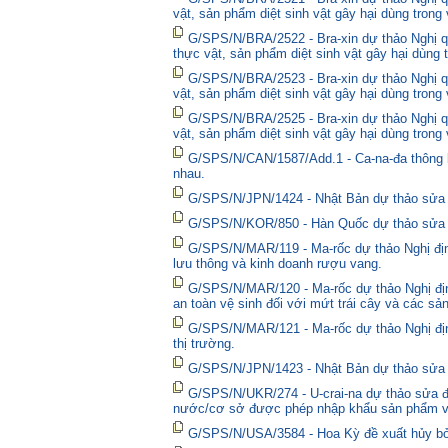
vật, sản phẩm diệt sinh vật gây hại dùng trong
G/SPS/N/BRA/2522 - Bra-xin dự thảo Nghị quy
thực vật, sản phẩm diệt sinh vật gây hại dùng 
G/SPS/N/BRA/2523 - Bra-xin dự thảo Nghị qu
vật, sản phẩm diệt sinh vật gây hại dùng trong
G/SPS/N/BRA/2525 - Bra-xin dự thảo Nghị qu
vật, sản phẩm diệt sinh vật gây hại dùng trong
G/SPS/N/CAN/1587/Add.1 - Ca-na-đa thông bá
nhau.
G/SPS/N/JPN/1424 - Nhật Bản dự thảo sửa đổ
G/SPS/N/KOR/850 - Hàn Quốc dự thảo sửa đổ
G/SPS/N/MAR/119 - Ma-rốc dự thảo Nghị định
lưu thông và kinh doanh rượu vang.
G/SPS/N/MAR/120 - Ma-rốc dự thảo Nghị địn
an toàn vệ sinh đối với mứt trái cây và các sả
G/SPS/N/MAR/121 - Ma-rốc dự thảo Nghị định 
thị trường.
G/SPS/N/JPN/1423 - Nhật Bản dự thảo sửa đổ
G/SPS/N/UKR/274 - U-crai-na dự thảo sửa đổ
nước/cơ sở được phép nhập khẩu sản phẩm và
G/SPS/N/USA/3584 - Hoa Kỳ đề xuất hủy bỏ 