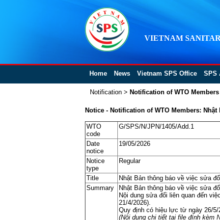
VIETNAM SANITAR
Home
News
Vietnam SPS Office
SPS 
Notification
>
Notification of WTO Members
Notice - Notification of WTO Members: Nhật
WTO
G/SPS/N/JPN/1405/Add.1
code
Date
19/05/2026
notice
Notice
Regular
type
Title
Nhật Bản thông báo về việc sửa đổi
Summary
Nhật Bản thông báo về việc sửa đổi
Nội dung sửa đổi liên quan đến việ
21/4/2026).
Quy định có hiệu lực từ ngày 26/5/
(Nội dung chi tiết tại file đính kè