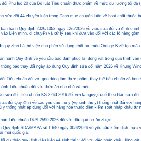
 đổi Phụ lục 20 của Bộ luật Tiêu chuẩn thực phẩm về mức dư lượng tối đa (
h sửa đổi 44 chuyên luận trong Danh mục chuyên luận về hoạt chất thuốc bả
ban hành Quy định 2026/1052 ngày 12/5/2026 về việc sửa đổi và đính chính
 vào Liên minh, di chuyển và xử lý sau khi đưa vào đối với các lô hàng gồm 
quy định bãi bỏ việc cho phép sử dụng chất tạo màu Orange B để tạo màu c
n hành Quy định về yêu cầu bảo đảm phúc lợi động vật trong quá trình vận c
hông báo thay đổi ngày áp dụng Quy định sửa đổi năm 2026 về Khung Winds
ổi Tiêu chuẩn đối với gạo dùng làm thực phẩm, thay thế tiêu chuẩn đã ban
hành Tiêu chuẩn đối với thức ăn cho chó và mèo.
o sửa đổi Tiêu chuẩn KS 2263:2016 đối với lá nguyệt quế theo Bản sửa đổi
 đổi Quy định về các yêu cầu thú y (vệ sinh thú y) thống nhất đối với hàng
 y thống nhất áp dụng đối với hàng hóa thuộc diện kiểm soát nhập khẩu từ n
hảo Tiêu chuẩn DUS 2590:2026 đối với dầu quả bơ ăn được.
 Quy định SDA/MAPA số 1.640 ngày 30/6/2026 về yêu cầu kiểm dịch thực vậ
ại mọi quốc gia.
i dự thảo quy định điều kiện vệ sinh thú y đối với việc nhập khẩu động vật