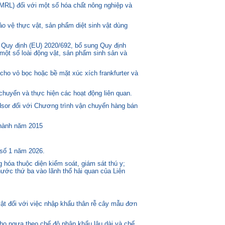
MRL) đối với một số hóa chất nông nghiệp và
o vệ thực vật, sản phẩm diệt sinh vật dùng
 Quy định (EU) 2020/692, bổ sung Quy định
một số loài động vật, sản phẩm sinh sản và
ho vỏ bọc hoặc bề mặt xúc xích frankfurter và
huyển và thực hiện các hoạt động liên quan.
or đối với Chương trình vận chuyển hàng bán
 hành năm 2015
 số 1 năm 2026.
 hóa thuộc diện kiểm soát, giám sát thú y;
ước thứ ba vào lãnh thổ hải quan của Liên
t đối với việc nhập khẩu thân rễ cây mẫu đơn
 họ ngựa theo chế độ nhập khẩu lâu dài và chế