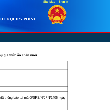
Site Map
Sign In
D ENQUIRY POINT
hụ gia thức ăn chăn nuôi.
e (đã thông báo tại mã G/SPS/N/JPN/1405 ngày