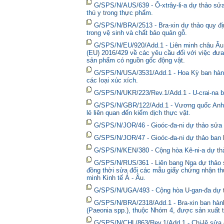
G/SPS/N/AUS/639 - Ô-xtrây-li-a dự thảo sửa
thú y trong thực phẩm.
G/SPS/N/BRA/2513 - Bra-xin dự thảo quy địn
trong vệ sinh và chất bảo quản gỗ.
G/SPS/N/EU/920/Add.1 - Liên minh châu Âu 
(EU) 2016/429 về các yêu cầu đối với việc đưa
sản phẩm có nguồn gốc động vật.
G/SPS/N/USA/3531/Add.1 - Hoa Kỳ ban hành 
các loại xúc xích.
G/SPS/N/UKR/223/Rev.1/Add.1 - U-crai-na ba
G/SPS/N/GBR/122/Add.1 - Vương quốc Anh t
lẻ liên quan đến kiểm dịch thực vật.
G/SPS/N/JOR/46 - Gioóc-đa-ni dự thảo sửa đ
G/SPS/N/JOR/47 - Gioóc-đa-ni dự thảo ban 
G/SPS/N/KEN/380 - Cộng hòa Kê-ni-a dự thả
G/SPS/N/RUS/361 - Liên bang Nga dự thảo sửa
đồng thời sửa đổi các mẫu giấy chứng nhận thú
minh Kinh tế Á - Âu.
G/SPS/N/UGA/493 - Cộng hòa U-gan-đa dự t
G/SPS/N/BRA/2318/Add.1 - Bra-xin ban hành
(Paeonia spp.), thuộc Nhóm 4, được sản xuất t
G/SPS/N/CHL/863/Rev.1/Add.1 - Chi-lê sửa đổ