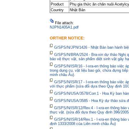
Product
Phụ gia thức ăn chăn nuôi Acetylcy
Country
Nhật Bản
File attach:
NJPN1405A1.pdf
ORTHER NOTICE:
G/SPS/N/JPN/1426 - Nhật Bản ban hành biện
G/SPS/N/BRA/2524 - Bra-xin dự thảo Nghị qu
bảo vệ thực vật, sản phẩm diệt sinh vật gây hạ
G/SPS/N/ISR/16 - I-xra-en thông báo việc 
trong dụng cụ, vật liệu bao gói, chứa đựng tiế
minh châu Âu).
G/SPS/N/ISR/17 - I-xra-en thông báo việc á
với thực phẩm (sửa đổi dựa theo Quy định 10/
G/SPS/N/USA/3578/Corr.1 - Hoa Kỳ ban hành 
G/SPS/N/USA/3585 - Hoa Kỳ dự thảo sửa đổi 
G/SPS/N/ISR/12/Rev.4 - I-xra-en thông báo
thực vật. (sửa đổi dựa theo Quy định 396/2005
G/SPS/N/ISR/14/Rev.1 - I-xra-en thông báo
định 1333/2008 của Liên minh châu Âu)