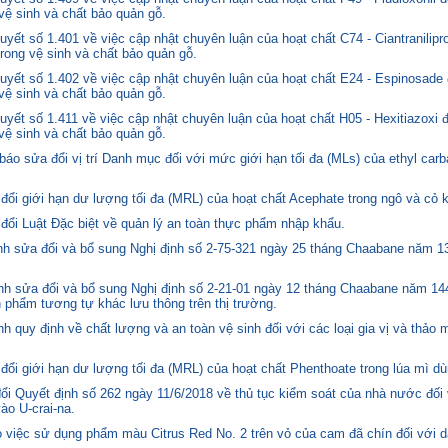
 vệ sinh và chất bảo quản gỗ.
ết số 1.401 về việc cập nhật chuyên luận của hoạt chất C74 - Ciantranilipr
trong vệ sinh và chất bảo quản gỗ.
yết số 1.402 về việc cập nhật chuyên luận của hoạt chất E24 - Espinosade 
 vệ sinh và chất bảo quản gỗ.
yết số 1.411 về việc cập nhật chuyên luận của hoạt chất H05 - Hexitiazoxi 
 vệ sinh và chất bảo quản gỗ.
o sửa đổi vị trí Danh mục đối với mức giới hạn tối đa (MLs) của ethyl carb
i giới hạn dư lượng tối đa (MRL) của hoạt chất Acephate trong ngô và cỏ k
i Luật Đặc biệt về quản lý an toàn thực phẩm nhập khẩu.
 sửa đổi và bổ sung Nghị định số 2-75-321 ngày 25 tháng Chaabane năm 1397
h sửa đổi và bổ sung Nghị định số 2-21-01 ngày 12 tháng Chaabane năm 144
n phẩm tương tự khác lưu thông trên thị trường.
quy định về chất lượng và an toàn vệ sinh đối với các loại gia vị và thảo 
i giới hạn dư lượng tối đa (MRL) của hoạt chất Phenthoate trong lúa mì dù
i Quyết định số 262 ngày 11/6/2018 về thủ tục kiểm soát của nhà nước đối
o U-crai-na.
việc sử dụng phẩm màu Citrus Red No. 2 trên vỏ của cam đã chín đối với d