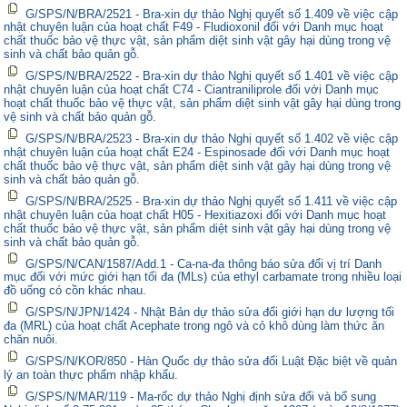
G/SPS/N/BRA/2521 - Bra-xin dự thảo Nghị quyết số 1.409 về việc cập
nhật chuyên luận của hoạt chất F49 - Fludioxonil đối với Danh mục hoạt
chất thuốc bảo vệ thực vật, sản phẩm diệt sinh vật gây hại dùng trong vệ
sinh và chất bảo quản gỗ.
G/SPS/N/BRA/2522 - Bra-xin dự thảo Nghị quyết số 1.401 về việc cập
nhật chuyên luận của hoạt chất C74 - Ciantraniliprole đối với Danh mục
hoạt chất thuốc bảo vệ thực vật, sản phẩm diệt sinh vật gây hại dùng trong
vệ sinh và chất bảo quản gỗ.
G/SPS/N/BRA/2523 - Bra-xin dự thảo Nghị quyết số 1.402 về việc cập
nhật chuyên luận của hoạt chất E24 - Espinosade đối với Danh mục hoạt
chất thuốc bảo vệ thực vật, sản phẩm diệt sinh vật gây hại dùng trong vệ
sinh và chất bảo quản gỗ.
G/SPS/N/BRA/2525 - Bra-xin dự thảo Nghị quyết số 1.411 về việc cập
nhật chuyên luận của hoạt chất H05 - Hexitiazoxi đối với Danh mục hoạt
chất thuốc bảo vệ thực vật, sản phẩm diệt sinh vật gây hại dùng trong vệ
sinh và chất bảo quản gỗ.
G/SPS/N/CAN/1587/Add.1 - Ca-na-đa thông báo sửa đổi vị trí Danh
mục đối với mức giới hạn tối đa (MLs) của ethyl carbamate trong nhiều loại
đồ uống có cồn khác nhau.
G/SPS/N/JPN/1424 - Nhật Bản dự thảo sửa đổi giới hạn dư lượng tối
đa (MRL) của hoạt chất Acephate trong ngô và cỏ khô dùng làm thức ăn
chăn nuôi.
G/SPS/N/KOR/850 - Hàn Quốc dự thảo sửa đổi Luật Đặc biệt về quản
lý an toàn thực phẩm nhập khẩu.
G/SPS/N/MAR/119 - Ma-rốc dự thảo Nghị định sửa đổi và bổ sung