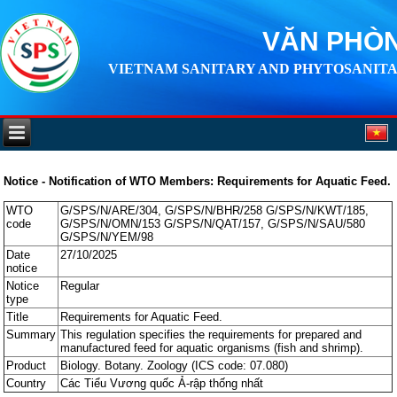
VĂN PHÒN
VIETNAM SANITARY AND PHYTOSANITA
Notice - Notification of WTO Members: Requirements for Aquatic Feed.
WTO
G/SPS/N/ARE/304, G/SPS/N/BHR/258 G/SPS/N/KWT/185,
code
G/SPS/N/OMN/153 G/SPS/N/QAT/157, G/SPS/N/SAU/580
G/SPS/N/YEM/98
Date
27/10/2025
notice
Notice
Regular
type
Title
Requirements for Aquatic Feed.
Summary
This regulation specifies the requirements for prepared and
manufactured feed for aquatic organisms (fish and shrimp).
Product
Biology. Botany. Zoology (ICS code: 07.080)
Country
Các Tiểu Vương quốc Ả-rập thống nhất