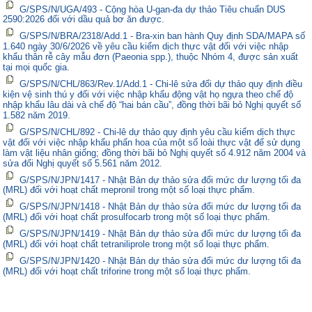
G/SPS/N/UGA/493 - Cộng hòa U-gan-đa dự thảo Tiêu chuẩn DUS
2590:2026 đối với dầu quả bơ ăn được.
G/SPS/N/BRA/2318/Add.1 - Bra-xin ban hành Quy định SDA/MAPA số
1.640 ngày 30/6/2026 về yêu cầu kiểm dịch thực vật đối với việc nhập
khẩu thân rễ cây mẫu đơn (Paeonia spp.), thuộc Nhóm 4, được sản xuất
tại mọi quốc gia.
G/SPS/N/CHL/863/Rev.1/Add.1 - Chi-lê sửa đổi dự thảo quy định điều
kiện vệ sinh thú y đối với việc nhập khẩu động vật họ ngựa theo chế độ
nhập khẩu lâu dài và chế độ “hai bán cầu”, đồng thời bãi bỏ Nghị quyết số
1.582 năm 2019.
G/SPS/N/CHL/892 - Chi-lê dự thảo quy định yêu cầu kiểm dịch thực
vật đối với việc nhập khẩu phấn hoa của một số loài thực vật để sử dụng
làm vật liệu nhân giống; đồng thời bãi bỏ Nghị quyết số 4.912 năm 2004 và
sửa đổi Nghị quyết số 5.561 năm 2012.
G/SPS/N/JPN/1417 - Nhật Bản dự thảo sửa đổi mức dư lượng tối đa
(MRL) đối với hoạt chất mepronil trong một số loại thực phẩm.
G/SPS/N/JPN/1418 - Nhật Bản dự thảo sửa đổi mức dư lượng tối đa
(MRL) đối với hoạt chất prosulfocarb trong một số loại thực phẩm.
G/SPS/N/JPN/1419 - Nhật Bản dự thảo sửa đổi mức dư lượng tối đa
(MRL) đối với hoạt chất tetraniliprole trong một số loại thực phẩm.
G/SPS/N/JPN/1420 - Nhật Bản dự thảo sửa đổi mức dư lượng tối đa
(MRL) đối với hoạt chất triforine trong một số loại thực phẩm.