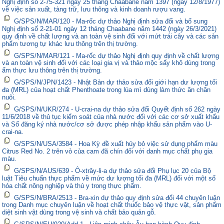
Nghị định số 2-75-321 ngày 25 tháng Chaabane năm 1397 (ngày 12/8/1977)
về việc sản xuất, tàng trữ, lưu thông và kinh doanh rượu vang.
G/SPS/N/MAR/120 - Ma-rốc dự thảo Nghị định sửa đổi và bổ sung
Nghị định số 2-21-01 ngày 12 tháng Chaabane năm 1442 (ngày 26/3/2021)
quy định về chất lượng và an toàn vệ sinh đối với mứt trái cây và các sản
phẩm tương tự khác lưu thông trên thị trường.
G/SPS/N/MAR/121 - Ma-rốc dự thảo Nghị định quy định về chất lượng
và an toàn vệ sinh đối với các loại gia vị và thảo mộc sấy khô dùng trong
ẩm thực lưu thông trên thị trường.
G/SPS/N/JPN/1423 - Nhật Bản dự thảo sửa đổi giới hạn dư lượng tối
đa (MRL) của hoạt chất Phenthoate trong lúa mì dùng làm thức ăn chăn
nuôi.
G/SPS/N/UKR/274 - U-crai-na dự thảo sửa đổi Quyết định số 262 ngày
11/6/2018 về thủ tục kiểm soát của nhà nước đối với các cơ sở xuất khẩu
và Sổ đăng ký nhà nước/cơ sở được phép nhập khẩu sản phẩm vào U-
crai-na.
G/SPS/N/USA/3584 - Hoa Kỳ đề xuất hủy bỏ việc sử dụng phẩm màu
Citrus Red No. 2 trên vỏ của cam đã chín đối với danh mục chất phụ gia
màu.
G/SPS/N/AUS/639 - Ô-xtrây-li-a dự thảo sửa đổi Phụ lục 20 của Bộ
luật Tiêu chuẩn thực phẩm về mức dư lượng tối đa (MRL) đối với một số
hóa chất nông nghiệp và thú y trong thực phẩm.
G/SPS/N/BRA/2513 - Bra-xin dự thảo quy định sửa đổi 44 chuyên luận
trong Danh mục chuyên luận về hoạt chất thuốc bảo vệ thực vật, sản phẩm
diệt sinh vật dùng trong vệ sinh và chất bảo quản gỗ.