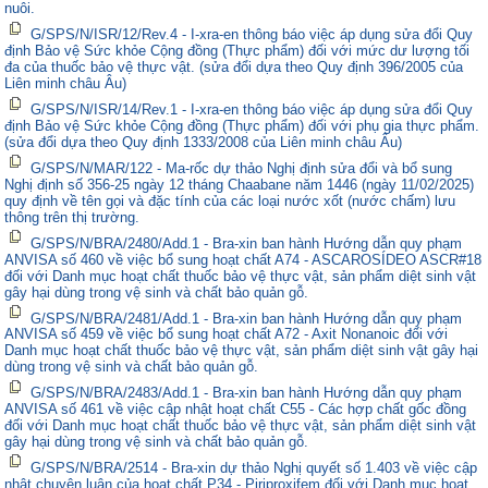
nuôi.
G/SPS/N/ISR/12/Rev.4 - I-xra-en thông báo việc áp dụng sửa đổi Quy
định Bảo vệ Sức khỏe Cộng đồng (Thực phẩm) đối với mức dư lượng tối
đa của thuốc bảo vệ thực vật. (sửa đổi dựa theo Quy định 396/2005 của
Liên minh châu Âu)
G/SPS/N/ISR/14/Rev.1 - I-xra-en thông báo việc áp dụng sửa đổi Quy
định Bảo vệ Sức khỏe Cộng đồng (Thực phẩm) đối với phụ gia thực phẩm.
(sửa đổi dựa theo Quy định 1333/2008 của Liên minh châu Âu)
G/SPS/N/MAR/122 - Ma-rốc dự thảo Nghị định sửa đổi và bổ sung
Nghị định số 356-25 ngày 12 tháng Chaabane năm 1446 (ngày 11/02/2025)
quy định về tên gọi và đặc tính của các loại nước xốt (nước chấm) lưu
thông trên thị trường.
G/SPS/N/BRA/2480/Add.1 - Bra-xin ban hành Hướng dẫn quy phạm
ANVISA số 460 về việc bổ sung hoạt chất A74 - ASCAROSÍDEO ASCR#18
đối với Danh mục hoạt chất thuốc bảo vệ thực vật, sản phẩm diệt sinh vật
gây hại dùng trong vệ sinh và chất bảo quản gỗ.
G/SPS/N/BRA/2481/Add.1 - Bra-xin ban hành Hướng dẫn quy phạm
ANVISA số 459 về việc bổ sung hoạt chất A72 - Axit Nonanoic đối với
Danh mục hoạt chất thuốc bảo vệ thực vật, sản phẩm diệt sinh vật gây hại
dùng trong vệ sinh và chất bảo quản gỗ.
G/SPS/N/BRA/2483/Add.1 - Bra-xin ban hành Hướng dẫn quy phạm
ANVISA số 461 về việc cập nhật hoạt chất C55 - Các hợp chất gốc đồng
đối với Danh mục hoạt chất thuốc bảo vệ thực vật, sản phẩm diệt sinh vật
gây hại dùng trong vệ sinh và chất bảo quản gỗ.
G/SPS/N/BRA/2514 - Bra-xin dự thảo Nghị quyết số 1.403 về việc cập
nhật chuyên luận của hoạt chất P34 - Piriproxifem đối với Danh mục hoạt