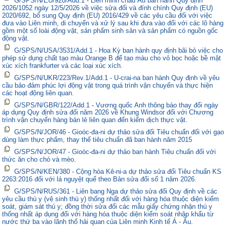
G/SPS/N/EU/920/Add.1 - Liên minh châu Âu ban hành Quy định
2026/1052 ngày 12/5/2026 về việc sửa đổi và đính chính Quy định (EU)
2020/692, bổ sung Quy định (EU) 2016/429 về các yêu cầu đối với việc
đưa vào Liên minh, di chuyển và xử lý sau khi đưa vào đối với các lô hàng
gồm một số loài động vật, sản phẩm sinh sản và sản phẩm có nguồn gốc
động vật.
G/SPS/N/USA/3531/Add.1 - Hoa Kỳ ban hành quy định bãi bỏ việc cho
phép sử dụng chất tạo màu Orange B để tạo màu cho vỏ bọc hoặc bề mặt
xúc xích frankfurter và các loại xúc xích.
G/SPS/N/UKR/223/Rev.1/Add.1 - U-crai-na ban hành Quy định về yêu
cầu bảo đảm phúc lợi động vật trong quá trình vận chuyển và thực hiện
các hoạt động liên quan.
G/SPS/N/GBR/122/Add.1 - Vương quốc Anh thông báo thay đổi ngày
áp dụng Quy định sửa đổi năm 2026 về Khung Windsor đối với Chương
trình vận chuyển hàng bán lẻ liên quan đến kiểm dịch thực vật.
G/SPS/N/JOR/46 - Gioóc-đa-ni dự thảo sửa đổi Tiêu chuẩn đối với gạo
dùng làm thực phẩm, thay thế tiêu chuẩn đã ban hành năm 2015
G/SPS/N/JOR/47 - Gioóc-đa-ni dự thảo ban hành Tiêu chuẩn đối với
thức ăn cho chó và mèo.
G/SPS/N/KEN/380 - Cộng hòa Kê-ni-a dự thảo sửa đổi Tiêu chuẩn KS
2263:2016 đối với lá nguyệt quế theo Bản sửa đổi số 1 năm 2026.
G/SPS/N/RUS/361 - Liên bang Nga dự thảo sửa đổi Quy định về các
yêu cầu thú y (vệ sinh thú y) thống nhất đối với hàng hóa thuộc diện kiểm
soát, giám sát thú y; đồng thời sửa đổi các mẫu giấy chứng nhận thú y
thống nhất áp dụng đối với hàng hóa thuộc diện kiểm soát nhập khẩu từ
nước thứ ba vào lãnh thổ hải quan của Liên minh Kinh tế Á - Âu.