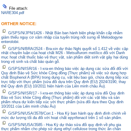
File attach:
NARE304.pdf
ORTHER NOTICE:
G/SPS/N/JPN/1426 - Nhật Bản ban hành biện pháp khẩn cấp nhằm
giảm thiểu nguy cơ xâm nhập của tuyến trùng nốt sưng rễ Meloidogyne
enterolobii.
G/SPS/N/BRA/2524 - Bra-xin dự thảo Nghị quyết số 1.412 về việc cập
nhật chuyên luận của hoạt chất M26 - Metsulfurom metílico đối với Danh
mục hoạt chất thuốc bảo vệ thực vật, sản phẩm diệt sinh vật gây hại dùng
trong vệ sinh và chất bảo quản gỗ.
G/SPS/N/ISR/16 - I-xra-en thông báo việc áp dụng các sửa đổi đối với
Quy định Bảo vệ Sức khỏe Cộng đồng (Thực phẩm) về việc sử dụng hợp
chất Bisphenol A (BPA) trong dụng cụ, vật liệu bao gói, chứa đựng tiếp xúc
trực tiếp với thực phẩm (sửa đổi dựa trên Quy định (EU) 2024/3190, thay
thế Quy định (EU) 10/2011 hiện hành của Liên minh châu Âu).
G/SPS/N/ISR/17 - I-xra-en thông báo việc áp dụng sửa đổi Quy định
Bảo vệ Sức khỏe Cộng đồng (Thực phẩm) đối với các vật liệu và sản
phẩm nhựa dự kiến tiếp xúc với thực phẩm (sửa đổi dựa theo Quy định
10/2011 của Liên minh châu Âu)
G/SPS/N/USA/3578/Corr.1 - Hoa Kỳ ban hành quy định đính chính về
mức dư lượng tối đa đối với hoạt chất epyrifenacil trên 1 số sản phẩm.
G/SPS/N/USA/3585 - Hoa Kỳ dự thảo sửa đổi quy định về phụ gia
thực phẩm nhằm cho phép sử dụng ethyl cellulose trong thức ăn chăn