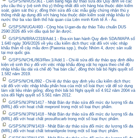
G/SPS/N/RUS/361 - Liên bang Nga dự thảo sửa đổi Quy định về các
yêu cầu thú y (vệ sinh thú y) thống nhất đối với hàng hóa thuộc diện kiểm
soát, giám sát thú y; đồng thời sửa đổi các mẫu giấy chứng nhận thú y
thống nhất áp dụng đối với hàng hóa thuộc diện kiểm soát nhập khẩu từ
nước thứ ba vào lãnh thổ hải quan của Liên minh Kinh tế Á - Âu.
G/SPS/N/UGA/493 - Cộng hòa U-gan-đa dự thảo Tiêu chuẩn DUS
2590:2026 đối với dầu quả bơ ăn được.
G/SPS/N/BRA/2318/Add.1 - Bra-xin ban hành Quy định SDA/MAPA số
1.640 ngày 30/6/2026 về yêu cầu kiểm dịch thực vật đối với việc nhập
khẩu thân rễ cây mẫu đơn (Paeonia spp.), thuộc Nhóm 4, được sản xuất
tại mọi quốc gia.
G/SPS/N/CHL/863/Rev.1/Add.1 - Chi-lê sửa đổi dự thảo quy định điều
kiện vệ sinh thú y đối với việc nhập khẩu động vật họ ngựa theo chế độ
nhập khẩu lâu dài và chế độ “hai bán cầu”, đồng thời bãi bỏ Nghị quyết số
1.582 năm 2019.
G/SPS/N/CHL/892 - Chi-lê dự thảo quy định yêu cầu kiểm dịch thực
vật đối với việc nhập khẩu phấn hoa của một số loài thực vật để sử dụng
làm vật liệu nhân giống; đồng thời bãi bỏ Nghị quyết số 4.912 năm 2004 và
sửa đổi Nghị quyết số 5.561 năm 2012.
G/SPS/N/JPN/1417 - Nhật Bản dự thảo sửa đổi mức dư lượng tối đa
(MRL) đối với hoạt chất mepronil trong một số loại thực phẩm.
G/SPS/N/JPN/1418 - Nhật Bản dự thảo sửa đổi mức dư lượng tối đa
(MRL) đối với hoạt chất prosulfocarb trong một số loại thực phẩm.
G/SPS/N/JPN/1419 - Nhật Bản dự thảo sửa đổi mức dư lượng tối đa
(MRL) đối với hoạt chất tetraniliprole trong một số loại thực phẩm.