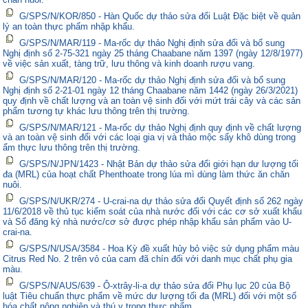
G/SPS/N/KOR/850 - Hàn Quốc dự thảo sửa đổi Luật Đặc biệt về quản
lý an toàn thực phẩm nhập khẩu.
G/SPS/N/MAR/119 - Ma-rốc dự thảo Nghị định sửa đổi và bổ sung
Nghị định số 2-75-321 ngày 25 tháng Chaabane năm 1397 (ngày 12/8/1977)
về việc sản xuất, tàng trữ, lưu thông và kinh doanh rượu vang.
G/SPS/N/MAR/120 - Ma-rốc dự thảo Nghị định sửa đổi và bổ sung
Nghị định số 2-21-01 ngày 12 tháng Chaabane năm 1442 (ngày 26/3/2021)
quy định về chất lượng và an toàn vệ sinh đối với mứt trái cây và các sản
phẩm tương tự khác lưu thông trên thị trường.
G/SPS/N/MAR/121 - Ma-rốc dự thảo Nghị định quy định về chất lượng
và an toàn vệ sinh đối với các loại gia vị và thảo mộc sấy khô dùng trong
ẩm thực lưu thông trên thị trường.
G/SPS/N/JPN/1423 - Nhật Bản dự thảo sửa đổi giới hạn dư lượng tối
đa (MRL) của hoạt chất Phenthoate trong lúa mì dùng làm thức ăn chăn
nuôi.
G/SPS/N/UKR/274 - U-crai-na dự thảo sửa đổi Quyết định số 262 ngày
11/6/2018 về thủ tục kiểm soát của nhà nước đối với các cơ sở xuất khẩu
và Sổ đăng ký nhà nước/cơ sở được phép nhập khẩu sản phẩm vào U-
crai-na.
G/SPS/N/USA/3584 - Hoa Kỳ đề xuất hủy bỏ việc sử dụng phẩm màu
Citrus Red No. 2 trên vỏ của cam đã chín đối với danh mục chất phụ gia
màu.
G/SPS/N/AUS/639 - Ô-xtrây-li-a dự thảo sửa đổi Phụ lục 20 của Bộ
luật Tiêu chuẩn thực phẩm về mức dư lượng tối đa (MRL) đối với một số
hóa chất nông nghiệp và thú y trong thực phẩm.