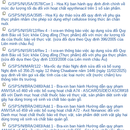
G/SPS/N/USA/3578/Corr.1 - Hoa Kỳ ban hành quy định đính chính về
mức dư lượng tối đa đối với hoạt chất epyrifenacil trên 1 số sản phẩm.
G/SPS/N/USA/3585 - Hoa Kỳ dự thảo sửa đổi quy định về phụ gia
thực phẩm nhằm cho phép sử dụng ethyl cellulose trong thức ăn chăn
nuôi.
G/SPS/N/ISR/12/Rev.4 - I-xra-en thông báo việc áp dụng sửa đổi Quy
định Bảo vệ Sức khỏe Cộng đồng (Thực phẩm) đối với mức dư lượng tối
đa của thuốc bảo vệ thực vật. (sửa đổi dựa theo Quy định 396/2005 của
Liên minh châu Âu)
G/SPS/N/ISR/14/Rev.1 - I-xra-en thông báo việc áp dụng sửa đổi Quy
định Bảo vệ Sức khỏe Cộng đồng (Thực phẩm) đối với phụ gia thực phẩm.
(sửa đổi dựa theo Quy định 1333/2008 của Liên minh châu Âu)
G/SPS/N/MAR/122 - Ma-rốc dự thảo Nghị định sửa đổi và bổ sung
Nghị định số 356-25 ngày 12 tháng Chaabane năm 1446 (ngày 11/02/2025)
quy định về tên gọi và đặc tính của các loại nước xốt (nước chấm) lưu
thông trên thị trường.
G/SPS/N/BRA/2480/Add.1 - Bra-xin ban hành Hướng dẫn quy phạm
ANVISA số 460 về việc bổ sung hoạt chất A74 - ASCAROSÍDEO ASCR#18
đối với Danh mục hoạt chất thuốc bảo vệ thực vật, sản phẩm diệt sinh vật
gây hại dùng trong vệ sinh và chất bảo quản gỗ.
G/SPS/N/BRA/2481/Add.1 - Bra-xin ban hành Hướng dẫn quy phạm
ANVISA số 459 về việc bổ sung hoạt chất A72 - Axit Nonanoic đối với
Danh mục hoạt chất thuốc bảo vệ thực vật, sản phẩm diệt sinh vật gây hại
dùng trong vệ sinh và chất bảo quản gỗ.
G/SPS/N/BRA/2483/Add.1 - Bra-xin ban hành Hướng dẫn quy phạm