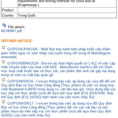
requirements and testing methods for clove bud oil
(Eugeniaspp.)
Product
Country
Trung Quốc
File attach:
NCHN967.pdf
ORTHER NOTICE:
G/SPS/N/JPN/1426 - Nhật Bản ban hành biện pháp khẩn cấp nhằm
giảm thiểu nguy cơ xâm nhập của tuyến trùng nốt sưng rễ Meloidogyne
enterolobii.
G/SPS/N/BRA/2524 - Bra-xin dự thảo Nghị quyết số 1.412 về việc cập
nhật chuyên luận của hoạt chất M26 - Metsulfurom metílico đối với Danh
mục hoạt chất thuốc bảo vệ thực vật, sản phẩm diệt sinh vật gây hại dùng
trong vệ sinh và chất bảo quản gỗ.
G/SPS/N/ISR/16 - I-xra-en thông báo việc áp dụng các sửa đổi đối với
Quy định Bảo vệ Sức khỏe Cộng đồng (Thực phẩm) về việc sử dụng hợp
chất Bisphenol A (BPA) trong dụng cụ, vật liệu bao gói, chứa đựng tiếp xúc
trực tiếp với thực phẩm (sửa đổi dựa trên Quy định (EU) 2024/3190, thay
thế Quy định (EU) 10/2011 hiện hành của Liên minh châu Âu).
G/SPS/N/ISR/17 - I-xra-en thông báo việc áp dụng sửa đổi Quy định
Bảo vệ Sức khỏe Cộng đồng (Thực phẩm) đối với các vật liệu và sản
phẩm nhựa dự kiến tiếp xúc với thực phẩm (sửa đổi dựa theo Quy định
10/2011 của Liên minh châu Âu)