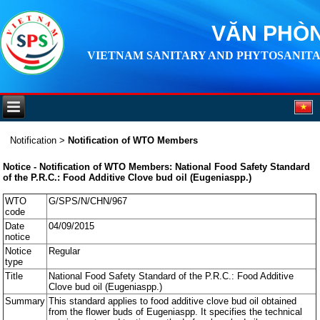
VĂN PHÒN
VIETNAM SANITARY AND PHYTOSANITA
Notification
>
Notification of WTO Members
Notice - Notification of WTO Members: National Food Safety Standard
of the P.R.C.: Food Additive Clove bud oil (Eugeniaspp.)
WTO
G/SPS/N/CHN/967
code
Date
04/09/2015
notice
Notice
Regular
type
Title
National Food Safety Standard of the P.R.C.: Food Additive
Clove bud oil (Eugeniaspp.)
Summary
This standard applies to food additive clove bud oil obtained
from the flower buds of Eugeniaspp. It specifies the technical