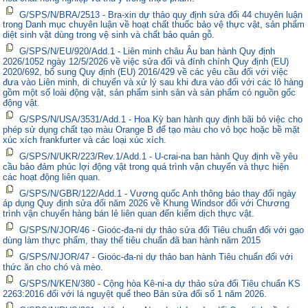
G/SPS/N/BRA/2513 - Bra-xin dự thảo quy định sửa đổi 44 chuyên luận
trong Danh mục chuyên luận về hoạt chất thuốc bảo vệ thực vật, sản phẩm
diệt sinh vật dùng trong vệ sinh và chất bảo quản gỗ.
G/SPS/N/EU/920/Add.1 - Liên minh châu Âu ban hành Quy định
2026/1052 ngày 12/5/2026 về việc sửa đổi và đính chính Quy định (EU)
2020/692, bổ sung Quy định (EU) 2016/429 về các yêu cầu đối với việc
đưa vào Liên minh, di chuyển và xử lý sau khi đưa vào đối với các lô hàng
gồm một số loài động vật, sản phẩm sinh sản và sản phẩm có nguồn gốc
động vật.
G/SPS/N/USA/3531/Add.1 - Hoa Kỳ ban hành quy định bãi bỏ việc cho
phép sử dụng chất tạo màu Orange B để tạo màu cho vỏ bọc hoặc bề mặt
xúc xích frankfurter và các loại xúc xích.
G/SPS/N/UKR/223/Rev.1/Add.1 - U-crai-na ban hành Quy định về yêu
cầu bảo đảm phúc lợi động vật trong quá trình vận chuyển và thực hiện
các hoạt động liên quan.
G/SPS/N/GBR/122/Add.1 - Vương quốc Anh thông báo thay đổi ngày
áp dụng Quy định sửa đổi năm 2026 về Khung Windsor đối với Chương
trình vận chuyển hàng bán lẻ liên quan đến kiểm dịch thực vật.
G/SPS/N/JOR/46 - Gioóc-đa-ni dự thảo sửa đổi Tiêu chuẩn đối với gạo
dùng làm thực phẩm, thay thế tiêu chuẩn đã ban hành năm 2015
G/SPS/N/JOR/47 - Gioóc-đa-ni dự thảo ban hành Tiêu chuẩn đối với
thức ăn cho chó và mèo.
G/SPS/N/KEN/380 - Cộng hòa Kê-ni-a dự thảo sửa đổi Tiêu chuẩn KS
2263:2016 đối với lá nguyệt quế theo Bản sửa đổi số 1 năm 2026.