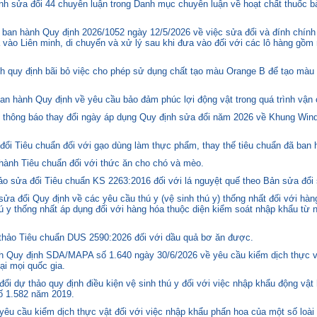
h sửa đổi 44 chuyên luận trong Danh mục chuyên luận về hoạt chất thuốc bả
ban hành Quy định 2026/1052 ngày 12/5/2026 về việc sửa đổi và đính chính
 vào Liên minh, di chuyển và xử lý sau khi đưa vào đối với các lô hàng gồm 
quy định bãi bỏ việc cho phép sử dụng chất tạo màu Orange B để tạo màu c
n hành Quy định về yêu cầu bảo đảm phúc lợi động vật trong quá trình vận c
hông báo thay đổi ngày áp dụng Quy định sửa đổi năm 2026 về Khung Winds
ổi Tiêu chuẩn đối với gạo dùng làm thực phẩm, thay thế tiêu chuẩn đã ban
hành Tiêu chuẩn đối với thức ăn cho chó và mèo.
o sửa đổi Tiêu chuẩn KS 2263:2016 đối với lá nguyệt quế theo Bản sửa đổi
 đổi Quy định về các yêu cầu thú y (vệ sinh thú y) thống nhất đối với hàng
 y thống nhất áp dụng đối với hàng hóa thuộc diện kiểm soát nhập khẩu từ n
hảo Tiêu chuẩn DUS 2590:2026 đối với dầu quả bơ ăn được.
 Quy định SDA/MAPA số 1.640 ngày 30/6/2026 về yêu cầu kiểm dịch thực vậ
ại mọi quốc gia.
i dự thảo quy định điều kiện vệ sinh thú y đối với việc nhập khẩu động vật
số 1.582 năm 2019.
êu cầu kiểm dịch thực vật đối với việc nhập khẩu phấn hoa của một số loài 