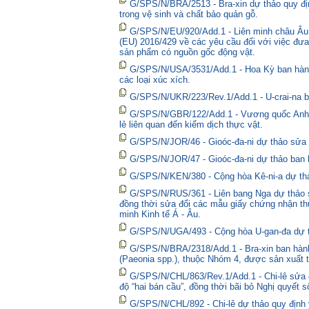
G/SPS/N/BRA/2513 - Bra-xin dự thảo quy địn
trong vệ sinh và chất bảo quản gỗ.
G/SPS/N/EU/920/Add.1 - Liên minh châu Âu 
(EU) 2016/429 về các yêu cầu đối với việc đưa
sản phẩm có nguồn gốc động vật.
G/SPS/N/USA/3531/Add.1 - Hoa Kỳ ban hành 
các loại xúc xích.
G/SPS/N/UKR/223/Rev.1/Add.1 - U-crai-na ba
G/SPS/N/GBR/122/Add.1 - Vương quốc Anh t
lẻ liên quan đến kiểm dịch thực vật.
G/SPS/N/JOR/46 - Gioóc-đa-ni dự thảo sửa đ
G/SPS/N/JOR/47 - Gioóc-đa-ni dự thảo ban 
G/SPS/N/KEN/380 - Cộng hòa Kê-ni-a dự thả
G/SPS/N/RUS/361 - Liên bang Nga dự thảo sửa
đồng thời sửa đổi các mẫu giấy chứng nhận thú
minh Kinh tế Á - Âu.
G/SPS/N/UGA/493 - Cộng hòa U-gan-đa dự t
G/SPS/N/BRA/2318/Add.1 - Bra-xin ban hành
(Paeonia spp.), thuộc Nhóm 4, được sản xuất t
G/SPS/N/CHL/863/Rev.1/Add.1 - Chi-lê sửa đổ
độ “hai bán cầu”, đồng thời bãi bỏ Nghị quyết 
G/SPS/N/CHL/892 - Chi-lê dự thảo quy định y