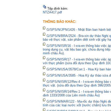
Tệp đính kèm:
NTZA417.pdf
THÔNG BÁO KHÁC:
G/SPS/N/JPN/1426 - Nhật Bản ban hành biện
G/SPS/N/BRA/2524 - Bra-xin dự thảo Nghị qu
bảo vệ thực vật, sản phẩm diệt sinh vật gây hạ
G/SPS/N/ISR/16 - I-xra-en thông báo việc 
trong dụng cụ, vật liệu bao gói, chứa đựng tiế
minh châu Âu).
G/SPS/N/ISR/17 - I-xra-en thông báo việc á
với thực phẩm (sửa đổi dựa theo Quy định 10/
G/SPS/N/USA/3578/Corr.1 - Hoa Kỳ ban hành 
G/SPS/N/USA/3585 - Hoa Kỳ dự thảo sửa đổi 
G/SPS/N/ISR/12/Rev.4 - I-xra-en thông báo
thực vật. (sửa đổi dựa theo Quy định 396/2005
G/SPS/N/ISR/14/Rev.1 - I-xra-en thông báo
định 1333/2008 của Liên minh châu Âu)
G/SPS/N/MAR/122 - Ma-rốc dự thảo Nghị định
tính của các loại nước xốt (nước chấm) lưu thô