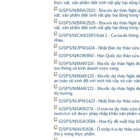
thực vật, sản phẩm diệt sinh vật gây hại dùng 
G/SPS/N/BRA/2523 - Bra-xin dự thảo Nghị qu
vật, sản phẩm diệt sinh vật gây hại dùng trong
G/SPS/N/BRA/2525 - Bra-xin dự thảo Nghị qu
vật, sản phẩm diệt sinh vật gây hại dùng trong
G/SPS/N/CAN/1587/Add.1 - Ca-na-đa thông bá
nhau.
G/SPS/N/JPN/1424 - Nhật Bản dự thảo sửa đổ
G/SPS/N/KOR/850 - Hàn Quốc dự thảo sửa đổ
G/SPS/N/MAR/119 - Ma-rốc dự thảo Nghị định
lưu thông và kinh doanh rượu vang.
G/SPS/N/MAR/120 - Ma-rốc dự thảo Nghị địn
an toàn vệ sinh đối với mứt trái cây và các sả
G/SPS/N/MAR/121 - Ma-rốc dự thảo Nghị định 
thị trường.
G/SPS/N/JPN/1423 - Nhật Bản dự thảo sửa đổ
G/SPS/N/UKR/274 - U-crai-na dự thảo sửa đổ
nước/cơ sở được phép nhập khẩu sản phẩm và
G/SPS/N/USA/3584 - Hoa Kỳ đề xuất hủy bỏ 
G/SPS/N/AUS/639 - Ô-xtrây-li-a dự thảo sửa
thú y trong thực phẩm.