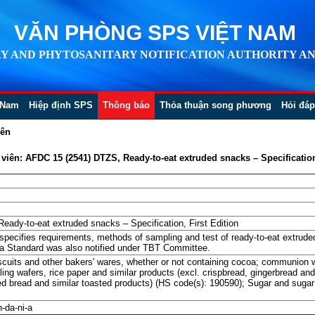
VĂN PHÒNG SPS VIỆT NAM
Y AND PHYTOSANITARY NOTIFICATION AUTHORITY AN
 Nam
Hiệp định SPS
Thông báo
Thỏa thuận song phương
Hỏi đáp
iên
ên: AFDC 15 (2541) DTZS, Ready-to-eat extruded snacks – Specification,
ady-to-eat extruded snacks – Specification, First Edition
specifies requirements, methods of sampling and test of ready-to-eat extrud
ia Standard was also notified under TBT Committee.
scuits and other bakers' wares, whether or not containing cocoa; communion w
ing wafers, rice paper and similar products (excl. crispbread, gingerbread and 
d bread and similar toasted products) (HS code(s): 190590); Sugar and sugar
-da-ni-a