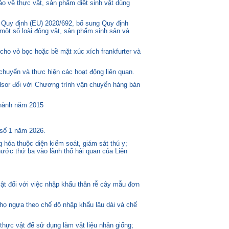
o vệ thực vật, sản phẩm diệt sinh vật dùng
 Quy định (EU) 2020/692, bổ sung Quy định
một số loài động vật, sản phẩm sinh sản và
ho vỏ bọc hoặc bề mặt xúc xích frankfurter và
huyển và thực hiện các hoạt động liên quan.
or đối với Chương trình vận chuyển hàng bán
 hành năm 2015
 số 1 năm 2026.
 hóa thuộc diện kiểm soát, giám sát thú y;
ước thứ ba vào lãnh thổ hải quan của Liên
t đối với việc nhập khẩu thân rễ cây mẫu đơn
 họ ngựa theo chế độ nhập khẩu lâu dài và chế
thực vật để sử dụng làm vật liệu nhân giống;