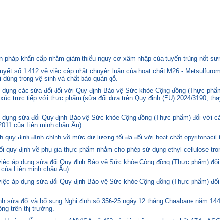
 pháp khẩn cấp nhằm giảm thiểu nguy cơ xâm nhập của tuyến trùng nốt sưng
yết số 1.412 về việc cập nhật chuyên luận của hoạt chất M26 - Metsulfurom
i dùng trong vệ sinh và chất bảo quản gỗ.
áp dụng các sửa đổi đối với Quy định Bảo vệ Sức khỏe Cộng đồng (Thực phẩm
p xúc trực tiếp với thực phẩm (sửa đổi dựa trên Quy định (EU) 2024/3190, th
p dụng sửa đổi Quy định Bảo vệ Sức khỏe Cộng đồng (Thực phẩm) đối với cá
2011 của Liên minh châu Âu)
quy định đính chính về mức dư lượng tối đa đối với hoạt chất epyrifenacil 
quy định về phụ gia thực phẩm nhằm cho phép sử dụng ethyl cellulose tron
 việc áp dụng sửa đổi Quy định Bảo vệ Sức khỏe Cộng đồng (Thực phẩm) đối
 của Liên minh châu Âu)
 việc áp dụng sửa đổi Quy định Bảo vệ Sức khỏe Cộng đồng (Thực phẩm) đối
 sửa đổi và bổ sung Nghị định số 356-25 ngày 12 tháng Chaabane năm 1446 
ng trên thị trường.