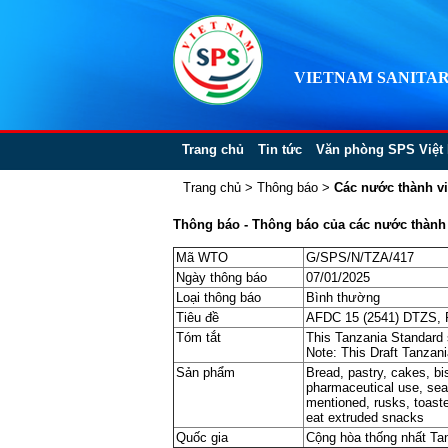
VIETNAM SANITAR
Trang chủ
Tin tức
Văn phòng SPS Việt
Trang chủ
>
Thông báo
>
Các nước thành v
Thông báo - Thông báo của các nước thành vi
Mã WTO
G/SPS/N/TZA/417
Ngày thông báo
07/01/2025
Loại thông báo
Bình thường
Tiêu đề
AFDC 15 (2541) DTZS, Re
Tóm tắt
This Tanzania Standard 
Note: This Draft Tanzan
Sản phẩm
Bread, pastry, cakes, bi
pharmaceutical use, seal
mentioned, rusks, toaste
eat extruded snacks
Quốc gia
Cộng hòa thống nhất Tan