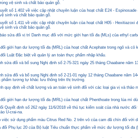
trong vệ sinh và chất bảo quản gỗ.
yết số 1.402 về việc cập nhật chuyên luận của hoạt chất E24 - Espinosade 
 vệ sinh và chất bảo quản gỗ.
yết số 1.411 về việc cập nhật chuyên luận của hoạt chất H05 - Hexitiazoxi 
 vệ sinh và chất bảo quản gỗ.
o sửa đổi vị trí Danh mục đối với mức giới hạn tối đa (MLs) của ethyl carb
i giới hạn dư lượng tối đa (MRL) của hoạt chất Acephate trong ngô và cỏ k
i Luật Đặc biệt về quản lý an toàn thực phẩm nhập khẩu.
 sửa đổi và bổ sung Nghị định số 2-75-321 ngày 25 tháng Chaabane năm 1397
h sửa đổi và bổ sung Nghị định số 2-21-01 ngày 12 tháng Chaabane năm 144
n phẩm tương tự khác lưu thông trên thị trường.
quy định về chất lượng và an toàn vệ sinh đối với các loại gia vị và thảo 
i giới hạn dư lượng tối đa (MRL) của hoạt chất Phenthoate trong lúa mì dù
i Quyết định số 262 ngày 11/6/2018 về thủ tục kiểm soát của nhà nước đối
o U-crai-na.
việc sử dụng phẩm màu Citrus Red No. 2 trên vỏ của cam đã chín đối với d
 đổi Phụ lục 20 của Bộ luật Tiêu chuẩn thực phẩm về mức dư lượng tối đa (