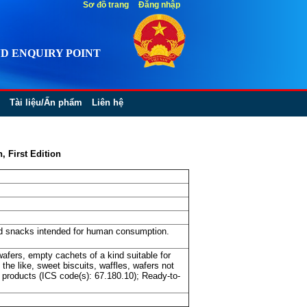
Sơ đồ trang
Đăng nhập
D ENQUIRY POINT
Tài liệu/Ấn phẩm
Liên hệ
 First Edition
ed snacks intended for human consumption.
afers, empty cachets of a kind suitable for
the like, sweet biscuits, waffles, wafers not
 products (ICS code(s): 67.180.10); Ready-to-