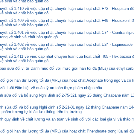
 vệ sinh và chất bảo quản gỗ.
yết số 1.410 về việc cập nhật chuyên luận của hoạt chất F72 - Fluopiram đ
 vệ sinh và chất bảo quản gỗ.
yết số 1.409 về việc cập nhật chuyên luận của hoạt chất F49 - Fludioxonil 
 vệ sinh và chất bảo quản gỗ.
ết số 1.401 về việc cập nhật chuyên luận của hoạt chất C74 - Ciantranilipr
trong vệ sinh và chất bảo quản gỗ.
yết số 1.402 về việc cập nhật chuyên luận của hoạt chất E24 - Espinosade 
 vệ sinh và chất bảo quản gỗ.
yết số 1.411 về việc cập nhật chuyên luận của hoạt chất H05 - Hexitiazoxi 
 vệ sinh và chất bảo quản gỗ.
o sửa đổi vị trí Danh mục đối với mức giới hạn tối đa (MLs) của ethyl carb
i giới hạn dư lượng tối đa (MRL) của hoạt chất Acephate trong ngô và cỏ k
i Luật Đặc biệt về quản lý an toàn thực phẩm nhập khẩu.
 sửa đổi và bổ sung Nghị định số 2-75-321 ngày 25 tháng Chaabane năm 1397
h sửa đổi và bổ sung Nghị định số 2-21-01 ngày 12 tháng Chaabane năm 144
n phẩm tương tự khác lưu thông trên thị trường.
quy định về chất lượng và an toàn vệ sinh đối với các loại gia vị và thảo 
i giới hạn dư lượng tối đa (MRL) của hoạt chất Phenthoate trong lúa mì dù