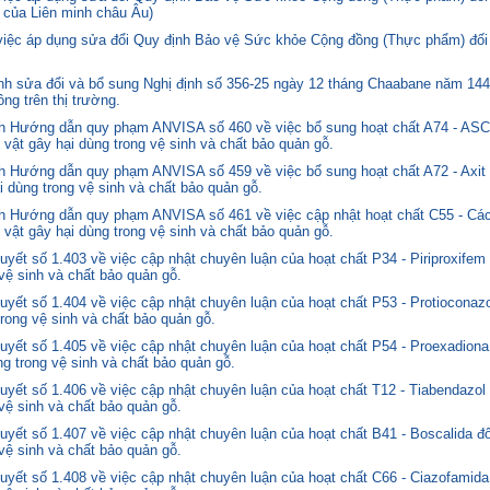
 của Liên minh châu Âu)
 việc áp dụng sửa đổi Quy định Bảo vệ Sức khỏe Cộng đồng (Thực phẩm) đối
 sửa đổi và bổ sung Nghị định số 356-25 ngày 12 tháng Chaabane năm 1446 
ng trên thị trường.
nh Hướng dẫn quy phạm ANVISA số 460 về việc bổ sung hoạt chất A74 - 
 vật gây hại dùng trong vệ sinh và chất bảo quản gỗ.
 Hướng dẫn quy phạm ANVISA số 459 về việc bổ sung hoạt chất A72 - Axit 
i dùng trong vệ sinh và chất bảo quản gỗ.
 Hướng dẫn quy phạm ANVISA số 461 về việc cập nhật hoạt chất C55 - Các
 vật gây hại dùng trong vệ sinh và chất bảo quản gỗ.
yết số 1.403 về việc cập nhật chuyên luận của hoạt chất P34 - Piriproxifem
 vệ sinh và chất bảo quản gỗ.
yết số 1.404 về việc cập nhật chuyên luận của hoạt chất P53 - Protioconazo
trong vệ sinh và chất bảo quản gỗ.
yết số 1.405 về việc cập nhật chuyên luận của hoạt chất P54 - Proexadiona
ng trong vệ sinh và chất bảo quản gỗ.
yết số 1.406 về việc cập nhật chuyên luận của hoạt chất T12 - Tiabendazol
 vệ sinh và chất bảo quản gỗ.
yết số 1.407 về việc cập nhật chuyên luận của hoạt chất B41 - Boscalida đ
 vệ sinh và chất bảo quản gỗ.
yết số 1.408 về việc cập nhật chuyên luận của hoạt chất C66 - Ciazofamida