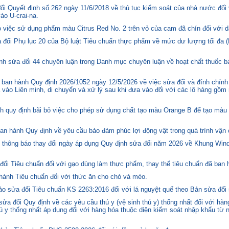
i Quyết định số 262 ngày 11/6/2018 về thủ tục kiểm soát của nhà nước đối
o U-crai-na.
việc sử dụng phẩm màu Citrus Red No. 2 trên vỏ của cam đã chín đối với d
 đổi Phụ lục 20 của Bộ luật Tiêu chuẩn thực phẩm về mức dư lượng tối đa (
h sửa đổi 44 chuyên luận trong Danh mục chuyên luận về hoạt chất thuốc bả
ban hành Quy định 2026/1052 ngày 12/5/2026 về việc sửa đổi và đính chính
 vào Liên minh, di chuyển và xử lý sau khi đưa vào đối với các lô hàng gồm 
quy định bãi bỏ việc cho phép sử dụng chất tạo màu Orange B để tạo màu c
n hành Quy định về yêu cầu bảo đảm phúc lợi động vật trong quá trình vận c
hông báo thay đổi ngày áp dụng Quy định sửa đổi năm 2026 về Khung Winds
ổi Tiêu chuẩn đối với gạo dùng làm thực phẩm, thay thế tiêu chuẩn đã ban
hành Tiêu chuẩn đối với thức ăn cho chó và mèo.
o sửa đổi Tiêu chuẩn KS 2263:2016 đối với lá nguyệt quế theo Bản sửa đổi
 đổi Quy định về các yêu cầu thú y (vệ sinh thú y) thống nhất đối với hàng
 y thống nhất áp dụng đối với hàng hóa thuộc diện kiểm soát nhập khẩu từ n