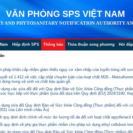
VĂN PHÒNG SPS VIỆT NAM
Y AND PHYTOSANITARY NOTIFICATION AUTHORITY AN
 Nam
Hiệp định SPS
Thông báo
Thỏa thuận song phương
Hỏi đáp
iên
 pháp khẩn cấp nhằm giảm thiểu nguy cơ xâm nhập của tuyến trùng nốt sưng
yết số 1.412 về việc cập nhật chuyên luận của hoạt chất M26 - Metsulfurom
i dùng trong vệ sinh và chất bảo quản gỗ.
áp dụng các sửa đổi đối với Quy định Bảo vệ Sức khỏe Cộng đồng (Thực phẩm
p xúc trực tiếp với thực phẩm (sửa đổi dựa trên Quy định (EU) 2024/3190, th
p dụng sửa đổi Quy định Bảo vệ Sức khỏe Cộng đồng (Thực phẩm) đối với cá
2011 của Liên minh châu Âu)
quy định đính chính về mức dư lượng tối đa đối với hoạt chất epyrifenacil 
quy định về phụ gia thực phẩm nhằm cho phép sử dụng ethyl cellulose tron
 việc áp dụng sửa đổi Quy định Bảo vệ Sức khỏe Cộng đồng (Thực phẩm) đối