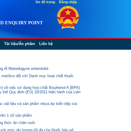
Sơ đồ trang
Đăng nhập
D ENQUIRY POINT
Tài liệu/Ấn phẩm
Liên hệ
 rễ Meloidogyne enterolobii.
 metílico đối với Danh mục hoạt chất thuốc
) về việc sử dụng hợp chất Bisphenol A (BPA)
ay thế Quy định (EU) 10/2011 hiện hành của Liên
c vật liệu và sản phẩm nhựa dự kiến tiếp xúc
trên 1 số sản phẩm.
g thức ăn chăn nuôi.
 với mức dư lượng tối đa của thuốc bảo vệ