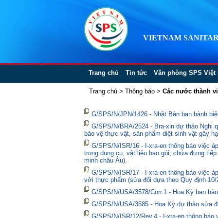
VIETNAM SANITAR
Trang chủ
Tin tức
Văn phòng SPS Việt
Trang chủ
>
Thông báo
>
Các nước thành v
G/SPS/N/JPN/1426 - Nhật Bản ban hành biện
G/SPS/N/BRA/2524 - Bra-xin dự thảo Nghị qu
bảo vệ thực vật, sản phẩm diệt sinh vật gây hạ
G/SPS/N/ISR/16 - I-xra-en thông báo việc 
trong dụng cụ, vật liệu bao gói, chứa đựng tiế
minh châu Âu).
G/SPS/N/ISR/17 - I-xra-en thông báo việc á
với thực phẩm (sửa đổi dựa theo Quy định 10/
G/SPS/N/USA/3578/Corr.1 - Hoa Kỳ ban hành 
G/SPS/N/USA/3585 - Hoa Kỳ dự thảo sửa đổi 
G/SPS/N/ISR/12/Rev.4 - I-xra-en thông báo