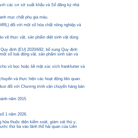
 với các cơ sở xuất khẩu và Sổ đăng ký nhà
anh mục chất phụ gia màu.
MRL) đối với một số hóa chất nông nghiệp và
o vệ thực vật, sản phẩm diệt sinh vật dùng
 Quy định (EU) 2020/692, bổ sung Quy định
một số loài động vật, sản phẩm sinh sản và
ho vỏ bọc hoặc bề mặt xúc xích frankfurter và
huyển và thực hiện các hoạt động liên quan.
or đối với Chương trình vận chuyển hàng bán
 hành năm 2015
 số 1 năm 2026.
 hóa thuộc diện kiểm soát, giám sát thú y;
ước thứ ba vào lãnh thổ hải quan của Liên