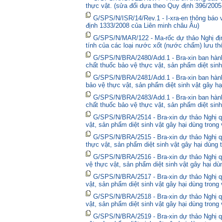
thực vật. (sửa đổi dựa theo Quy định 396/2005
G/SPS/N/ISR/14/Rev.1 - I-xra-en thông báo
định 1333/2008 của Liên minh châu Âu)
G/SPS/N/MAR/122 - Ma-rốc dự thảo Nghị định
tính của các loại nước xốt (nước chấm) lưu thô
G/SPS/N/BRA/2480/Add.1 - Bra-xin ban hà
chất thuốc bảo vệ thực vật, sản phẩm diệt sinh
G/SPS/N/BRA/2481/Add.1 - Bra-xin ban hành
bảo vệ thực vật, sản phẩm diệt sinh vật gây hạ
G/SPS/N/BRA/2483/Add.1 - Bra-xin ban hành
chất thuốc bảo vệ thực vật, sản phẩm diệt sinh
G/SPS/N/BRA/2514 - Bra-xin dự thảo Nghị qu
vật, sản phẩm diệt sinh vật gây hại dùng trong
G/SPS/N/BRA/2515 - Bra-xin dự thảo Nghị qu
thực vật, sản phẩm diệt sinh vật gây hại dùng 
G/SPS/N/BRA/2516 - Bra-xin dự thảo Nghị qu
vệ thực vật, sản phẩm diệt sinh vật gây hại dù
G/SPS/N/BRA/2517 - Bra-xin dự thảo Nghị qu
vật, sản phẩm diệt sinh vật gây hại dùng trong
G/SPS/N/BRA/2518 - Bra-xin dự thảo Nghị qu
vật, sản phẩm diệt sinh vật gây hại dùng trong
G/SPS/N/BRA/2519 - Bra-xin dự thảo Nghị qu