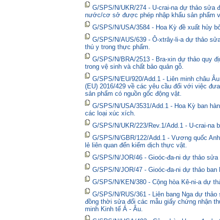
G/SPS/N/UKR/274 - U-crai-na dự thảo sửa đổ
nước/cơ sở được phép nhập khẩu sản phẩm và
G/SPS/N/USA/3584 - Hoa Kỳ đề xuất hủy bỏ 
G/SPS/N/AUS/639 - Ô-xtrây-li-a dự thảo sửa
thú y trong thực phẩm.
G/SPS/N/BRA/2513 - Bra-xin dự thảo quy địn
trong vệ sinh và chất bảo quản gỗ.
G/SPS/N/EU/920/Add.1 - Liên minh châu Âu 
(EU) 2016/429 về các yêu cầu đối với việc đưa
sản phẩm có nguồn gốc động vật.
G/SPS/N/USA/3531/Add.1 - Hoa Kỳ ban hành 
các loại xúc xích.
G/SPS/N/UKR/223/Rev.1/Add.1 - U-crai-na ba
G/SPS/N/GBR/122/Add.1 - Vương quốc Anh t
lẻ liên quan đến kiểm dịch thực vật.
G/SPS/N/JOR/46 - Gioóc-đa-ni dự thảo sửa đ
G/SPS/N/JOR/47 - Gioóc-đa-ni dự thảo ban 
G/SPS/N/KEN/380 - Cộng hòa Kê-ni-a dự thả
G/SPS/N/RUS/361 - Liên bang Nga dự thảo sửa
đồng thời sửa đổi các mẫu giấy chứng nhận thú
minh Kinh tế Á - Âu.