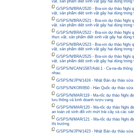
vật, sản phẩm diệt sinh vật gây hại dùng trong
G/SPS/N/BRA/2520 - Bra-xin dự thảo Nghị qu
vật, sản phẩm diệt sinh vật gây hại dùng trong
G/SPS/N/BRA/2521 - Bra-xin dự thảo Nghị qu
vật, sản phẩm diệt sinh vật gây hại dùng trong
G/SPS/N/BRA/2522 - Bra-xin dự thảo Nghị quy
thực vật, sản phẩm diệt sinh vật gây hại dùng 
G/SPS/N/BRA/2523 - Bra-xin dự thảo Nghị qu
vật, sản phẩm diệt sinh vật gây hại dùng trong
G/SPS/N/BRA/2525 - Bra-xin dự thảo Nghị qu
vật, sản phẩm diệt sinh vật gây hại dùng trong
G/SPS/N/CAN/1587/Add.1 - Ca-na-đa thông bá
nhau.
G/SPS/N/JPN/1424 - Nhật Bản dự thảo sửa đổ
G/SPS/N/KOR/850 - Hàn Quốc dự thảo sửa đổ
G/SPS/N/MAR/119 - Ma-rốc dự thảo Nghị định
lưu thông và kinh doanh rượu vang.
G/SPS/N/MAR/120 - Ma-rốc dự thảo Nghị địn
an toàn vệ sinh đối với mứt trái cây và các sả
G/SPS/N/MAR/121 - Ma-rốc dự thảo Nghị định 
thị trường.
G/SPS/N/JPN/1423 - Nhật Bản dự thảo sửa đổ