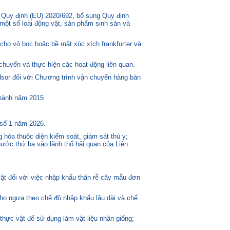
 Quy định (EU) 2020/692, bổ sung Quy định
một số loài động vật, sản phẩm sinh sản và
ho vỏ bọc hoặc bề mặt xúc xích frankfurter và
huyển và thực hiện các hoạt động liên quan.
or đối với Chương trình vận chuyển hàng bán
 hành năm 2015
 số 1 năm 2026.
 hóa thuộc diện kiểm soát, giám sát thú y;
ước thứ ba vào lãnh thổ hải quan của Liên
t đối với việc nhập khẩu thân rễ cây mẫu đơn
 họ ngựa theo chế độ nhập khẩu lâu dài và chế
thực vật để sử dụng làm vật liệu nhân giống;