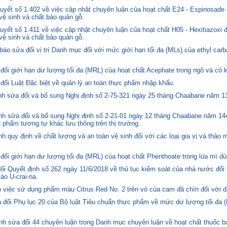
yết số 1.402 về việc cập nhật chuyên luận của hoạt chất E24 - Espinosade 
 vệ sinh và chất bảo quản gỗ.
yết số 1.411 về việc cập nhật chuyên luận của hoạt chất H05 - Hexitiazoxi 
 vệ sinh và chất bảo quản gỗ.
o sửa đổi vị trí Danh mục đối với mức giới hạn tối đa (MLs) của ethyl carb
i giới hạn dư lượng tối đa (MRL) của hoạt chất Acephate trong ngô và cỏ k
i Luật Đặc biệt về quản lý an toàn thực phẩm nhập khẩu.
 sửa đổi và bổ sung Nghị định số 2-75-321 ngày 25 tháng Chaabane năm 1397
h sửa đổi và bổ sung Nghị định số 2-21-01 ngày 12 tháng Chaabane năm 144
n phẩm tương tự khác lưu thông trên thị trường.
quy định về chất lượng và an toàn vệ sinh đối với các loại gia vị và thảo 
i giới hạn dư lượng tối đa (MRL) của hoạt chất Phenthoate trong lúa mì dù
i Quyết định số 262 ngày 11/6/2018 về thủ tục kiểm soát của nhà nước đối
o U-crai-na.
việc sử dụng phẩm màu Citrus Red No. 2 trên vỏ của cam đã chín đối với d
 đổi Phụ lục 20 của Bộ luật Tiêu chuẩn thực phẩm về mức dư lượng tối đa (
h sửa đổi 44 chuyên luận trong Danh mục chuyên luận về hoạt chất thuốc bả