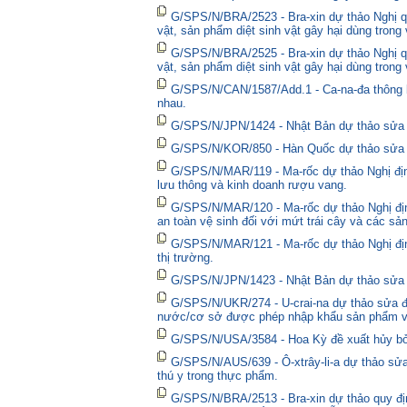
G/SPS/N/BRA/2523 - Bra-xin dự thảo Nghị qu
vật, sản phẩm diệt sinh vật gây hại dùng trong
G/SPS/N/BRA/2525 - Bra-xin dự thảo Nghị qu
vật, sản phẩm diệt sinh vật gây hại dùng trong
G/SPS/N/CAN/1587/Add.1 - Ca-na-đa thông bá
nhau.
G/SPS/N/JPN/1424 - Nhật Bản dự thảo sửa đổ
G/SPS/N/KOR/850 - Hàn Quốc dự thảo sửa đổ
G/SPS/N/MAR/119 - Ma-rốc dự thảo Nghị định
lưu thông và kinh doanh rượu vang.
G/SPS/N/MAR/120 - Ma-rốc dự thảo Nghị địn
an toàn vệ sinh đối với mứt trái cây và các sả
G/SPS/N/MAR/121 - Ma-rốc dự thảo Nghị định 
thị trường.
G/SPS/N/JPN/1423 - Nhật Bản dự thảo sửa đổ
G/SPS/N/UKR/274 - U-crai-na dự thảo sửa đổ
nước/cơ sở được phép nhập khẩu sản phẩm và
G/SPS/N/USA/3584 - Hoa Kỳ đề xuất hủy bỏ 
G/SPS/N/AUS/639 - Ô-xtrây-li-a dự thảo sửa
thú y trong thực phẩm.
G/SPS/N/BRA/2513 - Bra-xin dự thảo quy địn