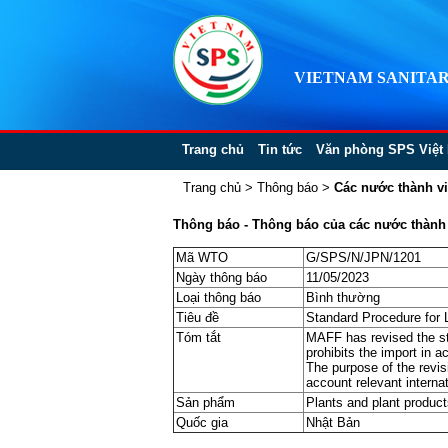
VIETNAM SANITAR
Trang chủ
Tin tức
Văn phòng SPS Việt
Trang chủ
>
Thông báo
>
Các nước thành v
Thông báo - Thông báo của các nước thành vi
Mã WTO
G/SPS/N/JPN/1201
Ngày thông báo
11/05/2023
Loại thông báo
Bình thường
Tiêu đề
Standard Procedure for L
Tóm tắt
MAFF has revised the sta
prohibits the import in 
The purpose of the revis
account relevant interna
Sản phẩm
Plants and plant product
Quốc gia
Nhật Bản