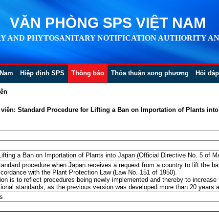
VĂN PHÒNG SPS VIỆT NAM
Y AND PHYTOSANITARY NOTIFICATION AUTHORITY AN
 Nam
Hiệp định SPS
Thông báo
Thỏa thuận song phương
Hỏi đáp
iên
ên: Standard Procedure for Lifting a Ban on Importation of Plants into 
ifting a Ban on Importation of Plants into Japan (Official Directive No. 5 of 
ndard procedure when Japan receives a request from a country to lift the ba
accordance with the Plant Protection Law (Law No. 151 of 1950).
ion is to reflect procedures being newly implemented and thereby to increase 
tional standards, as the previous version was developed more than 20 years a
s