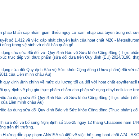
 pháp khẩn cấp nhằm giảm thiểu nguy cơ xâm nhập của tuyến trùng nốt sưng
yết số 1.412 về việc cập nhật chuyên luận của hoạt chất M26 - Metsulfurom
i dùng trong vệ sinh và chất bảo quản gỗ.
áp dụng các sửa đổi đối với Quy định Bảo vệ Sức khỏe Cộng đồng (Thực phẩm
p xúc trực tiếp với thực phẩm (sửa đổi dựa trên Quy định (EU) 2024/3190, th
p dụng sửa đổi Quy định Bảo vệ Sức khỏe Cộng đồng (Thực phẩm) đối với cá
2011 của Liên minh châu Âu)
quy định đính chính về mức dư lượng tối đa đối với hoạt chất epyrifenacil 
quy định về phụ gia thực phẩm nhằm cho phép sử dụng ethyl cellulose tron
 việc áp dụng sửa đổi Quy định Bảo vệ Sức khỏe Cộng đồng (Thực phẩm) đối
 của Liên minh châu Âu)
 việc áp dụng sửa đổi Quy định Bảo vệ Sức khỏe Cộng đồng (Thực phẩm) đối
 sửa đổi và bổ sung Nghị định số 356-25 ngày 12 tháng Chaabane năm 1446 
ng trên thị trường.
nh Hướng dẫn quy phạm ANVISA số 460 về việc bổ sung hoạt chất A74 - 