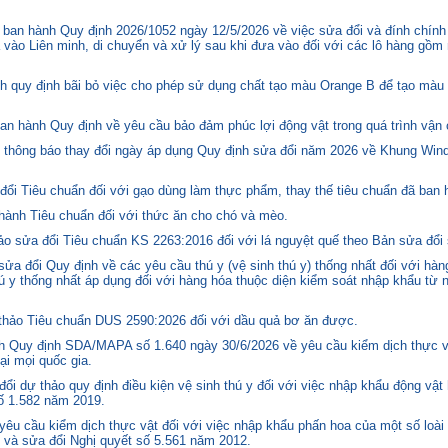
ban hành Quy định 2026/1052 ngày 12/5/2026 về việc sửa đổi và đính chính
 vào Liên minh, di chuyển và xử lý sau khi đưa vào đối với các lô hàng gồm 
quy định bãi bỏ việc cho phép sử dụng chất tạo màu Orange B để tạo màu c
n hành Quy định về yêu cầu bảo đảm phúc lợi động vật trong quá trình vận c
hông báo thay đổi ngày áp dụng Quy định sửa đổi năm 2026 về Khung Winds
ổi Tiêu chuẩn đối với gạo dùng làm thực phẩm, thay thế tiêu chuẩn đã ban
hành Tiêu chuẩn đối với thức ăn cho chó và mèo.
o sửa đổi Tiêu chuẩn KS 2263:2016 đối với lá nguyệt quế theo Bản sửa đổi
 đổi Quy định về các yêu cầu thú y (vệ sinh thú y) thống nhất đối với hàng
 y thống nhất áp dụng đối với hàng hóa thuộc diện kiểm soát nhập khẩu từ n
hảo Tiêu chuẩn DUS 2590:2026 đối với dầu quả bơ ăn được.
 Quy định SDA/MAPA số 1.640 ngày 30/6/2026 về yêu cầu kiểm dịch thực vậ
ại mọi quốc gia.
i dự thảo quy định điều kiện vệ sinh thú y đối với việc nhập khẩu động vật
số 1.582 năm 2019.
êu cầu kiểm dịch thực vật đối với việc nhập khẩu phấn hoa của một số loài 
 và sửa đổi Nghị quyết số 5.561 năm 2012.