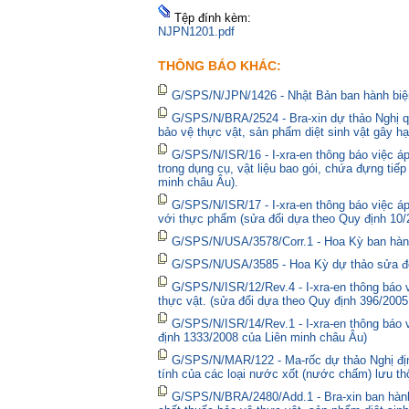
Tệp đính kèm:
NJPN1201.pdf
THÔNG BÁO KHÁC:
G/SPS/N/JPN/1426 - Nhật Bản ban hành biện
G/SPS/N/BRA/2524 - Bra-xin dự thảo Nghị qu
bảo vệ thực vật, sản phẩm diệt sinh vật gây hạ
G/SPS/N/ISR/16 - I-xra-en thông báo việc 
trong dụng cụ, vật liệu bao gói, chứa đựng tiế
minh châu Âu).
G/SPS/N/ISR/17 - I-xra-en thông báo việc á
với thực phẩm (sửa đổi dựa theo Quy định 10/
G/SPS/N/USA/3578/Corr.1 - Hoa Kỳ ban hành 
G/SPS/N/USA/3585 - Hoa Kỳ dự thảo sửa đổi 
G/SPS/N/ISR/12/Rev.4 - I-xra-en thông báo
thực vật. (sửa đổi dựa theo Quy định 396/2005
G/SPS/N/ISR/14/Rev.1 - I-xra-en thông báo
định 1333/2008 của Liên minh châu Âu)
G/SPS/N/MAR/122 - Ma-rốc dự thảo Nghị định
tính của các loại nước xốt (nước chấm) lưu thô
G/SPS/N/BRA/2480/Add.1 - Bra-xin ban hà