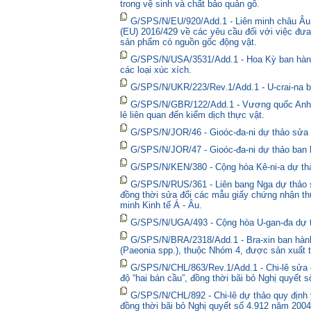
trong vệ sinh và chất bảo quản gỗ.
G/SPS/N/EU/920/Add.1 - Liên minh châu Âu 
(EU) 2016/429 về các yêu cầu đối với việc đưa
sản phẩm có nguồn gốc động vật.
G/SPS/N/USA/3531/Add.1 - Hoa Kỳ ban hành 
các loại xúc xích.
G/SPS/N/UKR/223/Rev.1/Add.1 - U-crai-na ba
G/SPS/N/GBR/122/Add.1 - Vương quốc Anh t
lẻ liên quan đến kiểm dịch thực vật.
G/SPS/N/JOR/46 - Gioóc-đa-ni dự thảo sửa đ
G/SPS/N/JOR/47 - Gioóc-đa-ni dự thảo ban 
G/SPS/N/KEN/380 - Cộng hòa Kê-ni-a dự thả
G/SPS/N/RUS/361 - Liên bang Nga dự thảo sửa
đồng thời sửa đổi các mẫu giấy chứng nhận thú
minh Kinh tế Á - Âu.
G/SPS/N/UGA/493 - Cộng hòa U-gan-đa dự t
G/SPS/N/BRA/2318/Add.1 - Bra-xin ban hành
(Paeonia spp.), thuộc Nhóm 4, được sản xuất t
G/SPS/N/CHL/863/Rev.1/Add.1 - Chi-lê sửa đổ
độ “hai bán cầu”, đồng thời bãi bỏ Nghị quyết 
G/SPS/N/CHL/892 - Chi-lê dự thảo quy định y
đồng thời bãi bỏ Nghị quyết số 4.912 năm 2004