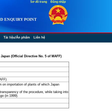
Sơ đồ trang
Đăng nhập
D ENQUIRY POINT
Tài liệu/Ấn phẩm
Liên hệ
Japan (Official Directive No. 5 of MAFF)
MAFF)
n on importation of plants of which Japan
transparency of the procedure, while taking into
go (in 1999).