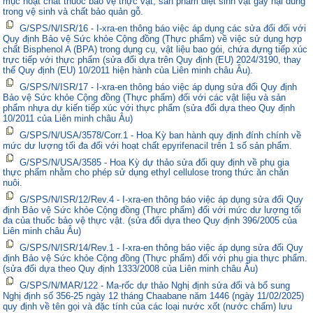
mục hoạt chất thuốc bảo vệ thực vật, sản phẩm diệt sinh vật gây hại dùng
trong vệ sinh và chất bảo quản gỗ.
G/SPS/N/ISR/16 - I-xra-en thông báo việc áp dụng các sửa đổi đối với
Quy định Bảo vệ Sức khỏe Cộng đồng (Thực phẩm) về việc sử dụng hợp
chất Bisphenol A (BPA) trong dụng cụ, vật liệu bao gói, chứa đựng tiếp xúc
trực tiếp với thực phẩm (sửa đổi dựa trên Quy định (EU) 2024/3190, thay
thế Quy định (EU) 10/2011 hiện hành của Liên minh châu Âu).
G/SPS/N/ISR/17 - I-xra-en thông báo việc áp dụng sửa đổi Quy định
Bảo vệ Sức khỏe Cộng đồng (Thực phẩm) đối với các vật liệu và sản
phẩm nhựa dự kiến tiếp xúc với thực phẩm (sửa đổi dựa theo Quy định
10/2011 của Liên minh châu Âu)
G/SPS/N/USA/3578/Corr.1 - Hoa Kỳ ban hành quy định đính chính về
mức dư lượng tối đa đối với hoạt chất epyrifenacil trên 1 số sản phẩm.
G/SPS/N/USA/3585 - Hoa Kỳ dự thảo sửa đổi quy định về phụ gia
thực phẩm nhằm cho phép sử dụng ethyl cellulose trong thức ăn chăn
nuôi.
G/SPS/N/ISR/12/Rev.4 - I-xra-en thông báo việc áp dụng sửa đổi Quy
định Bảo vệ Sức khỏe Cộng đồng (Thực phẩm) đối với mức dư lượng tối
đa của thuốc bảo vệ thực vật. (sửa đổi dựa theo Quy định 396/2005 của
Liên minh châu Âu)
G/SPS/N/ISR/14/Rev.1 - I-xra-en thông báo việc áp dụng sửa đổi Quy
định Bảo vệ Sức khỏe Cộng đồng (Thực phẩm) đối với phụ gia thực phẩm.
(sửa đổi dựa theo Quy định 1333/2008 của Liên minh châu Âu)
G/SPS/N/MAR/122 - Ma-rốc dự thảo Nghị định sửa đổi và bổ sung
Nghị định số 356-25 ngày 12 tháng Chaabane năm 1446 (ngày 11/02/2025)
quy định về tên gọi và đặc tính của các loại nước xốt (nước chấm) lưu