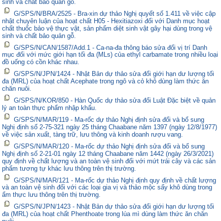
sinh và chất bảo quản gỗ.
G/SPS/N/BRA/2525 - Bra-xin dự thảo Nghị quyết số 1.411 về việc cập
nhật chuyên luận của hoạt chất H05 - Hexitiazoxi đối với Danh mục hoạt
chất thuốc bảo vệ thực vật, sản phẩm diệt sinh vật gây hại dùng trong vệ
sinh và chất bảo quản gỗ.
G/SPS/N/CAN/1587/Add.1 - Ca-na-đa thông báo sửa đổi vị trí Danh
mục đối với mức giới hạn tối đa (MLs) của ethyl carbamate trong nhiều loại
đồ uống có cồn khác nhau.
G/SPS/N/JPN/1424 - Nhật Bản dự thảo sửa đổi giới hạn dư lượng tối
đa (MRL) của hoạt chất Acephate trong ngô và cỏ khô dùng làm thức ăn
chăn nuôi.
G/SPS/N/KOR/850 - Hàn Quốc dự thảo sửa đổi Luật Đặc biệt về quản
lý an toàn thực phẩm nhập khẩu.
G/SPS/N/MAR/119 - Ma-rốc dự thảo Nghị định sửa đổi và bổ sung
Nghị định số 2-75-321 ngày 25 tháng Chaabane năm 1397 (ngày 12/8/1977)
về việc sản xuất, tàng trữ, lưu thông và kinh doanh rượu vang.
G/SPS/N/MAR/120 - Ma-rốc dự thảo Nghị định sửa đổi và bổ sung
Nghị định số 2-21-01 ngày 12 tháng Chaabane năm 1442 (ngày 26/3/2021)
quy định về chất lượng và an toàn vệ sinh đối với mứt trái cây và các sản
phẩm tương tự khác lưu thông trên thị trường.
G/SPS/N/MAR/121 - Ma-rốc dự thảo Nghị định quy định về chất lượng
và an toàn vệ sinh đối với các loại gia vị và thảo mộc sấy khô dùng trong
ẩm thực lưu thông trên thị trường.
G/SPS/N/JPN/1423 - Nhật Bản dự thảo sửa đổi giới hạn dư lượng tối
đa (MRL) của hoạt chất Phenthoate trong lúa mì dùng làm thức ăn chăn