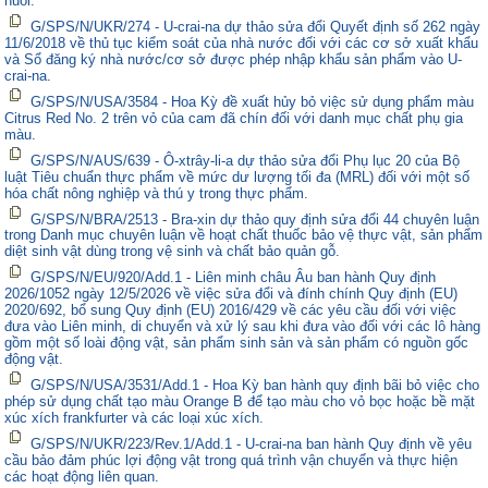
nuôi.
G/SPS/N/UKR/274 - U-crai-na dự thảo sửa đổi Quyết định số 262 ngày
11/6/2018 về thủ tục kiểm soát của nhà nước đối với các cơ sở xuất khẩu
và Sổ đăng ký nhà nước/cơ sở được phép nhập khẩu sản phẩm vào U-
crai-na.
G/SPS/N/USA/3584 - Hoa Kỳ đề xuất hủy bỏ việc sử dụng phẩm màu
Citrus Red No. 2 trên vỏ của cam đã chín đối với danh mục chất phụ gia
màu.
G/SPS/N/AUS/639 - Ô-xtrây-li-a dự thảo sửa đổi Phụ lục 20 của Bộ
luật Tiêu chuẩn thực phẩm về mức dư lượng tối đa (MRL) đối với một số
hóa chất nông nghiệp và thú y trong thực phẩm.
G/SPS/N/BRA/2513 - Bra-xin dự thảo quy định sửa đổi 44 chuyên luận
trong Danh mục chuyên luận về hoạt chất thuốc bảo vệ thực vật, sản phẩm
diệt sinh vật dùng trong vệ sinh và chất bảo quản gỗ.
G/SPS/N/EU/920/Add.1 - Liên minh châu Âu ban hành Quy định
2026/1052 ngày 12/5/2026 về việc sửa đổi và đính chính Quy định (EU)
2020/692, bổ sung Quy định (EU) 2016/429 về các yêu cầu đối với việc
đưa vào Liên minh, di chuyển và xử lý sau khi đưa vào đối với các lô hàng
gồm một số loài động vật, sản phẩm sinh sản và sản phẩm có nguồn gốc
động vật.
G/SPS/N/USA/3531/Add.1 - Hoa Kỳ ban hành quy định bãi bỏ việc cho
phép sử dụng chất tạo màu Orange B để tạo màu cho vỏ bọc hoặc bề mặt
xúc xích frankfurter và các loại xúc xích.
G/SPS/N/UKR/223/Rev.1/Add.1 - U-crai-na ban hành Quy định về yêu
cầu bảo đảm phúc lợi động vật trong quá trình vận chuyển và thực hiện
các hoạt động liên quan.