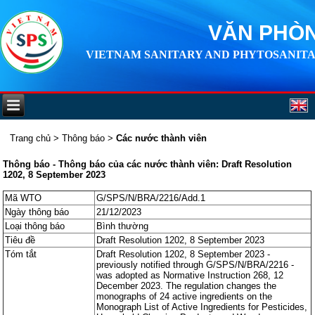
VĂN PHÒN
VIETNAM SANITARY AND PHYTOSANITA
Trang chủ
>
Thông báo
>
Các nước thành viên
Thông báo - Thông báo của các nước thành viên: Draft Resolution
1202, 8 September 2023
Mã WTO
G/SPS/N/BRA/2216/Add.1
Ngày thông báo
21/12/2023
Loại thông báo
Bình thường
Tiêu đề
Draft Resolution 1202, 8 September 2023
Tóm tắt
Draft Resolution 1202, 8 September 2023 -
previously notified through G/SPS/N/BRA/2216 -
was adopted as Normative Instruction 268, 12
December 2023. The regulation changes the
monographs of 24 active ingredients on the
Monograph List of Active Ingredients for Pesticides,