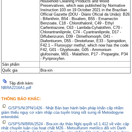
Household Cleaning Products and Wood
Preservatives, which was published by Normative
Instruction 103 on 19 October 2021 in the Brazilian
Official Gazette (DOU - Diário Oficial da União): B26
- Bifenthrin, B54 - Bixafem, B55 - Emamectin
Benzoate, C18 - Chlorothalonil, C49 - Ethyl
Carfentrazone, C63 - Lambda-Cyhalothrin, C70 -
Chlorantraniliprole, C74 - Cyantraniliprole, D17 -
Diflubenzuron, D39 - Dimethomorph, D41 -
Diafentiurom, D55 - Dinotefuran, E33 - Spiropidion,
F42.1 – Fluroxypyr methyl, which now has the code
F42, G01 - Glyphosate, G05 - Ammonium
glufosinate, M01 - Malathion, P17 - Propargite, P34
- Pyriproxyfen.
Sản phẩm
Quốc gia
Bra-xin
Tệp đính kèm:
NBRA2216A1.pdf
THÔNG BÁO KHÁC:
G/SPS/N/JPN/1426 - Nhật Bản ban hành biện pháp khẩn cấp nhằm
giảm thiểu nguy cơ xâm nhập của tuyến trùng nốt sưng rễ Meloidogyne
enterolobii.
G/SPS/N/BRA/2524 - Bra-xin dự thảo Nghị quyết số 1.412 về việc cập
nhật chuyên luận của hoạt chất M26 - Metsulfurom metílico đối với Danh