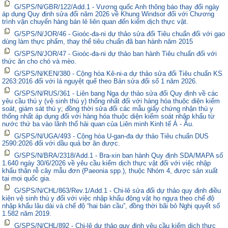
G/SPS/N/GBR/122/Add.1 - Vương quốc Anh thông báo thay đổi ngày
áp dụng Quy định sửa đổi năm 2026 về Khung Windsor đối với Chương
trình vận chuyển hàng bán lẻ liên quan đến kiểm dịch thực vật.
G/SPS/N/JOR/46 - Gioóc-đa-ni dự thảo sửa đổi Tiêu chuẩn đối với gạo
dùng làm thực phẩm, thay thế tiêu chuẩn đã ban hành năm 2015
G/SPS/N/JOR/47 - Gioóc-đa-ni dự thảo ban hành Tiêu chuẩn đối với
thức ăn cho chó và mèo.
G/SPS/N/KEN/380 - Cộng hòa Kê-ni-a dự thảo sửa đổi Tiêu chuẩn KS
2263:2016 đối với lá nguyệt quế theo Bản sửa đổi số 1 năm 2026.
G/SPS/N/RUS/361 - Liên bang Nga dự thảo sửa đổi Quy định về các
yêu cầu thú y (vệ sinh thú y) thống nhất đối với hàng hóa thuộc diện kiểm
soát, giám sát thú y; đồng thời sửa đổi các mẫu giấy chứng nhận thú y
thống nhất áp dụng đối với hàng hóa thuộc diện kiểm soát nhập khẩu từ
nước thứ ba vào lãnh thổ hải quan của Liên minh Kinh tế Á - Âu.
G/SPS/N/UGA/493 - Cộng hòa U-gan-đa dự thảo Tiêu chuẩn DUS
2590:2026 đối với dầu quả bơ ăn được.
G/SPS/N/BRA/2318/Add.1 - Bra-xin ban hành Quy định SDA/MAPA số
1.640 ngày 30/6/2026 về yêu cầu kiểm dịch thực vật đối với việc nhập
khẩu thân rễ cây mẫu đơn (Paeonia spp.), thuộc Nhóm 4, được sản xuất
tại mọi quốc gia.
G/SPS/N/CHL/863/Rev.1/Add.1 - Chi-lê sửa đổi dự thảo quy định điều
kiện vệ sinh thú y đối với việc nhập khẩu động vật họ ngựa theo chế độ
nhập khẩu lâu dài và chế độ “hai bán cầu”, đồng thời bãi bỏ Nghị quyết số
1.582 năm 2019.
G/SPS/N/CHL/892 - Chi-lê dự thảo quy định yêu cầu kiểm dịch thực