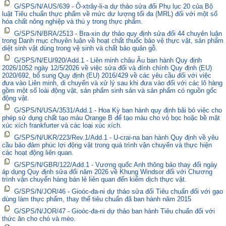
G/SPS/N/AUS/639 - Ô-xtrây-li-a dự thảo sửa đổi Phụ lục 20 của Bộ
luật Tiêu chuẩn thực phẩm về mức dư lượng tối đa (MRL) đối với một số
hóa chất nông nghiệp và thú y trong thực phẩm.
G/SPS/N/BRA/2513 - Bra-xin dự thảo quy định sửa đổi 44 chuyên luận
trong Danh mục chuyên luận về hoạt chất thuốc bảo vệ thực vật, sản phẩm
diệt sinh vật dùng trong vệ sinh và chất bảo quản gỗ.
G/SPS/N/EU/920/Add.1 - Liên minh châu Âu ban hành Quy định
2026/1052 ngày 12/5/2026 về việc sửa đổi và đính chính Quy định (EU)
2020/692, bổ sung Quy định (EU) 2016/429 về các yêu cầu đối với việc
đưa vào Liên minh, di chuyển và xử lý sau khi đưa vào đối với các lô hàng
gồm một số loài động vật, sản phẩm sinh sản và sản phẩm có nguồn gốc
động vật.
G/SPS/N/USA/3531/Add.1 - Hoa Kỳ ban hành quy định bãi bỏ việc cho
phép sử dụng chất tạo màu Orange B để tạo màu cho vỏ bọc hoặc bề mặt
xúc xích frankfurter và các loại xúc xích.
G/SPS/N/UKR/223/Rev.1/Add.1 - U-crai-na ban hành Quy định về yêu
cầu bảo đảm phúc lợi động vật trong quá trình vận chuyển và thực hiện
các hoạt động liên quan.
G/SPS/N/GBR/122/Add.1 - Vương quốc Anh thông báo thay đổi ngày
áp dụng Quy định sửa đổi năm 2026 về Khung Windsor đối với Chương
trình vận chuyển hàng bán lẻ liên quan đến kiểm dịch thực vật.
G/SPS/N/JOR/46 - Gioóc-đa-ni dự thảo sửa đổi Tiêu chuẩn đối với gạo
dùng làm thực phẩm, thay thế tiêu chuẩn đã ban hành năm 2015
G/SPS/N/JOR/47 - Gioóc-đa-ni dự thảo ban hành Tiêu chuẩn đối với
thức ăn cho chó và mèo.