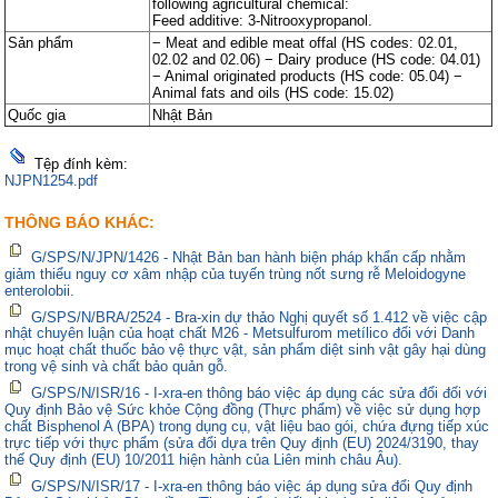
following agricultural chemical:
Feed additive: 3-Nitrooxypropanol.
Sản phẩm
− Meat and edible meat offal (HS codes: 02.01,
02.02 and 02.06) − Dairy produce (HS code: 04.01)
− Animal originated products (HS code: 05.04) −
Animal fats and oils (HS code: 15.02)
Quốc gia
Nhật Bản
Tệp đính kèm:
NJPN1254.pdf
THÔNG BÁO KHÁC:
G/SPS/N/JPN/1426 - Nhật Bản ban hành biện pháp khẩn cấp nhằm
giảm thiểu nguy cơ xâm nhập của tuyến trùng nốt sưng rễ Meloidogyne
enterolobii.
G/SPS/N/BRA/2524 - Bra-xin dự thảo Nghị quyết số 1.412 về việc cập
nhật chuyên luận của hoạt chất M26 - Metsulfurom metílico đối với Danh
mục hoạt chất thuốc bảo vệ thực vật, sản phẩm diệt sinh vật gây hại dùng
trong vệ sinh và chất bảo quản gỗ.
G/SPS/N/ISR/16 - I-xra-en thông báo việc áp dụng các sửa đổi đối với
Quy định Bảo vệ Sức khỏe Cộng đồng (Thực phẩm) về việc sử dụng hợp
chất Bisphenol A (BPA) trong dụng cụ, vật liệu bao gói, chứa đựng tiếp xúc
trực tiếp với thực phẩm (sửa đổi dựa trên Quy định (EU) 2024/3190, thay
thế Quy định (EU) 10/2011 hiện hành của Liên minh châu Âu).
G/SPS/N/ISR/17 - I-xra-en thông báo việc áp dụng sửa đổi Quy định