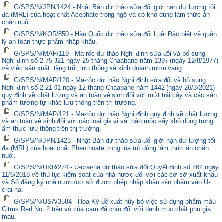
G/SPS/N/JPN/1424 - Nhật Bản dự thảo sửa đổi giới hạn dư lượng tối
đa (MRL) của hoạt chất Acephate trong ngô và cỏ khô dùng làm thức ăn
chăn nuôi.
G/SPS/N/KOR/850 - Hàn Quốc dự thảo sửa đổi Luật Đặc biệt về quản
lý an toàn thực phẩm nhập khẩu.
G/SPS/N/MAR/119 - Ma-rốc dự thảo Nghị định sửa đổi và bổ sung
Nghị định số 2-75-321 ngày 25 tháng Chaabane năm 1397 (ngày 12/8/1977)
về việc sản xuất, tàng trữ, lưu thông và kinh doanh rượu vang.
G/SPS/N/MAR/120 - Ma-rốc dự thảo Nghị định sửa đổi và bổ sung
Nghị định số 2-21-01 ngày 12 tháng Chaabane năm 1442 (ngày 26/3/2021)
quy định về chất lượng và an toàn vệ sinh đối với mứt trái cây và các sản
phẩm tương tự khác lưu thông trên thị trường.
G/SPS/N/MAR/121 - Ma-rốc dự thảo Nghị định quy định về chất lượng
và an toàn vệ sinh đối với các loại gia vị và thảo mộc sấy khô dùng trong
ẩm thực lưu thông trên thị trường.
G/SPS/N/JPN/1423 - Nhật Bản dự thảo sửa đổi giới hạn dư lượng tối
đa (MRL) của hoạt chất Phenthoate trong lúa mì dùng làm thức ăn chăn
nuôi.
G/SPS/N/UKR/274 - U-crai-na dự thảo sửa đổi Quyết định số 262 ngày
11/6/2018 về thủ tục kiểm soát của nhà nước đối với các cơ sở xuất khẩu
và Sổ đăng ký nhà nước/cơ sở được phép nhập khẩu sản phẩm vào U-
crai-na.
G/SPS/N/USA/3584 - Hoa Kỳ đề xuất hủy bỏ việc sử dụng phẩm màu
Citrus Red No. 2 trên vỏ của cam đã chín đối với danh mục chất phụ gia
màu.