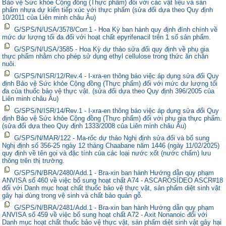
Bảo vệ Sức khỏe Cộng đồng (Thực phẩm) đối với các vật liệu và sản
phẩm nhựa dự kiến tiếp xúc với thực phẩm (sửa đổi dựa theo Quy định
10/2011 của Liên minh châu Âu)
G/SPS/N/USA/3578/Corr.1 - Hoa Kỳ ban hành quy định đính chính về
mức dư lượng tối đa đối với hoạt chất epyrifenacil trên 1 số sản phẩm.
G/SPS/N/USA/3585 - Hoa Kỳ dự thảo sửa đổi quy định về phụ gia
thực phẩm nhằm cho phép sử dụng ethyl cellulose trong thức ăn chăn
nuôi.
G/SPS/N/ISR/12/Rev.4 - I-xra-en thông báo việc áp dụng sửa đổi Quy
định Bảo vệ Sức khỏe Cộng đồng (Thực phẩm) đối với mức dư lượng tối
đa của thuốc bảo vệ thực vật. (sửa đổi dựa theo Quy định 396/2005 của
Liên minh châu Âu)
G/SPS/N/ISR/14/Rev.1 - I-xra-en thông báo việc áp dụng sửa đổi Quy
định Bảo vệ Sức khỏe Cộng đồng (Thực phẩm) đối với phụ gia thực phẩm.
(sửa đổi dựa theo Quy định 1333/2008 của Liên minh châu Âu)
G/SPS/N/MAR/122 - Ma-rốc dự thảo Nghị định sửa đổi và bổ sung
Nghị định số 356-25 ngày 12 tháng Chaabane năm 1446 (ngày 11/02/2025)
quy định về tên gọi và đặc tính của các loại nước xốt (nước chấm) lưu
thông trên thị trường.
G/SPS/N/BRA/2480/Add.1 - Bra-xin ban hành Hướng dẫn quy phạm
ANVISA số 460 về việc bổ sung hoạt chất A74 - ASCAROSÍDEO ASCR#18
đối với Danh mục hoạt chất thuốc bảo vệ thực vật, sản phẩm diệt sinh vật
gây hại dùng trong vệ sinh và chất bảo quản gỗ.
G/SPS/N/BRA/2481/Add.1 - Bra-xin ban hành Hướng dẫn quy phạm
ANVISA số 459 về việc bổ sung hoạt chất A72 - Axit Nonanoic đối với
Danh mục hoạt chất thuốc bảo vệ thực vật, sản phẩm diệt sinh vật gây hại