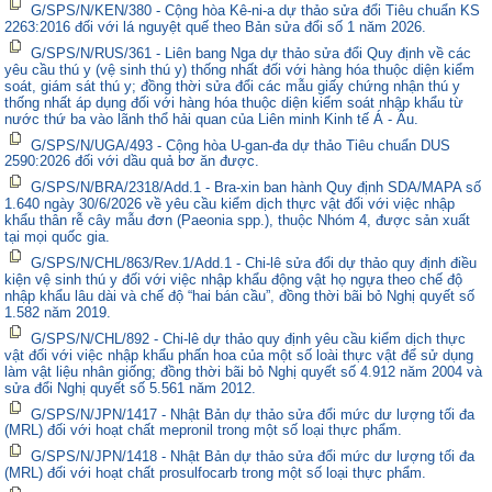
G/SPS/N/KEN/380 - Cộng hòa Kê-ni-a dự thảo sửa đổi Tiêu chuẩn KS
2263:2016 đối với lá nguyệt quế theo Bản sửa đổi số 1 năm 2026.
G/SPS/N/RUS/361 - Liên bang Nga dự thảo sửa đổi Quy định về các
yêu cầu thú y (vệ sinh thú y) thống nhất đối với hàng hóa thuộc diện kiểm
soát, giám sát thú y; đồng thời sửa đổi các mẫu giấy chứng nhận thú y
thống nhất áp dụng đối với hàng hóa thuộc diện kiểm soát nhập khẩu từ
nước thứ ba vào lãnh thổ hải quan của Liên minh Kinh tế Á - Âu.
G/SPS/N/UGA/493 - Cộng hòa U-gan-đa dự thảo Tiêu chuẩn DUS
2590:2026 đối với dầu quả bơ ăn được.
G/SPS/N/BRA/2318/Add.1 - Bra-xin ban hành Quy định SDA/MAPA số
1.640 ngày 30/6/2026 về yêu cầu kiểm dịch thực vật đối với việc nhập
khẩu thân rễ cây mẫu đơn (Paeonia spp.), thuộc Nhóm 4, được sản xuất
tại mọi quốc gia.
G/SPS/N/CHL/863/Rev.1/Add.1 - Chi-lê sửa đổi dự thảo quy định điều
kiện vệ sinh thú y đối với việc nhập khẩu động vật họ ngựa theo chế độ
nhập khẩu lâu dài và chế độ “hai bán cầu”, đồng thời bãi bỏ Nghị quyết số
1.582 năm 2019.
G/SPS/N/CHL/892 - Chi-lê dự thảo quy định yêu cầu kiểm dịch thực
vật đối với việc nhập khẩu phấn hoa của một số loài thực vật để sử dụng
làm vật liệu nhân giống; đồng thời bãi bỏ Nghị quyết số 4.912 năm 2004 và
sửa đổi Nghị quyết số 5.561 năm 2012.
G/SPS/N/JPN/1417 - Nhật Bản dự thảo sửa đổi mức dư lượng tối đa
(MRL) đối với hoạt chất mepronil trong một số loại thực phẩm.
G/SPS/N/JPN/1418 - Nhật Bản dự thảo sửa đổi mức dư lượng tối đa
(MRL) đối với hoạt chất prosulfocarb trong một số loại thực phẩm.