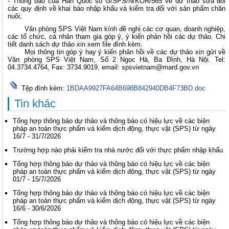
- Thông báo của Hàn Quốc số G/SPS/N/KOR/565 về dự thảo sửa đổi
các quy định về khai báo nhập khẩu và kiểm tra đối với sản phẩm chăn
nuôi;
Văn phòng SPS Việt Nam kính đề nghị các cơ quan, doanh nghiệp,
các tổ chức, cá nhân tham gia góp ý, ý kiến phản hồi các dự thảo. Chi
tiết danh sách dự thảo xin xem file đính kèm.
Mọi thông tin góp ý hay ý kiến phản hồi về các dự thảo xin gửi về
Văn phòng SPS Việt Nam, Số 2 Ngọc Hà, Ba Đình, Hà Nội. Tel:
04.3734.4764, Fax: 3734.9019, email:
spsvietnam@mard.gov.vn
Tệp đính kèm:
1BDAA9927FA64B698B842940DB4F73BD.doc
Tin khác
Tổng hợp thông báo dự thảo và thông báo có hiệu lực về các biện
pháp an toàn thực phẩm và kiểm dịch động, thực vật (SPS) từ ngày
16/7 - 31/7/2026
Trường hợp nào phải kiểm tra nhà nước đối với thực phẩm nhập khẩu
Tổng hợp thông báo dự thảo và thông báo có hiệu lực về các biện
pháp an toàn thực phẩm và kiểm dịch động, thực vật (SPS) từ ngày
01/7 - 15/7/2026
Tổng hợp thông báo dự thảo và thông báo có hiệu lực về các biện
pháp an toàn thực phẩm và kiểm dịch động, thực vật (SPS) từ ngày
16/6 - 30/6/2026
Tổng hợp thông báo dự thảo và thông báo có hiệu lực về các biện