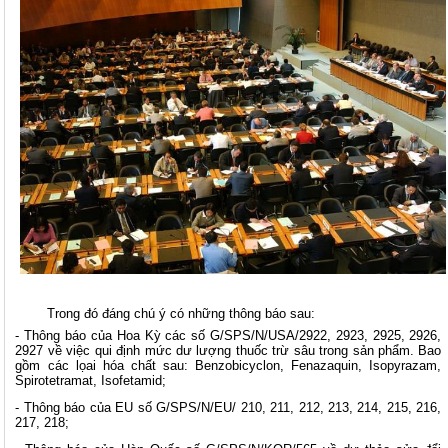
Trong đó đáng chú ý có những thông báo sau:
- Thông báo của Hoa Kỳ các số G/SPS/N/USA/2922, 2923, 2925, 2926,
2927 về việc qui định mức dư lượng thuốc trừ sâu trong sản phẩm. Bao
gồm các lọai hóa chất sau: Benzobicyclon, Fenazaquin, Isopyrazam,
Spirotetramat, Isofetamid;
- Thông báo của EU số G/SPS/N/EU/ 210, 211, 212, 213, 214, 215, 216,
217, 218;