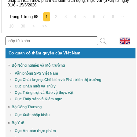
pháp an toàn thực phẩm và kiểm dịch động, thực vật (SPS) từ ngày
01/6 - 15/6/2026
Trang 1 trong 68
1
2
3
4
5
6
7
8
9
10
30
>
>>
Cơ quan có thẩm quyền của Việt Nam
Bộ Nông nghiệp và Môi trường
Văn phòng SPS Việt Nam
Cục Chất lượng, Chế biến và Phát triển thị trường
Cục Chăn nuôi và Thú y
Cục Trồng trọt và Bảo vệ thực vật
Cục Thủy sản và Kiểm ngư
Bộ Công Thương
Cục Xuất nhập khẩu
Bộ Y tế
Cục An toàn thực phẩm