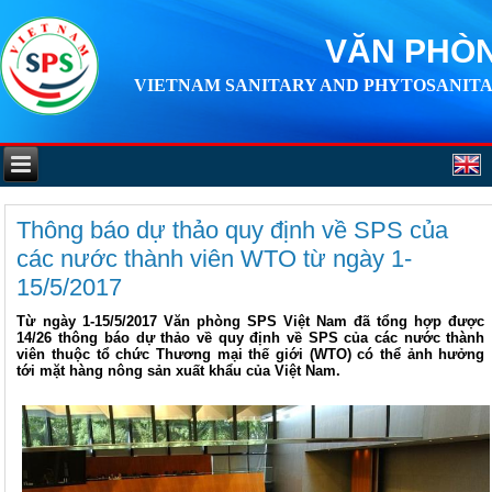
VĂN PHÒN
VIETNAM SANITARY AND PHYTOSANITA
Thông báo dự thảo quy định về SPS của
các nước thành viên WTO từ ngày 1-
15/5/2017
Từ ngày 1-15/5/2017 Văn phòng SPS Việt Nam đã tổng hợp được
14/26 thông báo dự thảo về quy định về SPS của các nước thành
viên thuộc tổ chức Thương mại thế giới (WTO) có thể ảnh hưởng
tới mặt hàng nông sản xuất khẩu của Việt Nam.