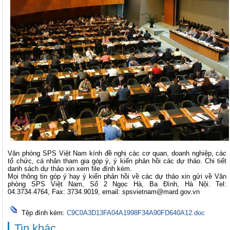
Văn phòng SPS Việt Nam kính đề nghị các cơ quan, doanh nghiệp, các
tổ chức, cá nhân tham gia góp ý, ý kiến phản hồi các dự thảo. Chi tiết
danh sách dự thảo xin xem file đính kèm.
Mọi thông tin góp ý hay ý kiến phản hồi về các dự thảo xin gửi về Văn
phòng SPS Việt Nam, Số 2 Ngọc Hà, Ba Đình, Hà Nội. Tel:
04.3734.4764, Fax: 3734.9019, email:
spsvietnam@mard.gov.vn
Tệp đính kèm:
C9C0A3D13FA04A1998F34A90FD640A12.doc
Tin khác