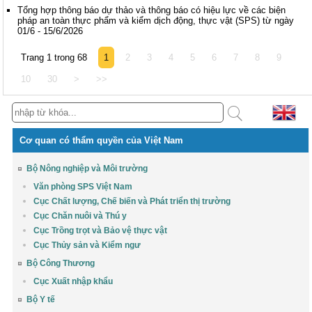
Tổng hợp thông báo dự thảo và thông báo có hiệu lực về các biện
pháp an toàn thực phẩm và kiểm dịch động, thực vật (SPS) từ ngày
01/6 - 15/6/2026
Trang 1 trong 68
1
2
3
4
5
6
7
8
9
10
30
>
>>
Cơ quan có thẩm quyền của Việt Nam
Bộ Nông nghiệp và Môi trường
Văn phòng SPS Việt Nam
Cục Chất lượng, Chế biến và Phát triển thị trường
Cục Chăn nuôi và Thú y
Cục Trồng trọt và Bảo vệ thực vật
Cục Thủy sản và Kiểm ngư
Bộ Công Thương
Cục Xuất nhập khẩu
Bộ Y tế