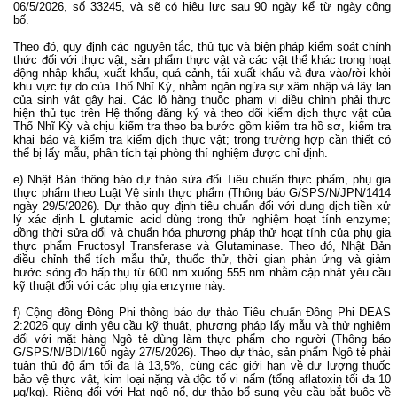
06/5/2026, số 33245, và sẽ có hiệu lực sau 90 ngày kể từ ngày công
bố.
Theo đó, quy định các nguyên tắc, thủ tục và biện pháp kiểm soát chính
thức đối với thực vật, sản phẩm thực vật và các vật thể khác trong hoạt
động nhập khẩu, xuất khẩu, quá cảnh, tái xuất khẩu và đưa vào/rời khỏi
khu vực tự do của Thổ Nhĩ Kỳ, nhằm ngăn ngừa sự xâm nhập và lây lan
của sinh vật gây hại. Các lô hàng thuộc phạm vi điều chỉnh phải thực
hiện thủ tục trên Hệ thống đăng ký và theo dõi kiểm dịch thực vật của
Thổ Nhĩ Kỳ và chịu kiểm tra theo ba bước gồm kiểm tra hồ sơ, kiểm tra
khai báo và kiểm tra kiểm dịch thực vật; trong trường hợp cần thiết có
thể bị lấy mẫu, phân tích tại phòng thí nghiệm được chỉ định.
e) Nhật Bản thông báo dự thảo sửa đổi Tiêu chuẩn thực phẩm, phụ gia
thực phẩm theo Luật Vệ sinh thực phẩm (Thông báo G/SPS/N/JPN/1414
ngày 29/5/2026). Dự thảo quy định tiêu chuẩn đối với dung dịch tiền xử
lý xác định L glutamic acid dùng trong thử nghiệm hoạt tính enzyme;
đồng thời sửa đổi và chuẩn hóa phương pháp thử hoạt tính của phụ gia
thực phẩm Fructosyl Transferase và Glutaminase. Theo đó, Nhật Bản
điều chỉnh thể tích mẫu thử, thuốc thử, thời gian phản ứng và giảm
bước sóng đo hấp thụ từ 600 nm xuống 555 nm nhằm cập nhật yêu cầu
kỹ thuật đối với các phụ gia enzyme này.
f) Cộng đồng Đông Phi thông báo dự thảo Tiêu chuẩn Đông Phi DEAS
2:2026 quy định yêu cầu kỹ thuật, phương pháp lấy mẫu và thử nghiệm
đối với mặt hàng Ngô tẻ dùng làm thực phẩm cho người (Thông báo
G/SPS/N/BDI/160 ngày 27/5/2026). Theo dự thảo, sản phẩm Ngô tẻ phải
tuân thủ độ ẩm tối đa là 13,5%, cùng các giới hạn về dư lượng thuốc
bảo vệ thực vật, kim loại nặng và độc tố vi nấm (tổng aflatoxin tối đa 10
µg/kg). Riêng đối với Hạt ngô nổ, dự thảo bổ sung yêu cầu bắt buộc về