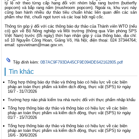
tỷ lệ nở theo từng cấp hạng đối với nhóm bắp rang bướm (butterfly
popcorn) và bắp rang nấm (mushroom popcorn). Ngoài ra, khu vực này
cũng ban hành nhiều dự thảo tiêu chuẩn khác liên quan đến các sản
phẩm như thịt, chuối ngọt tươi và các loại bột ngũ cốc.
Thông tin góp ý đối với các thông báo dự thảo của Thành viên WTO (nếu
có) gửi về Bộ Nông nghiệp và Môi trường (thông qua Văn phòng SPS
Việt Nam) trước (05 ngày) thời hạn nhận góp ý của thông báo, địa chỉ:
số 10 Nguyễn Công Hoan, Giảng Võ, Hà Nội; điện thoại: 024 37344764;
email:
spsvietnam@mae.gov.vn
.
Tệp đính kèm:
0B7AC9F793DA45CF9E094DE642162805.pdf
Tin khác
Tổng hợp thông báo dự thảo và thông báo có hiệu lực về các biện
pháp an toàn thực phẩm và kiểm dịch động, thực vật (SPS) từ ngày
16/7 - 31/7/2026
Trường hợp nào phải kiểm tra nhà nước đối với thực phẩm nhập khẩu
Tổng hợp thông báo dự thảo và thông báo có hiệu lực về các biện
pháp an toàn thực phẩm và kiểm dịch động, thực vật (SPS) từ ngày
01/7 - 15/7/2026
Tổng hợp thông báo dự thảo và thông báo có hiệu lực về các biện
pháp an toàn thực phẩm và kiểm dịch động, thực vật (SPS) từ ngày
16/6 - 30/6/2026