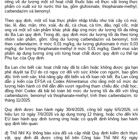
riêng về dư lượng một số hoạt chất thuốc bảo vệ thực vật trong thực
phẩm có xuất xứ từ nước thứ ba, gồm glufosinate, thiophanate-methyl,
carbendazim và benomyl.
Theo quy định, một số loại thực phẩm nhập khẩu như trái cây có múi,
táo, lê, đào, mận, nho, xoài, đu đủ, cà chua, cà tím, đậu, ngũ cốc, mật
ong và một số sản phẩm khác phải đáp ứng mức dư lượng tối đa riêng
do Ba Lan quy định. Trong đó, quy định mức dư lượng tối đa theo từng
nhóm sản phẩm, gồm: tổng dư lượng carbendazim và benomyl, tính
theo carbendazim, ở mức 0,01 mg/kg; dư lượng glufosinate ở mức 0,03
mg/kg; dư lượng thiophanate-methyl ở mức 0,01 mg/kg. Danh mục sản
phẩm áp dụng tương ứng với từng hoạt chất được quy định cụ thể tại
Phụ lục của Quy định.
Ba Lan cho biết các hoạt chất này đã bị cấm hoặc không được gia hạn
phê duyệt tại EU do có nguy cơ đối với sức khỏe con người, bao gồm
độc tính sinh sản, khả năng gây đột biến và rối loạn nội tiết. Ba Lan cũng
dẫn ý kiến của EFSA và Codex Alimentarius cho rằng một số mức dư
lượng hiện hành có thể dẫn đến vượt ngưỡng tham chiếu độc chất học;
đồng thời Codex đã bãi bỏ toàn bộ mức dư lượng tối đa đối với tổng
carbendazim, benomyl và thiophanate-methyl, tính theo carbendazim, từ
tháng 11/2025.
Quy định được ban hành ngày 30/4/2026, công bố ngày 6/5/2026, có
hiệu lực từ ngày 7/6/2026 và áp dụng trong 12 tháng, hoặc cho đến khi
EU ban hành quy định tương ứng hoặc có quyết định không ban hành
quy định liên quan.
đ) Thổ Nhĩ Kỳ thông báo sửa đổi và cập nhật Quy định kiểm dịch thực
vật, quy định đã được công bố trên Công báo Thổ Nhĩ Kỳ ngày