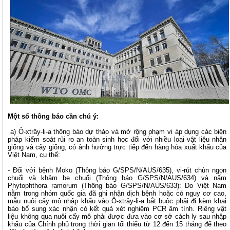
Một số thông báo cần chú ý:
a) Ô-xtrây-li-a thông báo dự thảo và mở rộng phạm vi áp dụng các biện
pháp kiểm soát rủi ro an toàn sinh học đối với nhiều loại vật liệu nhân
giống và cây giống, có ảnh hưởng trực tiếp đến hàng hóa xuất khẩu của
Việt Nam, cụ thể:
- Đối với bệnh Moko (Thông báo G/SPS/N/AUS/635), vi-rút chùn ngọn
chuối và khảm bẹ chuối (Thông báo G/SPS/N/AUS/634) và nấm
Phytophthora ramorum (Thông báo G/SPS/N/AUS/633): Do Việt Nam
nằm trong nhóm quốc gia đã ghi nhận dịch bệnh hoặc có nguy cơ cao,
mẫu nuôi cấy mô nhập khẩu vào Ô-xtrây-li-a bắt buộc phải đi kèm khai
báo bổ sung xác nhận có kết quả xét nghiệm PCR âm tính. Riêng vật
liệu không qua nuôi cấy mô phải được đưa vào cơ sở cách ly sau nhập
khẩu của Chính phủ trong thời gian tối thiểu từ 12 đến 15 tháng để theo