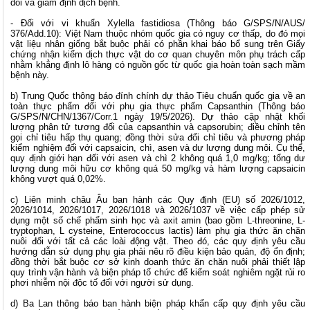
dõi và giám định dịch bệnh.
- Đối với vi khuẩn Xylella fastidiosa (Thông báo G/SPS/N/AUS/
376/Add.10): Việt Nam thuộc nhóm quốc gia có nguy cơ thấp, do đó mọi
vật liệu nhân giống bắt buộc phải có phần khai báo bổ sung trên Giấy
chứng nhận kiểm dịch thực vật do cơ quan chuyên môn phụ trách cấp
nhằm khẳng định lô hàng có nguồn gốc từ quốc gia hoàn toàn sạch mầm
bệnh này.
b) Trung Quốc thông báo đính chính dự thảo Tiêu chuẩn quốc gia về an
toàn thực phẩm đối với phụ gia thực phẩm Capsanthin (Thông báo
G/SPS/N/CHN/1367/Corr.1 ngày 19/5/2026). Dự thảo cập nhật khối
lượng phân tử tương đối của capsanthin và capsorubin; điều chỉnh tên
gọi chỉ tiêu hấp thụ quang; đồng thời sửa đổi chỉ tiêu và phương pháp
kiểm nghiệm đối với capsaicin, chì, asen và dư lượng dung môi. Cụ thể,
quy định giới hạn đối với asen và chì 2 không quá 1,0 mg/kg; tổng dư
lượng dung môi hữu cơ không quá 50 mg/kg và hàm lượng capsaicin
không vượt quá 0,02%.
c) Liên minh châu Âu ban hành các Quy định (EU) số 2026/1012,
2026/1014, 2026/1017, 2026/1018 và 2026/1037 về việc cấp phép sử
dụng một số chế phẩm sinh học và axit amin (bao gồm L-threonine, L-
tryptophan, L cysteine, Enterococcus lactis) làm phụ gia thức ăn chăn
nuôi đối với tất cả các loài động vật. Theo đó, các quy định yêu cầu
hướng dẫn sử dụng phụ gia phải nêu rõ điều kiện bảo quản, độ ổn định;
đồng thời bắt buộc cơ sở kinh doanh thức ăn chăn nuôi phải thiết lập
quy trình vận hành và biện pháp tổ chức để kiểm soát nghiêm ngặt rủi ro
phơi nhiễm nội độc tố đối với người sử dụng.
d) Ba Lan thông báo ban hành biện pháp khẩn cấp quy định yêu cầu