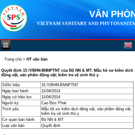
VĂN PHÒN
VIETNAM SANITARY AND PHYTOSANITA
Trang chủ
>
HT văn bản
Quyết định 15 /VBHN-BNNPTNT của Bộ NN & MT: Mẫu hồ sơ kiểm dịch
động vật, sản phẩm động vật; kiểm tra vệ sinh thú y
Số/kí hiệu
15 /VBHN-BNNPTNT
Ngày ban hành
11/04/2014
Ngày có hiệu lực
11/04/2014
Người ký
Cao Đức Phát
Trích yếu
Mẫu hồ sơ kiểm dịch động vật, sản phẩm động vật;
kiểm tra vệ sinh thú y
Cơ quan ban hành
Bộ NN & MT
Loại văn bản
Quyết định