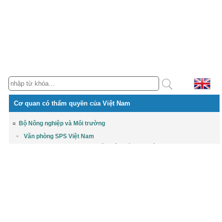
Cơ quan có thẩm quyền của Việt Nam
Bộ Nông nghiệp và Môi trường
Văn phòng SPS Việt Nam
Cục Chất lượng, Chế biến và Phát triển thị trường
Cục Chăn nuôi và Thú y
Cục Trồng trọt và Bảo vệ thực vật
Cục Thủy sản và Kiểm ngư
Bộ Công Thương
Cục Xuất nhập khẩu
Bộ Y tế