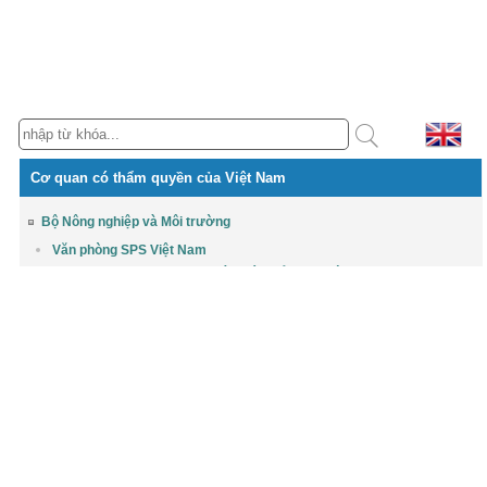
Cơ quan có thẩm quyền của Việt Nam
Bộ Nông nghiệp và Môi trường
Văn phòng SPS Việt Nam
Cục Chất lượng, Chế biến và Phát triển thị trường
Cục Chăn nuôi và Thú y
Cục Trồng trọt và Bảo vệ thực vật
Cục Thủy sản và Kiểm ngư
Bộ Công Thương
Cục Xuất nhập khẩu
Bộ Y tế
Cục An toàn thực phẩm
Bộ Khoa học và Công nghệ