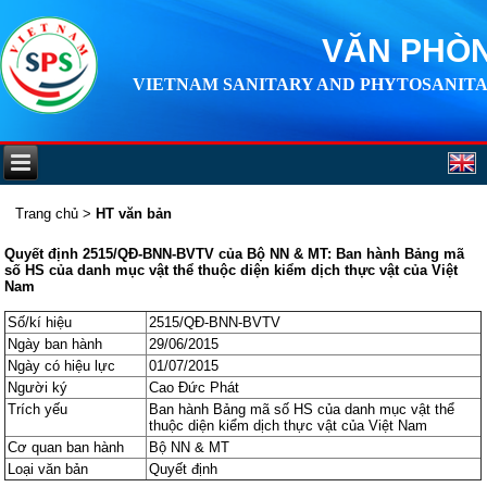
VĂN PHÒN
VIETNAM SANITARY AND PHYTOSANITA
Trang chủ
>
HT văn bản
Quyết định 2515/QĐ-BNN-BVTV của Bộ NN & MT: Ban hành Bảng mã
số HS của danh mục vật thể thuộc diện kiểm dịch thực vật của Việt
Nam
Số/kí hiệu
2515/QĐ-BNN-BVTV
Ngày ban hành
29/06/2015
Ngày có hiệu lực
01/07/2015
Người ký
Cao Đức Phát
Trích yếu
Ban hành Bảng mã số HS của danh mục vật thể
thuộc diện kiểm dịch thực vật của Việt Nam
Cơ quan ban hành
Bộ NN & MT
Loại văn bản
Quyết định