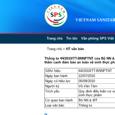
VIETNAM SANITAR
Trang chủ
Tin tức
Văn phòng SPS Việt
Trang chủ
>
HT văn bản
Thông tư 44/2010/TT-BNNPTNT của Bộ NN & M
thâm canh đảm bảo an toàn vệ sinh thực p
Số/kí hiệu
44/2010/TT-BNNPTNT
Ngày ban hành
22/07/2010
Ngày có hiệu lực
05/09/2010
Người ký
Vũ Văn Tám
Trích yếu
Quy định điều kiện cơ s
sinh thực phẩm
Cơ quan ban hành
Bộ NN & MT
Loại văn bản
Thông tư