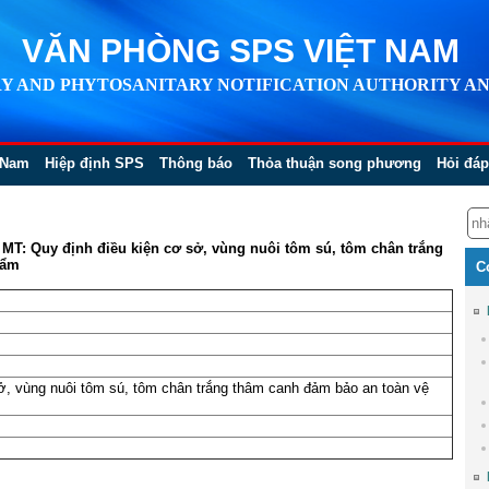
VĂN PHÒNG SPS VIỆT NAM
Y AND PHYTOSANITARY NOTIFICATION AUTHORITY AN
 Nam
Hiệp định SPS
Thông báo
Thỏa thuận song phương
Hỏi đáp
T: Quy định điều kiện cơ sở, vùng nuôi tôm sú, tôm chân trắng
hẩm
C
ở, vùng nuôi tôm sú, tôm chân trắng thâm canh đảm bảo an toàn vệ