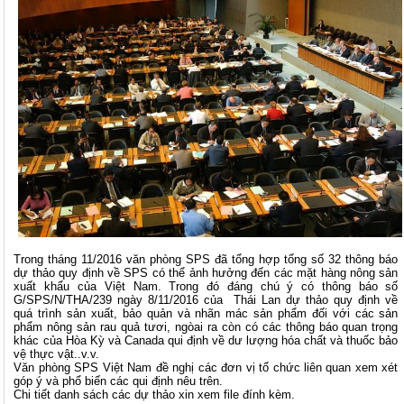
Trong tháng 11/2016 văn phòng SPS đã tổng hợp tổng số 32 thông báo
dự thảo quy định về SPS có thể ảnh hưởng đến các mặt hàng nông sản
xuất khẩu của Việt Nam. Trong đó đáng chú ý có thông báo số
G/SPS/N/THA/239 ngày 8/11/2016 của Thái Lan dự thảo quy định về
quá trình sản xuất, bảo quản và nhãn mác sản phẩm đối với các sản
phẩm nông sản rau quả tươi, ngòai ra còn có các thông báo quan trọng
khác của Hòa Kỳ và Canada qui định về dư lượng hóa chất và thuốc bảo
vệ thực vật..v.v.
Văn phòng SPS Việt Nam đề nghị các đơn vị tổ chức liên quan xem xét
góp ý và phổ biến các qui định nêu trên.
Chi tiết danh sách các dự thảo xin xem file đính kèm.