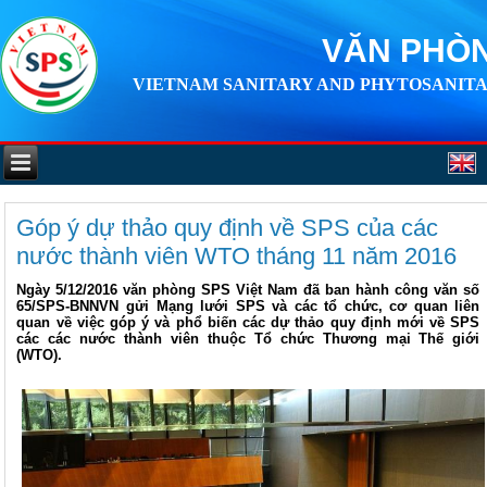
VĂN PHÒN
VIETNAM SANITARY AND PHYTOSANITA
Góp ý dự thảo quy định về SPS của các
nước thành viên WTO tháng 11 năm 2016
Ngày 5/12/2016 văn phòng SPS Việt Nam đã ban hành công văn số
65/SPS-BNNVN gửi Mạng lưới SPS và các tổ chức, cơ quan liên
quan về việc góp ý và phổ biến các dự thảo quy định mới về SPS
các các nước thành viên thuộc Tổ chức Thương mại Thế giới
(WTO).