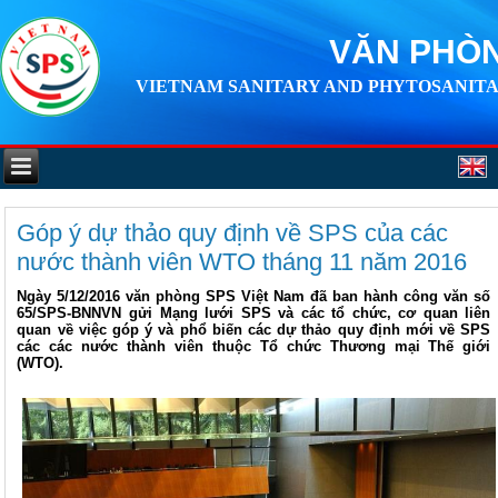
VĂN PHÒN
VIETNAM SANITARY AND PHYTOSANITA
Góp ý dự thảo quy định về SPS của các
nước thành viên WTO tháng 11 năm 2016
Ngày 5/12/2016 văn phòng SPS Việt Nam đã ban hành công văn số
65/SPS-BNNVN gửi Mạng lưới SPS và các tổ chức, cơ quan liên
quan về việc góp ý và phổ biến các dự thảo quy định mới về SPS
các các nước thành viên thuộc Tổ chức Thương mại Thế giới
(WTO).