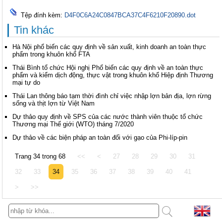
Tệp đính kèm:
D4F0C6A24C0847BCA37C4F6210F20890.dot
Tin khác
Hà Nội phổ biến các quy định về sản xuất, kinh doanh an toàn thực
phẩm trong khuôn khổ FTA
Thái Bình tổ chức Hội nghị Phổ biến các quy định về an toàn thực
phẩm và kiểm dịch động, thực vật trong khuôn khổ Hiệp định Thương
mại tự do
Thái Lan thông báo tạm thời đình chỉ việc nhập lợn bản địa, lợn rừng
sống và thịt lợn từ Việt Nam
Dự thảo quy định về SPS của các nước thành viên thuộc tổ chức
Thương mại Thế giới (WTO) tháng 7/2020
Dự thảo về các biện pháp an toàn đối với gạo của Phi-líp-pin
Trang 34 trong 68
<<
<
27
28
29
30
31
32
33
34
35
36
37
38
39
40
41
>
>>