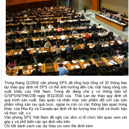
Trong tháng 11/2016 văn phòng SPS đã tổng hợp tổng số 32 thông báo
dự thảo quy định về SPS có thể ảnh hưởng đến các mặt hàng nông sản
xuất khẩu của Việt Nam. Trong đó đáng chú ý có thông báo số
G/SPS/N/THA/239 ngày 8/11/2016 của Thái Lan dự thảo quy định về
quá trình sản xuất, bảo quản và nhãn mác sản phẩm đối với các sản
phẩm nông sản rau quả tươi, ngòai ra còn có các thông báo quan trọng
khác của Hòa Kỳ và Canada qui định về dư lượng hóa chất và thuốc bảo
vệ thực vật..v.v.
Văn phòng SPS Việt Nam đề nghị các đơn vị tổ chức liên quan xem xét
góp ý và phổ biến các qui định nêu trên.
Chi tiết danh sách các dự thảo xin xem file đính kèm.