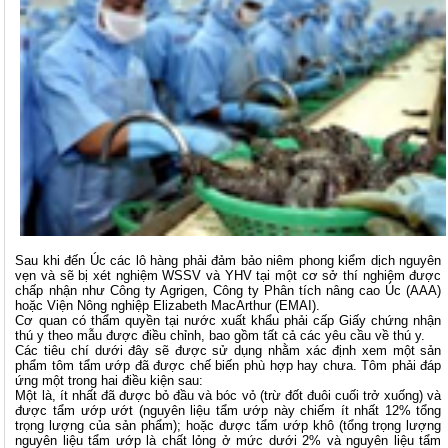
Sau khi đến Úc các lô hàng phải đảm bảo niêm phong kiểm dịch nguyên
vẹn và sẽ bị xét nghiệm WSSV và YHV tại một cơ sở thí nghiệm được
chấp nhận như Công ty Agrigen, Công ty Phân tích nâng cao Úc (AAA)
hoặc Viện Nông nghiệp Elizabeth MacArthur (EMAI).
Cơ quan có thẩm quyền tại nước xuất khẩu phải cấp Giấy chứng nhận
thú y theo mẫu được điều chỉnh, bao gồm tất cả các yêu cầu về thú y.
Các tiêu chí dưới đây sẽ được sử dụng nhằm xác định xem một sản
phẩm tôm tẩm ướp đã được chế biến phù hợp hay chưa. Tôm phải đáp
ứng một trong hai điều kiện sau:
Một là, ít nhất đã được bỏ đầu và bóc vỏ (trừ đốt đuôi cuối trở xuống) và
được tẩm ướp ướt (nguyên liệu tẩm ướp này chiếm ít nhất 12% tổng
trọng lượng của sản phẩm); hoặc được tẩm ướp khô (tổng trọng lượng
nguyên liệu tẩm ướp là chất lỏng ở mức dưới 2% và nguyên liệu tẩm