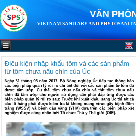
VĂN PHÒN
VIETNAM SANITARY AND PHYTOSANITA
Điều kiện nhập khẩu tôm và các sản phẩm
từ tôm chưa nấu chín của Úc
Ngày 31 tháng 05 năm 2017, Bộ Nông nghiệp Úc tiếp tục thông báo
các biện pháp quản lý rủi ro chi tiết đối với các sản phẩm từ tôm đã
được tẩm ướp. Cụ thể, tôm chưa nấu chín và thịt tôm chưa nấu
chín đã tẩm ướp cho người sử dụng cần phải đáp ứng được các
biện pháp quản lý rủi ro sau: Trước khi xuất khẩu sang Úc thì tất cả
các lô hàng phải được kiểm tra là không mang virus gây bệnh đốm
trắng (WSSV) và bệnh đầu vàng (YHV) dựa trên các biện pháp xét
nghiệm được công nhận bởi Tổ chức Thú y Thế giới (OIE).