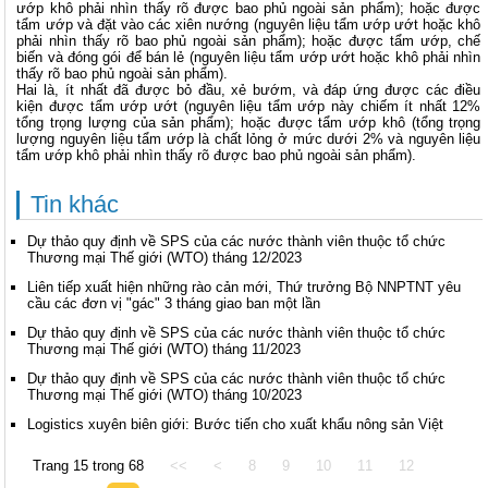
ướp khô phải nhìn thấy rõ được bao phủ ngoài sản phẩm); hoặc được
tẩm ướp và đặt vào các xiên nướng (nguyên liệu tẩm ướp ướt hoặc khô
phải nhìn thấy rõ bao phủ ngoài sản phẩm); hoặc được tẩm ướp, chế
biến và đóng gói để bán lẻ (nguyên liệu tẩm ướp ướt hoặc khô phải nhìn
thấy rõ bao phủ ngoài sản phẩm).
Hai là, ít nhất đã được bỏ đầu, xẻ bướm, và đáp ứng được các điều
kiện được tẩm ướp ướt (nguyên liệu tẩm ướp này chiếm ít nhất 12%
tổng trọng lượng của sản phẩm); hoặc được tẩm ướp khô (tổng trọng
lượng nguyên liệu tẩm ướp là chất lỏng ở mức dưới 2% và nguyên liệu
tẩm ướp khô phải nhìn thấy rõ được bao phủ ngoài sản phẩm).
Tin khác
Dự thảo quy định về SPS của các nước thành viên thuộc tổ chức
Thương mại Thế giới (WTO) tháng 12/2023
Liên tiếp xuất hiện những rào cản mới, Thứ trưởng Bộ NNPTNT yêu
cầu các đơn vị "gác" 3 tháng giao ban một lần
Dự thảo quy định về SPS của các nước thành viên thuộc tổ chức
Thương mại Thế giới (WTO) tháng 11/2023
Dự thảo quy định về SPS của các nước thành viên thuộc tổ chức
Thương mại Thế giới (WTO) tháng 10/2023
Logistics xuyên biên giới: Bước tiến cho xuất khẩu nông sản Việt
Trang 15 trong 68
<<
<
8
9
10
11
12