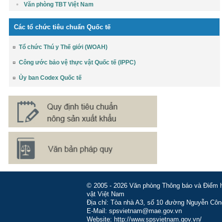
Văn phòng TBT Việt Nam
Các tổ chức tiêu chuẩn Quốc tế
Tổ chức Thú y Thế giới (WOAH)
Công ước bảo vệ thực vật Quốc tế (IPPC)
Ủy ban Codex Quốc tế
© 2005 - 2026 Văn phòng Thông báo và Điểm hỏ
vật Việt Nam
Địa chỉ: Tòa nhà A3, số 10 đường Nguyễn Côn
E-Mail: spsvietnam@mae.gov.vn
Website: http://www.spsvietnam.gov.vn/