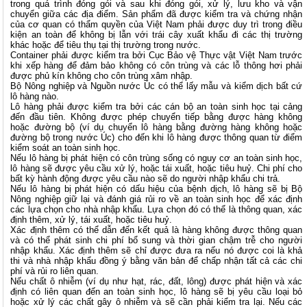
trong quá trình đóng gói và sau khi đóng gói, xử lý, lưu kho và vận
chuyển giữa các địa điểm. Sản phẩm đã được kiểm tra và chứng nhận
của cơ quan có thẩm quyền của Việt Nam phải được duy trì trong điều
kiện an toàn để không bị lẫn với trái cây xuất khẩu đi các thị trường
khác hoặc để tiêu thụ tại thị trường trong nước.
Container phải được kiểm tra bởi Cục Bảo vệ Thực vật Việt Nam trước
khi xếp hàng để đảm bảo không có côn trùng và các lỗ thông hơi phải
được phủ kín không cho côn trùng xâm nhập.
Bộ Nông nghiệp và Nguồn nước Úc có thể lấy mẫu và kiểm dịch bất cứ
lô hàng nào.
Lô hàng phải được kiểm tra bởi các cán bộ an toàn sinh học tại cảng
đến đầu tiên. Không được phép chuyển tiếp bằng được hàng không
hoặc đường bộ (ví dụ chuyển lô hàng bằng đường hàng không hoặc
đường bộ trong nước Úc) cho đến khi lô hàng được thông quan từ điểm
kiểm soát an toàn sinh học.
Nếu lô hàng bị phát hiện có côn trùng sống có nguy cơ an toàn sinh học,
lô hàng sẽ được yêu cầu xử lý, hoặc tái xuất, hoặc tiêu huỷ. Chi phí cho
bất kỳ hành động được yêu cầu nào sẽ do người nhập khẩu chi trả.
Nếu lô hàng bị phát hiện có dấu hiệu của bệnh dịch, lô hàng sẽ bị Bộ
Nông nghiệp giữ lại và đánh giá rủi ro về an toàn sinh học để xác định
các lựa chọn cho nhà nhập khẩu. Lựa chọn đó có thể là thông quan, xác
định thêm, xử lý, tái xuất, hoặc tiêu huỷ.
Xác định thêm có thể dẫn đến kết quả là hàng không được thông quan
và có thể phát sinh chi phí bổ sung và thời gian chậm trễ cho người
nhập khẩu. Xác định thêm sẽ chỉ được đưa ra nếu nó được coi là khả
thi và nhà nhập khẩu đồng ý bằng văn bản để chấp nhận tất cả các chi
phí và rủi ro liên quan.
Nếu chất ô nhiễm (ví dụ như hạt, rác, đất, lông) được phát hiện và xác
định có liên quan đến an toàn sinh học, lô hàng sẽ bị yêu cầu loại bỏ
hoặc xử lý các chất gây ô nhiễm và sẽ cần phải kiểm tra lại. Nếu các