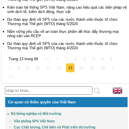
Kiện toàn hệ thống SPS Việt Nam, nâng cao hiệu quả các biện pháp vệ
sinh dịch tễ, kiểm dịch động, thực vật
Dự thảo quy định về SPS của các nước thành viên thuộc tổ chức
Thương mại Thế giới (WTO) tháng 5/2024
Nắm vững yêu cầu về an toàn thực phẩm để thúc đẩy thương mại
nông sản vào RCEP
Dự thảo quy định về SPS của các nước thành viên thuộc tổ chức
Thương mại Thế giới (WTO) tháng 4/2024
Trang 13 trong 68
<<
<
1
2
3
4
5
6
7
8
9
10
11
12
13
14
15
30
>
>>
Cơ quan có thẩm quyền của Việt Nam
Bộ Nông nghiệp và Môi trường
Văn phòng SPS Việt Nam
Cục Chất lượng, Chế biến và Phát triển thị trường