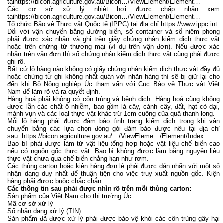
tại
https://bicon.agriculture.gov.au/Bicon…/ViewElement/Element…
Các cơ sở xử lý nhiệt hơi được chấp nhận xem
tại
https://bicon.agriculture.gov.au/Bicon…/ViewElement/Element…
Tổ chức Bảo vệ Thực vật Quốc tế (IPPC) tại địa chỉ
https://www.ippc.int
Đối với vận chuyển bằng đường biển, số container và số niêm phong
phải được xác nhận và ghi trên giấy chứng nhận kiểm dịch thực vật
hoặc trên chứng từ thương mại (ví dụ trên vận đơn). Nếu được xác
nhận trên vận đơn thì số chứng nhận kiểm dịch thực vật cũng phải được
ghi rõ.
Bất cứ lô hàng nào không có giấy chứng nhận kiểm dịch thực vật đầy đủ
hoặc chứng từ ghi không nhất quán với nhãn hàng thì sẽ bị giữ lại cho
đến khi Bộ Nông nghiệp Úc tham vấn với Cục Bảo vệ Thực vật Việt
Nam để làm rõ và ra quyết định.
Hàng hoá phải không có côn trùng và bệnh dịch. Hàng hoá cũng không
được lẫn các chất ô nhiễm, bao gồm lá cây, cành cây, đất, hạt cỏ dại,
mảnh vụn và các loại thực vật khác trừ 1cm cuống của quả thanh long.
Mỗi lô hàng phải được đảm bảo tình trạng kiểm dịch trong khi vận
chuyển bằng các lựa chọn đóng gói đảm bảo được nêu tại địa chỉ
sau:
https://bicon.agriculture.gov.au/…/ViewEleme…/Element/Index…
Bao bì phải được làm từ vật liệu tổng hợp hoặc vật liệu chế biến cao
nếu có nguồn gốc thực vật. Bao bì không được làm bằng nguyên liệu
thực vật chưa qua chế biến chẳng hạn như rơm.
Các thùng carton hoặc kiện hàng đơn lẻ phải được dán nhãn với một số
nhận dạng duy nhất để thuận tiện cho việc truy xuất nguồn gốc. Kiện
hàng phải được buộc chắc chắn.
Các thông tin sau phải được nhìn rõ trên mỗi thùng carton:
Sản phẩm của Việt Nam cho thị trường Úc
Mã cơ sở xử lý
Số nhận dạng xử lý (TIN)
Sản phẩm đã được xử lý phải được bảo vệ khỏi các côn trùng gây hại