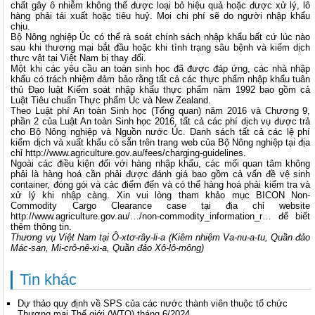
chất gây ô nhiễm không thể được loại bỏ hiệu quả hoặc được xử lý, lô
hàng phải tái xuất hoặc tiêu huỷ. Mọi chi phí sẽ do người nhập khẩu
chịu.
Bộ Nông nghiệp Úc có thể rà soát chính sách nhập khẩu bất cứ lúc nào
sau khi thương mại bắt đầu hoặc khi tình trạng sâu bệnh và kiểm dịch
thực vật tại Việt Nam bị thay đổi.
Một khi các yêu cầu an toàn sinh học đã được đáp ứng, các nhà nhập
khẩu có trách nhiệm đảm bảo rằng tất cả các thực phẩm nhập khẩu tuân
thủ Đạo luật Kiểm soát nhập khẩu thực phẩm năm 1992 bao gồm cả
Luật Tiêu chuẩn Thực phẩm Úc và New Zealand.
Theo Luật phí An toàn Sinh học (Tổng quan) năm 2016 và Chương 9,
phần 2 của Luật An toàn Sinh học 2016, tất cả các phí dịch vụ được trả
cho Bộ Nông nghiệp và Nguồn nước Úc. Danh sách tất cả các lệ phí
kiểm dịch và xuất khẩu có sẵn trên trang web của Bộ Nông nghiệp tại địa
chỉ
http://www.agriculture.gov.au/fees/charging-guidelines
.
Ngoài các điều kiện đối với hàng nhập khẩu, các mối quan tâm không
phải là hàng hoá cần phải được đánh giá bao gồm cả vấn đề vệ sinh
container, đóng gói và các điểm đến và có thể hàng hoá phải kiểm tra và
xử lý khi nhập càng. Xin vui lòng tham khảo mục BICON Non-
Commodity Cargo Clearance case tại địa chỉ website
http://www.agriculture.gov.au/…/non-commodity_information_r… để biết
thêm thông tin.
Thương vụ Việt Nam tại Ô-xtơ-rây-li-a (Kiêm nhiệm Va-nu-a-tu, Quần đảo
Mác-san, Mi-crô-nê-xi-a, Quần đảo Xô-lô-mông)
Tin khác
Dự thảo quy định về SPS của các nước thành viên thuộc tổ chức
Thương mại Thế giới (WTO) tháng 6/2024