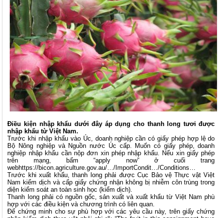
Điều kiện nhập khẩu dưới đây áp dụng cho thanh long tươi được
nhập khẩu từ Việt Nam.
Trước khi nhập khẩu vào Úc, doanh nghiệp cần có giấy phép hợp lệ do
Bộ Nông nghiệp và Nguồn nước Úc cấp. Muốn có giấy phép, doanh
nghiệp nhập khẩu cần nộp đơn xin phép nhập khẩu. Nếu xin giấy phép
trên mạng, bấm “apply now” ở cuối trang
web
https://bicon.agriculture.gov.au/…/ImportCondit…/Conditions…
Trước khi xuất khẩu, thanh long phải được Cục Bảo vệ Thực vật Việt
Nam kiểm dịch và cấp giấy chứng nhận không bị nhiễm côn trùng trong
diện kiểm soát an toàn sinh học (kiểm dịch).
Thanh long phải có nguồn gốc, sản xuất và xuất khẩu từ Việt Nam phù
hợp với các điều kiện và chương trình có liên quan.
Để chứng minh cho sự phù hợp với các yêu cầu này, trên giấy chứng