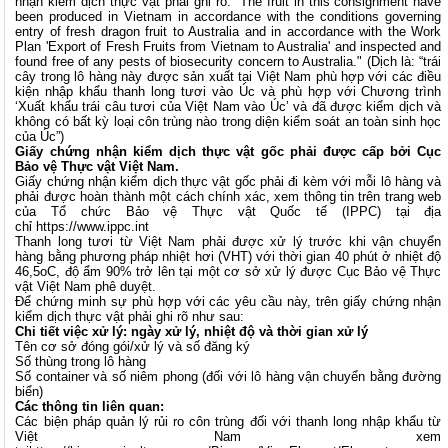
nhận kiểm dịch thực vật phải ghi rõ: “The fruit in this consignment have
been produced in Vietnam in accordance with the conditions governing
entry of fresh dragon fruit to Australia and in accordance with the Work
Plan 'Export of Fresh Fruits from Vietnam to Australia' and inspected and
found free of any pests of biosecurity concern to Australia." (Dịch là: “trái
cây trong lô hàng này được sản xuất tại Việt Nam phù hợp với các điều
kiện nhập khẩu thanh long tươi vào Úc và phù hợp với Chương trình
‘Xuất khẩu trái câu tươi của Việt Nam vào Úc’ và đã được kiểm dịch và
không có bất kỳ loại côn trùng nào trong diện kiểm soát an toàn sinh học
của Úc”)
Giấy chứng nhận kiểm dịch thực vật gốc phải được cấp bởi Cục
Bảo vệ Thực vật Việt Nam.
Giấy chứng nhận kiểm dịch thực vật gốc phải đi kèm với mỗi lô hàng và
phải được hoàn thành một cách chính xác, xem thông tin trên trang web
của Tổ chức Bảo vệ Thực vật Quốc tế (IPPC) tại địa
chỉ
https://www.ippc.int
Thanh long tươi từ Việt Nam phải được xử lý trước khi vận chuyển
hàng bằng phương pháp nhiệt hơi (VHT) với thời gian 40 phút ở nhiệt độ
46,5oC, độ ẩm 90% trở lên tại một cơ sở xử lý được Cục Bảo vệ Thực
vật Việt Nam phê duyệt.
Để chứng minh sự phù hợp với các yêu cầu này, trên giấy chứng nhận
kiểm dịch thực vật phải ghi rõ như sau:
Chi tiết việc xử lý: ngày xử lý, nhiệt độ và thời gian xử lý
Tên cơ sở đóng gói/xử lý và số đăng ký
Số thùng trong lô hàng
Số container và số niêm phong (đối với lô hàng vận chuyển bằng đường
biển)
Các thông tin liên quan:
Các biện pháp quản lý rủi ro côn trùng đối với thanh long nhập khẩu từ
Việt Nam xem